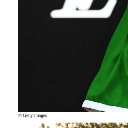
©
Getty Images