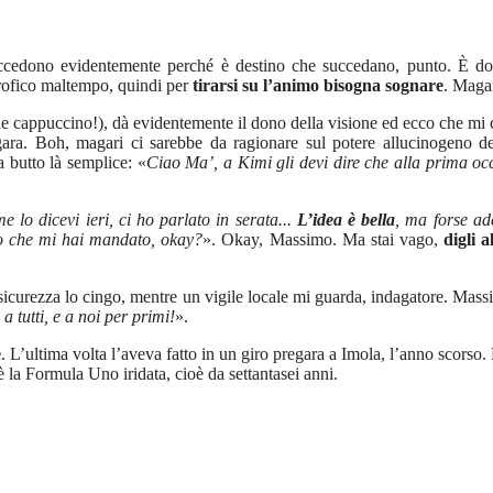
ccedono evidentemente perché è destino che succedano, punto. È do
trofico maltempo, quindi per
tirarsi su l’animo bisogna sognare
. Magar
 che cappuccino!), dà evidentemente il dono della visione ed ecco che 
ara. Boh, magari ci sarebbe da ragionare sul potere allucinogeno d
 butto là semplice: «
Ciao Ma’, a Kimi gli devi dire che alla prima oc
e lo dicevi ieri, ci ho parlato in serata...
L’idea è bella
, ma forse ade
gio che mi hai mandato, okay?
». Okay, Massimo. Ma stai vago,
digli 
 sicurezza lo cingo, mentre un vigile locale mi guarda, indagatore. Massi
 a tutti, e a noi per primi!
».
e
. L’ultima volta l’aveva fatto in un giro pregara a Imola, l’anno scorso
la Formula Uno iridata, cioè da settantasei anni.