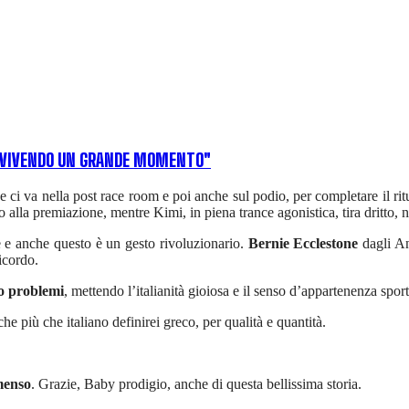
O VIVENDO UN GRANDE MOMENTO"
 e ci va nella post race room e poi anche sul podio, per completare il rit
alla premiazione, mentre Kimi, in piena trance agonistica, tira dritto, n
ce e anche questo è un gesto rivoluzionario.
Bernie Ecclestone
dagli An
icordo.
to problemi
, mettendo l’italianità gioiosa e il senso d’appartenenza sport
che più che italiano definirei greco, per qualità e quantità.
menso
. Grazie, Baby prodigio, anche di questa bellissima storia.