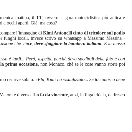
menica mattina, il
TT
, ovvero la gara motociclistica più antica e
i a occhi aperti. Già, ma cosa?
mi compare l’immagine di
Kimi Antonelli cinto di tricolore sul podio
ei funghi locali, invece scrivo su whatsapp a Massimo Messina -
casione che vince,
deve sfoggiare la bandiera italiana
. È la mossa
sso è tardi... Però, aspetta, perché devo spedirgli delle foto e con
alla prima occasione
, non Monaco, ché se le cose vanno storte poi
mo riscrive subito: «
Ehi, Kimi ha visualizzato... Se lo conosco bene
. Ma ora è diverso.
Lo fa da vincente
, anzi, in fuga iridata, da fresco