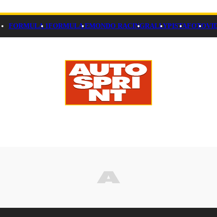
FORMULA 1
FORMULA E
MONDO RACING
RALLY
PISTA
FOTO
VI