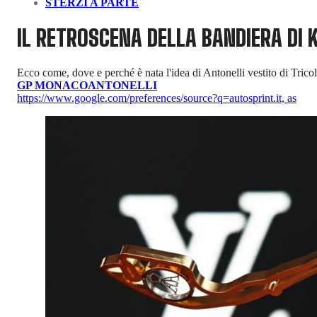
STERZI A PARTE
IL RETROSCENA DELLA BANDIERA DI 
Ecco come, dove e perché è nata l'idea di Antonelli vestito di Tric
GP MONACO
ANTONELLI
https://www.google.com/preferences/source?q=autosprint.it
,
as