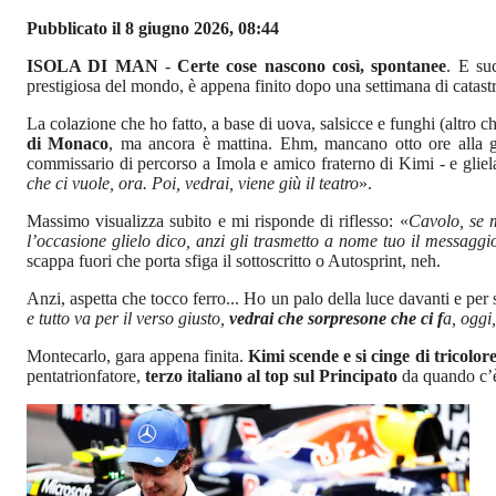
Pubblicato il 8 giugno 2026, 08:44
ISOLA DI MAN
-
Certe cose nascono così, spontanee
. E su
prestigiosa del mondo, è appena finito dopo una settimana di catas
La colazione che ho fatto, a base di uova, salsicce e funghi (altro
di Monaco
, ma ancora è mattina. Ehm, mancano otto ore alla g
commissario di percorso a Imola e amico fraterno di Kimi - e gliela
che ci vuole, ora. Poi, vedrai, viene giù il teatro
».
Massimo visualizza subito e mi risponde di riflesso: «
Cavolo, se m
l’occasione glielo dico, anzi gli trasmetto a nome tuo il messag
scappa fuori che porta sfiga il sottoscritto o Autosprint, neh.
Anzi, aspetta che tocco ferro... Ho un palo della luce davanti e per
e tutto va per il verso giusto,
vedrai che sorpresone che ci f
a, oggi,
Montecarlo, gara appena finita.
Kimi scende e si cinge di tricolor
pentatrionfatore,
terzo italiano al top sul Principato
da quando c’è 