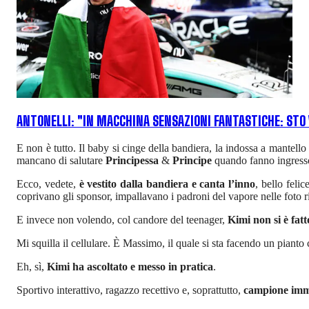
ANTONELLI: "IN MACCHINA SENSAZIONI FANTASTICHE: ST
E non è tutto. Il baby si cinge della bandiera, la indossa a mantello
mancano di salutare
Principessa
&
Principe
quando fanno ingresso 
Ecco, vedete,
è vestito dalla bandiera e canta l’inno
, bello feli
coprivano gli sponsor, impallavano i padroni del vapore nelle foto r
E invece non volendo, col candore del teenager,
Kimi non si è fat
Mi squilla il cellulare. È Massimo, il quale si sta facendo un pianto 
Eh, sì,
Kimi ha ascoltato e messo in pratica
.
Sportivo interattivo, ragazzo recettivo e, soprattutto,
campione im