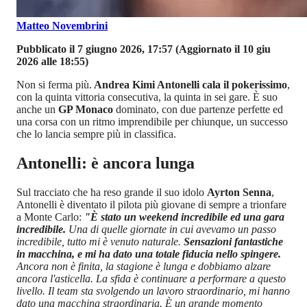
Matteo Novembrini
Pubblicato il 7 giugno 2026, 17:57
(Aggiornato il 10 giu
2026 alle 18:55)
Non si ferma più.
Andrea Kimi Antonelli cala il pokerissimo
,
con la quinta vittoria consecutiva, la quinta in sei gare. È suo
anche un
GP Monaco
dominato, con due partenze perfette ed
una corsa con un ritmo imprendibile per chiunque, un successo
che lo lancia sempre più in classifica.
Antonelli: è ancora lunga
Sul tracciato che ha reso grande il suo idolo
Ayrton Senna
,
Antonelli è diventato il pilota più giovane di sempre a trionfare
a Monte Carlo:
"È stato un weekend incredibile ed una gara
incredibile.
Una di quelle giornate in cui avevamo un passo
incredibile, tutto mi è venuto naturale.
Sensazioni fantastiche
in macchina, e mi ha dato una totale fiducia nello spingere.
Ancora non è finita, la stagione è lunga e dobbiamo alzare
ancora l'asticella. La sfida è continuare a performare a questo
livello. Il team sta svolgendo un lavoro straordinario, mi hanno
dato una macchina straordinaria. È un grande momento