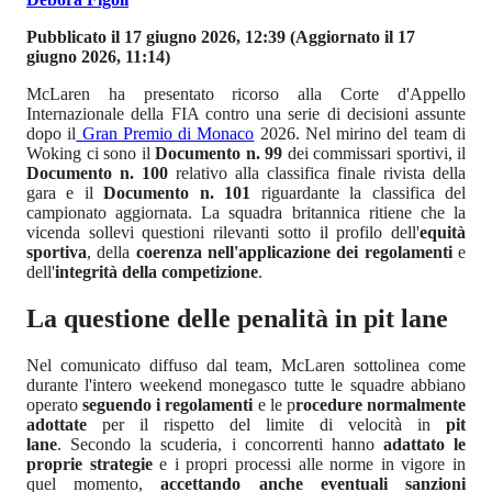
Pubblicato il 17 giugno 2026, 12:39
(Aggiornato il 17
giugno 2026, 11:14)
McLaren ha presentato ricorso alla Corte d'Appello
Internazionale della FIA contro una serie di decisioni assunte
dopo il
Gran Premio di Monaco
2026. Nel mirino del team di
Woking ci sono il
Documento n. 99
dei commissari sportivi, il
Documento n. 100
relativo alla classifica finale rivista della
gara e il
Documento n. 101
riguardante la classifica del
campionato aggiornata. La squadra britannica ritiene che la
vicenda sollevi questioni rilevanti sotto il profilo dell'
equità
sportiva
, della
coerenza nell'applicazione dei regolamenti
e
dell'
integrità della competizione
.
La questione delle penalità in pit lane
Nel comunicato diffuso dal team, McLaren sottolinea come
durante l'intero weekend monegasco tutte le squadre abbiano
operato
seguendo i regolamenti
e le p
rocedure normalmente
adottate
per il rispetto del limite di velocità in
pit
lane
. Secondo la scuderia, i concorrenti hanno
adattato le
proprie strategie
e i propri processi alle norme in vigore in
quel momento,
accettando anche eventuali sanzioni