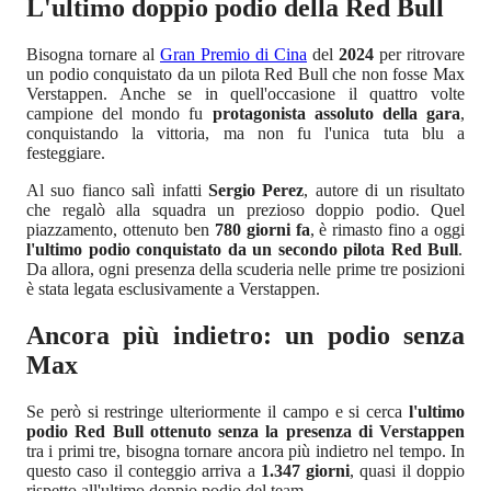
L'ultimo doppio podio della Red Bull
Bisogna tornare al
Gran Premio di Cina
del
2024
per ritrovare
un podio conquistato da un pilota Red Bull che non fosse Max
Verstappen. Anche se in quell'occasione il quattro volte
campione del mondo fu
protagonista assoluto della gara
,
conquistando la vittoria, ma non fu l'unica tuta blu a
festeggiare.
Al suo fianco salì infatti
Sergio Perez
, autore di un risultato
che regalò alla squadra un prezioso doppio podio. Quel
piazzamento, ottenuto ben
780 giorni fa
, è rimasto fino a oggi
l'ultimo podio conquistato da un secondo pilota Red Bull
.
Da allora, ogni presenza della scuderia nelle prime tre posizioni
è stata legata esclusivamente a Verstappen.
Ancora più indietro: un podio senza
Max
Se però si restringe ulteriormente il campo e si cerca
l'ultimo
podio Red Bull ottenuto senza la presenza di Verstappen
tra i primi tre, bisogna tornare ancora più indietro nel tempo. In
questo caso il conteggio arriva a
1.347 giorni
, quasi il doppio
rispetto all'ultimo doppio podio del team.