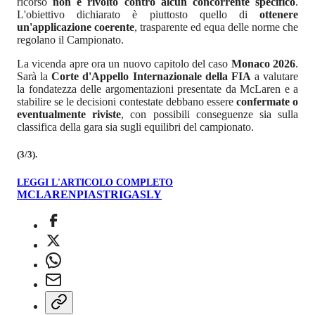
ricorso
non è rivolto contro alcun concorrente specifico
.
L'obiettivo dichiarato è piuttosto quello di
ottenere
un'applicazione coerente
, trasparente ed equa delle norme che
regolano il Campionato.
La vicenda apre ora un nuovo capitolo del caso
Monaco 2026
.
Sarà la
Corte d'Appello Internazionale della FIA
a valutare
la fondatezza delle argomentazioni presentate da McLaren e a
stabilire se le decisioni contestate debbano essere
confermate o
eventualmente riviste
, con possibili conseguenze sia sulla
classifica della gara sia sugli equilibri del campionato.
(3/3).
LEGGI L'ARTICOLO COMPLETO
MCLAREN
PIASTRI
GASLY