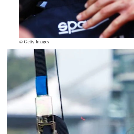
©
Getty Images