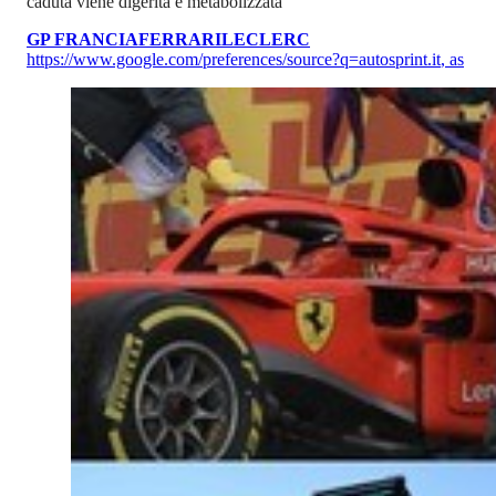
caduta viene digerita e metabolizzata
GP FRANCIA
FERRARI
LECLERC
https://www.google.com/preferences/source?q=autosprint.it
,
as