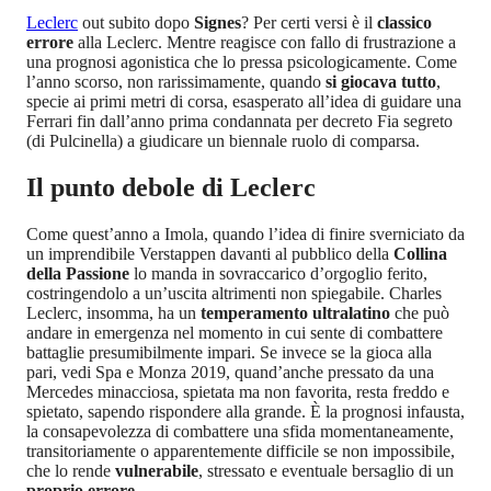
Leclerc
out subito dopo
Signes
? Per certi versi è il
classico
errore
alla Leclerc. Mentre reagisce con fallo di frustrazione a
una prognosi agonistica che lo pressa psicologicamente. Come
l’anno scorso, non rarissimamente, quando
si giocava tutto
,
specie ai primi metri di corsa, esasperato all’idea di guidare una
Ferrari fin dall’anno prima condannata per decreto Fia segreto
(di Pulcinella) a giudicare un biennale ruolo di comparsa.
Il punto debole di Leclerc
Come quest’anno a Imola, quando l’idea di finire sverniciato da
un imprendibile Verstappen davanti al pubblico della
Collina
della Passione
lo manda in sovraccarico d’orgoglio ferito,
costringendolo a un’uscita altrimenti non spiegabile. Charles
Leclerc, insomma, ha un
temperamento ultralatino
che può
andare in emergenza nel momento in cui sente di combattere
battaglie presumibilmente impari. Se invece se la gioca alla
pari, vedi Spa e Monza 2019, quand’anche pressato da una
Mercedes minacciosa, spietata ma non favorita, resta freddo e
spietato, sapendo rispondere alla grande. È la prognosi infausta,
la consapevolezza di combattere una sfida momentaneamente,
transitoriamente o apparentemente difficile se non impossibile,
che lo rende
vulnerabile
, stressato e eventuale bersaglio di un
proprio errore
.