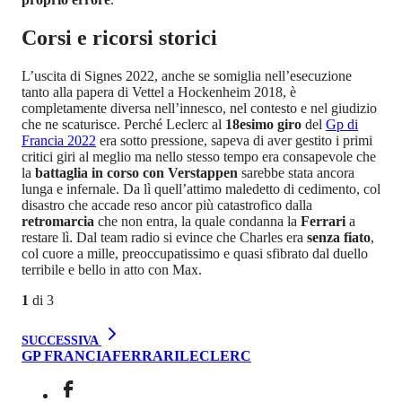
Corsi e ricorsi storici
L’uscita di Signes 2022, anche se somiglia nell’esecuzione
tanto alla papera di Vettel a Hockenheim 2018, è
completamente diversa nell’innesco, nel contesto e nel giudizio
che ne scaturisce. Perché Leclerc al
18esimo giro
del
Gp di
Francia 2022
era sotto pressione, sapeva di aver gestito i primi
critici giri al meglio ma nello stesso tempo era consapevole che
la
battaglia in corso con Verstappen
sarebbe stata ancora
lunga e infernale. Da lì quell’attimo maledetto di cedimento, col
disastro che accade reso ancor più catastrofico dalla
retromarcia
che non entra, la quale condanna la
Ferrari
a
restare lì. Dal team radio si evince che Charles era
senza fiato
,
col cuore a mille, preoccupatissimo e quasi sfibrato dal duello
terribile e bello in atto con Max.
1
di
3
SUCCESSIVA
GP FRANCIA
FERRARI
LECLERC