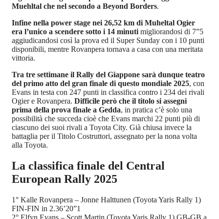
Muehltal che nel secondo a Beyond Borders
.
Infine nella power stage nei 26,52 km di Muheltal Ogier
era l’unico a scendere sotto i 14 minuti
migliorandosi di 7”5
aggiudicandosi così la prova ed il Super Sunday con i 10 punti
disponibili, mentre Rovanpera tornava a casa con una meritata
vittoria.
Tra tre settimane il Rally del Giappone sarà dunque teatro
del primo atto del gran finale di questo mondiale 2025
, con
Evans in testa con 247 punti in classifica contro i 234 dei rivali
Ogier e Rovanpera.
Difficile però che il titolo si assegni
prima della prova finale a Gedda
, in pratica c’è solo una
possibilità che succeda cioè che Evans marchi 22 punti più di
ciascuno dei suoi rivali a Toyota City. Già chiusa invece la
battaglia per il Titolo Costruttori, assegnato per la nona volta
alla Toyota.
La classifica finale del Central
European Rally 2025
1° Kalle Rovanpera – Jonne Halttunen (Toyota Yaris Rally 1)
FIN-FIN in 2.36’20”1
2° Elfyn Evans – Scott Martin (Toyota Yaris Rally 1) GB-GB a