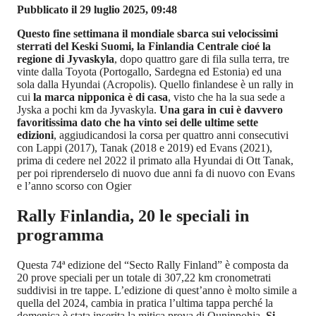
Pubblicato il 29 luglio 2025, 09:48
Questo fine settimana il mondiale sbarca sui velocissimi
sterrati del Keski Suomi, la Finlandia Centrale cioé la
regione di Jyvaskyla
, dopo quattro gare di fila sulla terra, tre
vinte dalla Toyota (Portogallo, Sardegna ed Estonia) ed una
sola dalla Hyundai (Acropolis). Quello finlandese è un rally in
cui
la marca nipponica è di casa
, visto che ha la sua sede a
Jyska a pochi km da Jyvaskyla.
Una gara in cui è davvero
favoritissima dato che ha vinto sei delle ultime sette
edizioni
, aggiudicandosi la corsa per quattro anni consecutivi
con Lappi (2017), Tanak (2018 e 2019) ed Evans (2021),
prima di cedere nel 2022 il primato alla Hyundai di Ott Tanak,
per poi riprenderselo di nuovo due anni fa di nuovo con Evans
e l’anno scorso con Ogier
Rally Finlandia, 20 le speciali in
programma
Questa 74ª edizione del “Secto Rally Finland” è composta da
20 prove speciali per un totale di 307,22 km cronometrati
suddivisi in tre tappe. L’edizione di quest’anno è molto simile a
quella del 2024, cambia in pratica l’ultima tappa perché la
domenica è stata inserita la mitica prova di Ouninpohja.
Si