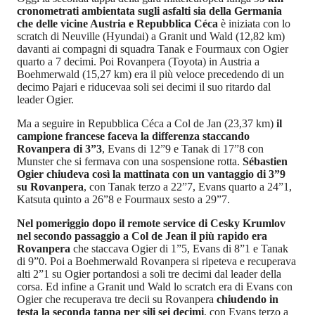
cronometrati ambientata sugli asfalti sia della Germania
che delle vicine Austria e Repubblica Céca
è iniziata con lo
scratch di Neuville (Hyundai) a Granit und Wald (12,82 km)
davanti ai compagni di squadra Tanak e Fourmaux con Ogier
quarto a 7 decimi. Poi Rovanpera (Toyota) in Austria a
Boehmerwald (15,27 km) era il più veloce precedendo di un
decimo Pajari e riducevaa soli sei decimi il suo ritardo dal
leader Ogier.
Ma a seguire in Repubblica Céca a Col de Jan (23,37 km)
il
campione francese faceva la differenza staccando
Rovanpera di 3”3
, Evans di 12”9 e Tanak di 17”8 con
Munster che si fermava con una sospensione rotta.
Sébastien
Ogier chiudeva così la mattinata con un vantaggio di 3”9
su Rovanpera
, con Tanak terzo a 22”7, Evans quarto a 24”1,
Katsuta quinto a 26”8 e Fourmaux sesto a 29”7.
Nel pomeriggio dopo il remote service di Cesky Krumlov
nel secondo passaggio a Col de Jean il più rapido era
Rovanpera
che staccava Ogier di 1”5, Evans di 8”1 e Tanak
di 9”0. Poi a Boehmerwald Rovanpera si ripeteva e recuperava
alti 2”1 su Ogier portandosi a soli tre decimi dal leader della
corsa. Ed infine a Granit und Wald lo scratch era di Evans con
Ogier che recuperava tre decii su Rovanpera
chiudendo in
testa la seconda tappa per sili sei decimi
, con Evans terzo a