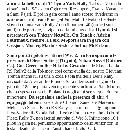
ancora la bellezza di 5 Toyota Yaris Rally 1 al via
. Visto che
ci sarà anche Sébastien Ogier con Rovanpera, Evans, Katsuta e
a Sami Pajari. E poi in gara come l’anno scorso rivedremo in
azione anche il Team Principal Jari-Matti Latvala, al volante
stavolta di una Yaris Rally 2 con il numero 40 (come i suoi
anni) sulle portiere, navigato da Janni Hussi.
La Hyundai si
presenterà con Thierry Neuville, Ott Tanak e Adrien
Fourmaux, mentre la Ford MSport sarà in gara con
Grégoire Muster, Martins Sesks e Joshua McErlean.
Sono poi 26 i piloti iscritti nel Wrc 2, tra loro spiccano le
presenze di Oliver Solberg (Toyota), Yohan Rossel (Citroen
C3), Gus Greensmith e Nikolay Gryazin
sulle Skoda Fabia
RS Rally2 della Toksport così come quella del nostro Giovanni
Trentin anche lui su una Skoda Fabia ma della Delta Rally
navigato da Alessandro Franco. Sarà interessante seguire la
gara del 18enne pilota veneto, recente vincitore al San Marino,
che ha spesso corso in Finlandia negli anni scorsi quando era
minorenne.
Da segnalare anche la presenza di altri 4
equipaggi italiani
, vale a dire Chiarani-Zanella e Marenco-
Melella su Skoda Fabia RS Rally 2, a cui poi si aggiungono
Piva-Vettoretti (Skoda Fabia Evo) e Fontana-Arnaboldi (Ford
Fiesta Rally 3), non iscritti stavolta al Wrc 3. Infine sono 10 i
piloti in gara nel penultimo appuntamento dello Junior con in
testa il leader della serie l’australiano Taylor Gill.