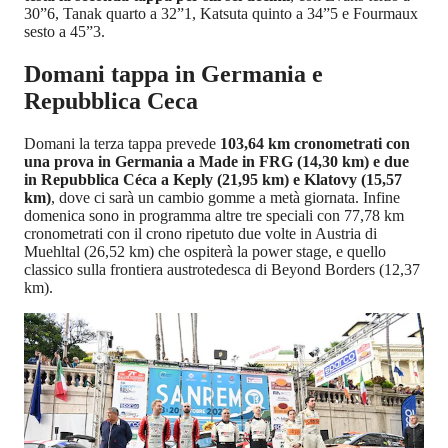
30”6, Tanak quarto a 32”1, Katsuta quinto a 34”5 e Fourmaux
sesto a 45”3.
Domani tappa in Germania e
Repubblica Ceca
Domani la terza tappa prevede
103,64 km cronometrati con
una prova in Germania a Made in FRG (14,30 km) e due
in Repubblica Céca a Keply (21,95 km) e Klatovy (15,57
km)
, dove ci sarà un cambio gomme a metà giornata. Infine
domenica sono in programma altre tre speciali con 77,78 km
cronometrati con il crono ripetuto due volte in Austria di
Muehltal (26,52 km) che ospiterà la power stage, e quello
classico sulla frontiera austrotedesca di Beyond Borders (12,37
km).