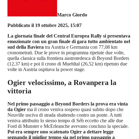
Marco Giordo
Pubblicato il 19 ottobre 2025, 15:07
La giornata finale del Central Europea Rally si presentava
emozionate con un gran finale di gara tutto ambientato nel
sud della Baviera
tra Austria e Germania con 77,08 km
cronometrati. Due le prove in programma ripetute due volte,
quella classica sulla frontiera austrotedesca di Beyond Borders
(12,37 km) e poi il crono di Muehltal (26,52 km) ripetuto due
volte in Austria ospitava la power stage.
Ogier velocissimo, a Rovanpera la
vittoria
Nel primo passaggio a Beyond Borders la prova era vinta
da Ogier
ma il crono veniva sospeso quasi subito dopo che
Neuville usciva di strada sbattendo contro un ponte. A tutti
veniva attribuito lo stesso tempo di Séb eccetto che alle due
Ford di Munster e McErleanche avevano concluso la speciale.
Poi era sempre uno scatenato Ogier a dettare legge
segnando il miglior tempo sia nel primo passaggio a