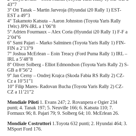
43”7
3° Ott Tanak – Martin Jarveoja (Hyundai i20 Rally 1) EST-
EST a 49”3
4° Takamoto Katsuta – Aaron Johnston (Toyota Yaris Rally
1Wrc) JPN-IRL a 1’06”8
5° Adrien Fourmaux – Alex Coria (Hyundai i20 Rally 1) F-F a
2’04”6
6° Sami Pajari – Marko Salminen (Toyota Yaris Rally 1) FIN-
FIN a 2’13”9
7° Joshua McErlean – Eoin Treacy (Ford Puma Rally 1) IRL –
IRL a 5’48”8
8° Oliver Solberg - Elliot Edmondson (Toyota Yaris Rally 2) S-
GB a 8’56”2
9° Jan Cerny – Ondrej Krajca (Skoda Fabia RS Rally 2) CZ-
Cz a 10’51”1
10° Filip Mares- Radovan Bucha (Toyota Yaris Rally 2) CZ-
CZ a 11’21”2
Mondiale Piloti
1. Evans 247; 2. Rovanpera e Ogier 234
punti; 4. Tanak 197; 5. Neuville 166; 6. Katsuta 110; 7.
Formaux 96; 8. Pajari 79; 9. Solberg 64; 10. McErlean 26.
Mondiale Costruttori
1.Toyota 632 punti; 2. Hyundai 464; 3.
MSport Ford 176.