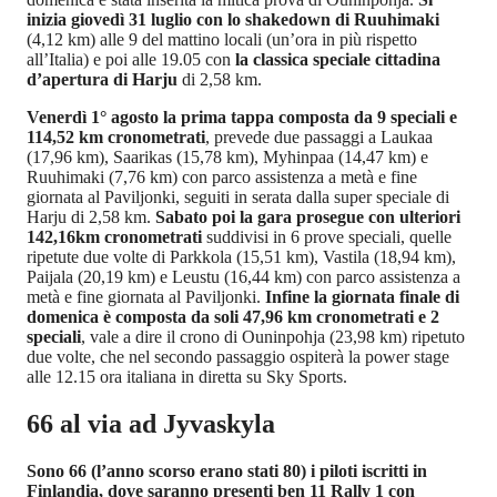
inizia giovedì 31 luglio con lo shakedown di Ruuhimaki
(4,12 km) alle 9 del mattino locali (un’ora in più rispetto
all’Italia) e poi alle 19.05 con
la classica speciale cittadina
d’apertura di Harju
di 2,58 km.
Venerdì 1° agosto la prima tappa composta da 9 speciali e
114,52 km cronometrati
, prevede due passaggi a Laukaa
(17,96 km), Saarikas (15,78 km), Myhinpaa (14,47 km) e
Ruuhimaki (7,76 km) con parco assistenza a metà e fine
giornata al Paviljonki, seguiti in serata dalla super speciale di
Harju di 2,58 km.
Sabato poi la gara prosegue con ulteriori
142,16km cronometrati
suddivisi in 6 prove speciali, quelle
ripetute due volte di Parkkola (15,51 km), Vastila (18,94 km),
Paijala (20,19 km) e Leustu (16,44 km) con parco assistenza a
metà e fine giornata al Paviljonki.
Infine la giornata finale di
domenica è composta da soli 47,96 km cronometrati e 2
speciali
, vale a dire il crono di Ouninpohja (23,98 km) ripetuto
due volte, che nel secondo passaggio ospiterà la power stage
alle 12.15 ora italiana in diretta su Sky Sports.
66 al via ad Jyvaskyla
Sono 66 (l’anno scorso erano stati 80) i piloti iscritti in
Finlandia, dove saranno presenti ben 11 Rally 1 con