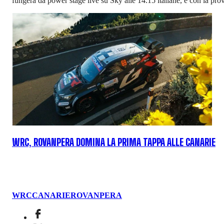
fungerà da power stage live su Sky alle 14.15 italiane, e con la pr
WRC, ROVANPERA DOMINA LA PRIMA TAPPA ALLE CANARIE
WRC
CANARIE
ROVANPERA