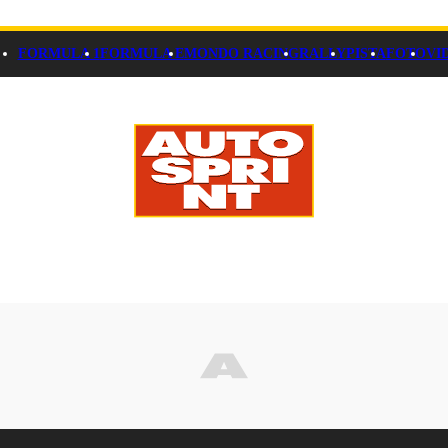
FORMULA 1
FORMULA E
MONDO RACING
RALLY
PISTA
FOTO
VI