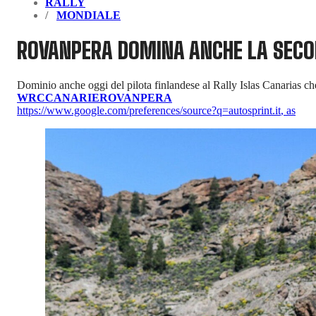
RALLY
MONDIALE
ROVANPERA DOMINA ANCHE LA SECO
Dominio anche oggi del pilota finlandese al Rally Islas Canarias ch
WRC
CANARIE
ROVANPERA
https://www.google.com/preferences/source?q=autosprint.it
,
as