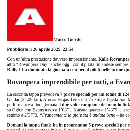
Marco Giordo
Pubblicato il 26 aprile 2025, 22:54
Con un’altra prestazione davvero impressionante,
Kalle Rovanpera 
altro “Rovanpera Day” anche oggi, con il pilota finlandese sempre 
Rally 1 ha dominato la giornata con ben 4 piloti nelle prime quat
Rovanpera imprendibile per tutti, a Evans
La seconda tappa prevedeva
7 prove speciali per un totale di 124
Galdar (24,09 km), Arucas-Firgas-Teror (13,75 km) e Tejeda-San Mat
performance a fine giornata
il due volte campione del mondo finla
su Ogier, con Evans terzo a 1’08”1, Katsuta quarto a 1’43”9, e a seg
settimo a 2’37”3
. “Francamente la giornata è andata bene –
ha co
Domani la tappa finale ha in programma 5 prove speciali per 