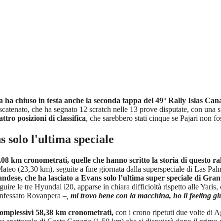
ha chiuso in testa anche la seconda tappa del 49° Rally Islas Cana
scatenato, che ha segnato 12 scratch nelle 13 prove disputate, con una 
tro posizioni di classifica
, che sarebbero stati cinque se Pajari non fo
 solo l'ultima speciale
,08 km cronometrati, quelle che hanno scritto la storia di questo ra
eo (23,30 km), seguite a fine giornata dalla superspeciale di Las Palm
ndese, che ha lasciato a Evans solo l’ultima super speciale di Gra
uire le tre Hyundai i20, apparse in chiara difficioltà rispetto alle Yar
nfessato Rovanpera
–,
mi trovo bene con la macchina, ho il feeling gi
complessivi 58,38 km cronometrati,
con i crono ripetuti due volte d