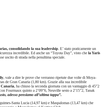
rias, consolidando la sua leadership
. E’ stato praticamente un
sicurezza incredibile. Ed anche un “Toyota Day”, visto che
la Yaris
sse uscito di strada nella penultima speciale.
lly
, vale a dire le prove che verranno ripetute due volte di Moya-
as de Gran Canaria (1,80 km). Grazie alla sua incredibile
n Canaria
, ha chiuso la seconda giornata con un vantaggio di 45”2
is, con Fourmaux quinto a 2’09”6, Neuville sesto a 2’15”2, Tanak
usto, adesso pensiamo all’ultima tappa”.
i Aguimes-Santa Lucia (14,97 km) e Maspalomas (13,47 km) che