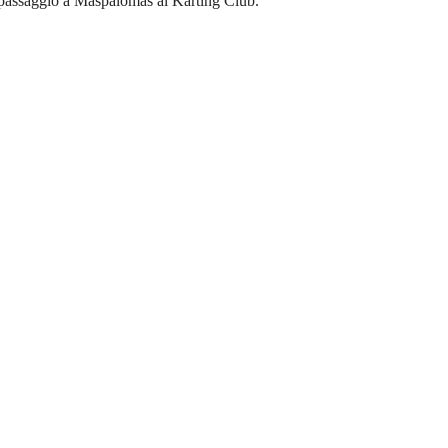
o passaggio a Maspalomas al Karting Club.