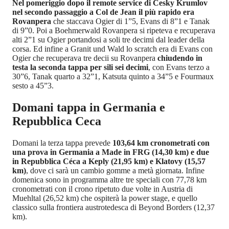
Nel pomeriggio dopo il remote service di Cesky Krumlov
nel secondo passaggio a Col de Jean il più rapido era
Rovanpera
che staccava Ogier di 1”5, Evans di 8”1 e Tanak
di 9”0. Poi a Boehmerwald Rovanpera si ripeteva e recuperava
alti 2”1 su Ogier portandosi a soli tre decimi dal leader della
corsa. Ed infine a Granit und Wald lo scratch era di Evans con
Ogier che recuperava tre decii su Rovanpera
chiudendo in
testa la seconda tappa per sili sei decimi
, con Evans terzo a
30”6, Tanak quarto a 32”1, Katsuta quinto a 34”5 e Fourmaux
sesto a 45”3.
Domani tappa in Germania e
Repubblica Ceca
Domani la terza tappa prevede
103,64 km cronometrati con
una prova in Germania a Made in FRG (14,30 km) e due
in Repubblica Céca a Keply (21,95 km) e Klatovy (15,57
km)
, dove ci sarà un cambio gomme a metà giornata. Infine
domenica sono in programma altre tre speciali con 77,78 km
cronometrati con il crono ripetuto due volte in Austria di
Muehltal (26,52 km) che ospiterà la power stage, e quello
classico sulla frontiera austrotedesca di Beyond Borders (12,37
km).