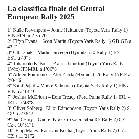
La classifica finale del Central
European Rally 2025
1° Kalle Rovanpera – Jonne Halttunen (Toyota Yaris Rally 1)
FIN-FIN in 2.36’20”1
2° Elfyn Evans – Scott Martin (Toyota Yaris Rally 1) GB-GB a
43”7
3° Ott Tanak – Martin Jarveoja (Hyundai i20 Rally 1) EST-
EST a 49”3
4° Takamoto Katsuta – Aaron Johnston (Toyota Yaris Rally
1Wrc) JPN-IRL a 1’06”8
5° Adrien Fourmaux – Alex Coria (Hyundai i20 Rally 1) F-F a
2’04”6
6° Sami Pajari – Marko Salminen (Toyota Yaris Rally 1) FIN-
FIN a 2’13”9
7° Joshua McErlean – Eoin Treacy (Ford Puma Rally 1) IRL –
IRL a 5’48”8
8° Oliver Solberg - Elliot Edmondson (Toyota Yaris Rally 2) S-
GB a 8’56”2
9° Jan Cerny – Ondrej Krajca (Skoda Fabia RS Rally 2) CZ-
Cz a 10’51”1
10° Filip Mares- Radovan Bucha (Toyota Yaris Rally 2) CZ-
CZ a 11’21”2