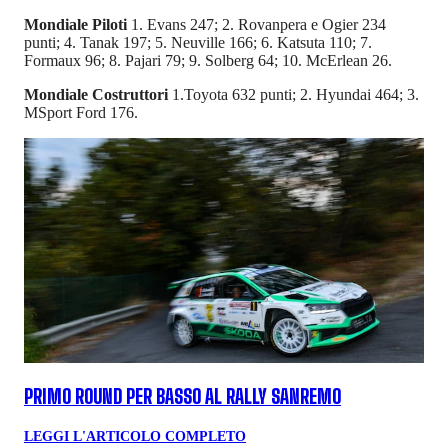
Mondiale Piloti
1. Evans 247; 2. Rovanpera e Ogier 234
punti; 4. Tanak 197; 5. Neuville 166; 6. Katsuta 110; 7.
Formaux 96; 8. Pajari 79; 9. Solberg 64; 10. McErlean 26.
Mondiale Costruttori
1.Toyota 632 punti; 2. Hyundai 464; 3.
MSport Ford 176.
PRIMO ROUND PER BASSO AL RALLY SANREMO
LEGGI L'ARTICOLO COMPLETO