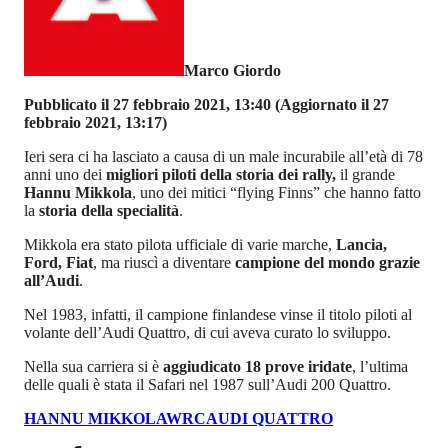
Marco Giordo
Pubblicato il 27 febbraio 2021, 13:40
(Aggiornato il 27
febbraio 2021, 13:17)
Ieri sera ci ha lasciato a causa di un male incurabile all’età di 78
anni uno dei
migliori piloti della storia dei rally,
il grande
Hannu Mikkola
, uno dei mitici “flying Finns” che hanno fatto
la
storia della specialità
.
Mikkola era stato pilota ufficiale di varie marche,
Lancia,
Ford, Fiat
, ma riuscì a diventare
campione del mondo grazie
all’Audi
.
Nel 1983, infatti, il campione finlandese vinse il titolo piloti al
volante dell’Audi Quattro, di cui aveva curato lo sviluppo.
Nella sua carriera si è
aggiudicato 18 prove iridate
, l’ultima
delle quali è stata il Safari nel 1987 sull’Audi 200 Quattro.
HANNU MIKKOLA
WRC
AUDI QUATTRO