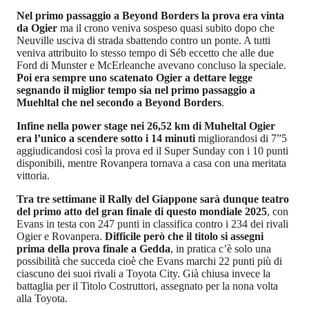
Nel primo passaggio a Beyond Borders la prova era vinta
da Ogier
ma il crono veniva sospeso quasi subito dopo che
Neuville usciva di strada sbattendo contro un ponte. A tutti
veniva attribuito lo stesso tempo di Séb eccetto che alle due
Ford di Munster e McErleanche avevano concluso la speciale.
Poi era sempre uno scatenato Ogier a dettare legge
segnando il miglior tempo sia nel primo passaggio a
Muehltal che nel secondo a Beyond Borders
.
Infine nella power stage nei 26,52 km di Muheltal Ogier
era l’unico a scendere sotto i 14 minuti
migliorandosi di 7”5
aggiudicandosi così la prova ed il Super Sunday con i 10 punti
disponibili, mentre Rovanpera tornava a casa con una meritata
vittoria.
Tra tre settimane il Rally del Giappone sarà dunque teatro
del primo atto del gran finale di questo mondiale 2025
, con
Evans in testa con 247 punti in classifica contro i 234 dei rivali
Ogier e Rovanpera.
Difficile però che il titolo si assegni
prima della prova finale a Gedda
, in pratica c’è solo una
possibilità che succeda cioè che Evans marchi 22 punti più di
ciascuno dei suoi rivali a Toyota City. Già chiusa invece la
battaglia per il Titolo Costruttori, assegnato per la nona volta
alla Toyota.