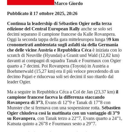
Marco Giordo
Pubblicato il 17 ottobre 2025, 20:26
Continua la leadership di Sébastien Ogier nella terza
edizione del Central European Rally
anche se solo sei
decimi separano il campione francese da Kalle Rovanpera.
Oggi la seconda tappa della gara mitteleuropea lunga 9
9 km
cronometrati ambientata sugli asfalti sia della Germania
che delle vicine Austria e Repubblica Céca
è iniziata con lo
scratch di Neuville (Hyundai) a Granit und Wald (12,82 km)
davanti ai compagni di squadra Tanak e Fourmaux con Ogier
quarto a 7 decimi. Poi Rovanpera (Toyota) in Austria a
Boehmerwald (15,27 km) era il più veloce precedendo di un
decimo Pajari e riducevaa soli sei decimi il suo ritardo dal
leader Ogier.
Ma a seguire in Repubblica Céca a Col de Jan (23,37 km)
il
campione francese faceva la differenza staccando
Rovanpera di 3”3
, Evans di 12”9 e Tanak di 17”8 con
Munster che si fermava con una sospensione rotta.
Sébastien
Ogier chiudeva così la mattinata con un vantaggio di 3”9
su Rovanpera
, con Tanak terzo a 22”7, Evans quarto a 24”1,
Katsuta quinto a 26”8 e Fourmaux sesto a 29”7.