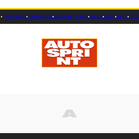
FORMULA 1
FORMULA E
MONDO RACING
RALLY
PISTA
FOTO
VI