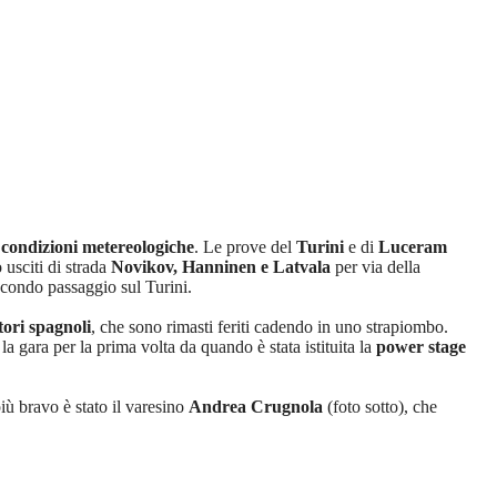
e
condizioni metereologiche
. Le prove del
Turini
e di
Luceram
 usciti di strada
Novikov, Hanninen e Latvala
per via della
econdo passaggio sul Turini.
tori spagnoli
, che sono rimasti feriti cadendo in uno strapiombo.
 la gara per la prima volta da quando è stata istituita la
power stage
 più bravo è stato il varesino
Andrea Crugnola
(foto sotto), che
.