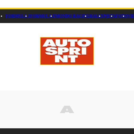
FORMULA 1
FORMULA E
MONDO RACING
RALLY
PISTA
FOTO
VI