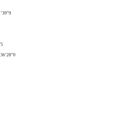
1’39”9
”5
 36’28”0