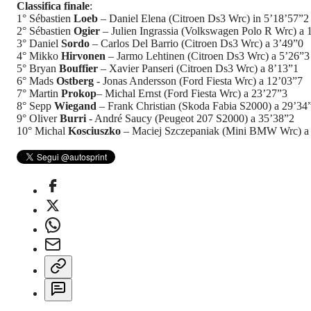
Classifica finale
:
1° Sébastien
Loeb
– Daniel Elena (Citroen Ds3 Wrc) in 5’18’57”2
2° Sébastien
Ogier
– Julien Ingrassia (Volkswagen Polo R Wrc) a 
3° Daniel
Sordo
– Carlos Del Barrio (Citroen Ds3 Wrc) a 3’49”0
4° Mikko
Hirvonen
– Jarmo Lehtinen (Citroen Ds3 Wrc) a 5’26”3
5° Bryan
Bouffier
– Xavier Panseri (Citroen Ds3 Wrc) a 8’13”1
6° Mads
Ostberg
- Jonas Andersson (Ford Fiesta Wrc) a 12’03”7
7° Martin
Prokop
– Michal Ernst (Ford Fiesta Wrc) a 23’27”3
8° Sepp
Wiegand
– Frank Christian (Skoda Fabia S2000) a 29’34
9° Oliver
Burri
- André Saucy (Peugeot 207 S2000) a 35’38”2
10° Michal
Kosciuszko
– Maciej Szczepaniak (Mini BMW Wrc) a