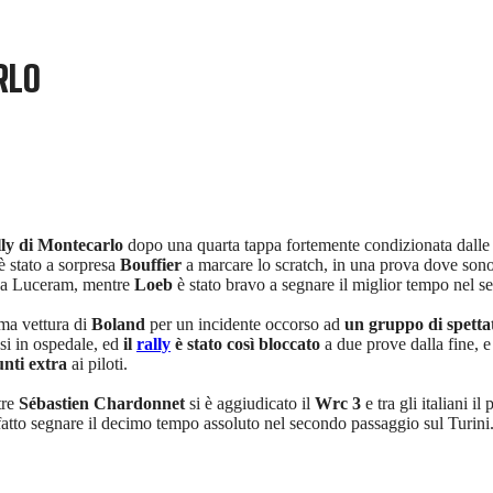
RLO
ly di Montecarlo
dopo una quarta tappa fortemente condizionata dall
è stato a sorpresa
Bouffier
a marcare lo scratch, in una prova dove sono
ce a Luceram, mentre
Loeb
è stato bravo a segnare il miglior tempo nel s
ima vettura di
Boland
per un incidente occorso ad
un gruppo di spetta
osi in ospedale, ed
il
rally
è stato così bloccato
a due prove dalla fine, e
unti extra
ai piloti.
tre
Sébastien Chardonnet
si è aggiudicato il
Wrc 3
e tra gli italiani il
 fatto segnare il decimo tempo assoluto nel secondo passaggio sul Turini