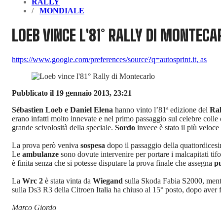
RALLY
MONDIALE
LOEB VINCE L'81° RALLY DI MONTECA
https://www.google.com/preferences/source?q=autosprint.it
,
as
Pubblicato il 19 gennaio 2013, 23:21
Sébastien Loeb e Daniel Elena
hanno vinto l’81ª edizione del
Ral
erano infatti molto innevate e nel primo passaggio sul celebre colle 
grande scivolosità della speciale.
Sordo
invece è stato il più velo
La prova però veniva
sospesa
dopo il passaggio della quattordices
Le
ambulanze
sono dovute intervenire per portare i malcapitati tif
è finita senza che si potesse disputare la prova finale che assegna
p
La
Wrc 2
è stata vinta da
Wiegand
sulla Skoda Fabia S2000, men
sulla Ds3 R3 della Citroen Italia ha chiuso al 15° posto, dopo aver
Marco Giordo