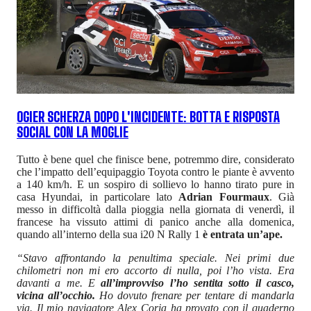
OGIER SCHERZA DOPO L'INCIDENTE: BOTTA E RISPOSTA
SOCIAL CON LA MOGLIE
Tutto è bene quel che finisce bene, potremmo dire, considerato
che l’impatto dell’equipaggio Toyota contro le piante è avvento
a 140 km/h. E un sospiro di sollievo lo hanno tirato pure in
casa Hyundai, in particolare lato
Adrian Fourmaux
. Già
messo in difficoltà dalla pioggia nella giornata di venerdì, il
francese ha vissuto attimi di panico anche alla domenica,
quando all’interno della sua i20 N Rally 1
è entrata un’ape.
“Stavo affrontando la penultima speciale. Nei primi due
chilometri non mi ero accorto di nulla, poi l’ho vista. Era
davanti a me. E
all’improvviso l’ho sentita sotto il casco,
vicina all’occhio.
Ho dovuto frenare per tentare di mandarla
via. Il mio navigatore Alex Coria ha provato con il quaderno