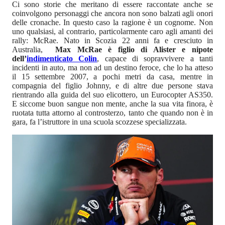
Ci sono storie che meritano di essere raccontate anche se
coinvolgono personaggi che ancora non sono balzati agli onori
delle cronache. In questo caso la ragione è un cognome. Non
uno qualsiasi, al contrario, particolarmente caro agli amanti dei
rally: McRae. Nato in Scozia 22 anni fa e cresciuto in
Australia,
Max McRae è figlio di Alister e nipote
dell’
indimenticato Colin
, capace di sopravvivere a tanti
incidenti in auto, ma non ad un destino feroce, che lo ha atteso
il 15 settembre 2007, a pochi metri da casa, mentre in
compagnia del figlio Johnny, e di altre due persone stava
rientrando alla guida del suo elicottero, un Eurocopter AS350.
E siccome buon sangue non mente, anche la sua vita finora, è
ruotata tutta attorno al controsterzo, tanto che quando non è in
gara, fa l’istruttore in una scuola scozzese specializzata.