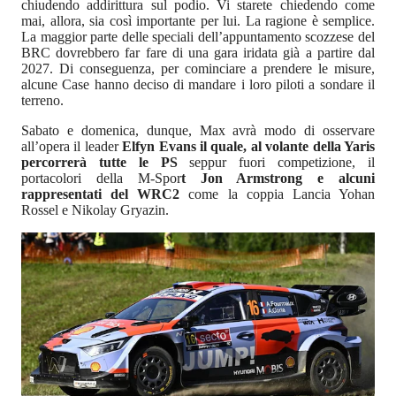
chiudendo addirittura sul podio. Vi starete chiedendo come
mai, allora, sia così importante per lui. La ragione è semplice.
La maggior parte delle speciali dell’appuntamento scozzese del
BRC dovrebbero far fare di una gara iridata già a partire dal
2027. Di conseguenza, per cominciare a prendere le misure,
alcune Case hanno deciso di mandare i loro piloti a sondare il
terreno.
Sabato e domenica, dunque, Max avrà modo di osservare
all’opera il leader
Elfyn Evans il quale, al volante della Yaris
percorrerà tutte le PS
seppur fuori competizione, il
portacolori della M-Spor
t Jon Armstrong e alcuni
rappresentati del WRC2
come la coppia Lancia Yohan
Rossel e Nikolay Gryazin.