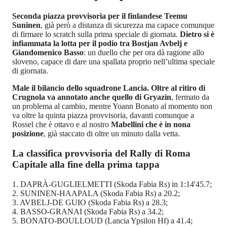
Seconda piazza provvisoria per il finlandese
Teemu
Suninen
, già però a distanza di sicurezza ma capace comunque
di firmare lo scratch sulla prima speciale di giornata.
Dietro si è
infiammata la lotta per il podio tra Bostjan Avbelj e
Giandomenico Basso
: un duello che per ora dà ragione allo
sloveno, capace di dare una spallata proprio nell’ultima speciale
di giornata.
Male il bilancio dello squadrone Lancia. Oltre al ritiro di
Crugnola va annotato anche quello di Gryazin
, fermato da
un problema al cambio, mentre Yoann Bonato al momento non
va oltre la quinta piazza provvisoria, davanti comunque a
Rossel che è ottavo e al nostro
Mabellini che è in nona
posizione
, già staccato di oltre un minuto dalla vetta.
La classifica provvisoria del Rally di Roma
Capitale alla fine della prima tappa
1. DAPRÀ-GUGLIELMETTI (Skoda Fabia Rs) in 1:14'45.7;
2. SUNINEN-HAAPALA (Skoda Fabia Rs) a 20.2;
3. AVBELJ-DE GUIO (Skoda Fabia Rs) a 28.3;
4. BASSO-GRANAI (Skoda Fabia Rs) a 34.2;
5. BONATO-BOULLOUD (Lancia Ypsilon Hf) a 41.4;