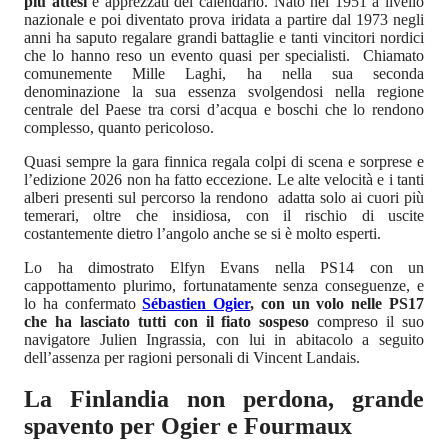
più attesi
e apprezzati del calendario. Nato nel 1951 a livello
nazionale e poi diventato prova iridata a partire dal 1973 negli
anni ha saputo regalare grandi battaglie e tanti vincitori nordici
che lo hanno reso un evento quasi per specialisti. Chiamato
comunemente Mille Laghi, ha nella sua seconda
denominazione la sua essenza svolgendosi nella regione
centrale del Paese tra corsi d’acqua e boschi che lo rendono
complesso, quanto pericoloso.
Quasi sempre la gara finnica regala colpi di scena e sorprese e
l’edizione 2026 non ha fatto eccezione. Le alte velocità e i tanti
alberi presenti sul percorso la rendono adatta solo ai cuori più
temerari, oltre che insidiosa, con il rischio di uscite
costantemente dietro l’angolo anche se si è molto esperti.
Lo ha dimostrato Elfyn Evans nella PS14 con un
cappottamento plurimo, fortunatamente senza conseguenze, e
lo ha confermato
Sébastien Ogier
, con un volo nelle PS17
che ha lasciato tutti con il fiato sospeso
compreso il suo
navigatore Julien Ingrassia, con lui in abitacolo a seguito
dell’assenza per ragioni personali di Vincent Landais.
La Finlandia non perdona, grande
spavento per Ogier e Fourmaux