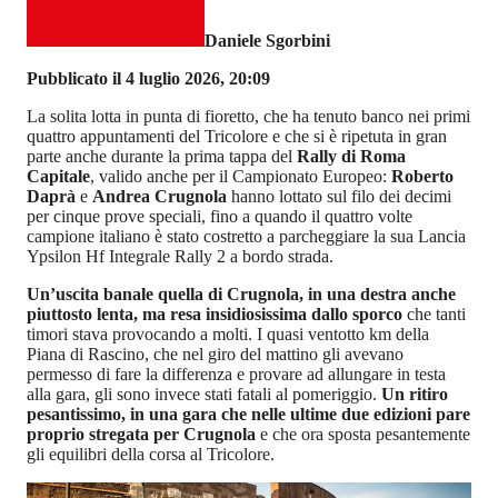
Daniele Sgorbini
Pubblicato il 4 luglio 2026, 20:09
La solita lotta in punta di fioretto, che ha tenuto banco nei primi
quattro appuntamenti del Tricolore e che si è ripetuta in gran
parte anche durante la prima tappa del
Rally di Roma
Capitale
, valido anche per il Campionato Europeo:
Roberto
Daprà
e
Andrea Crugnola
hanno lottato sul filo dei decimi
per cinque prove speciali, fino a quando il quattro volte
campione italiano è stato costretto a parcheggiare la sua Lancia
Ypsilon Hf Integrale Rally 2 a bordo strada.
Un’uscita banale quella di Crugnola, in una destra anche
piuttosto lenta, ma resa insidiosissima dallo sporco
che tanti
timori stava provocando a molti. I quasi ventotto km della
Piana di Rascino, che nel giro del mattino gli avevano
permesso di fare la differenza e provare ad allungare in testa
alla gara, gli sono invece stati fatali al pomeriggio.
Un ritiro
pesantissimo, in una gara che nelle ultime due edizioni pare
proprio stregata per Crugnola
e che ora sposta pesantemente
gli equilibri della corsa al Tricolore.