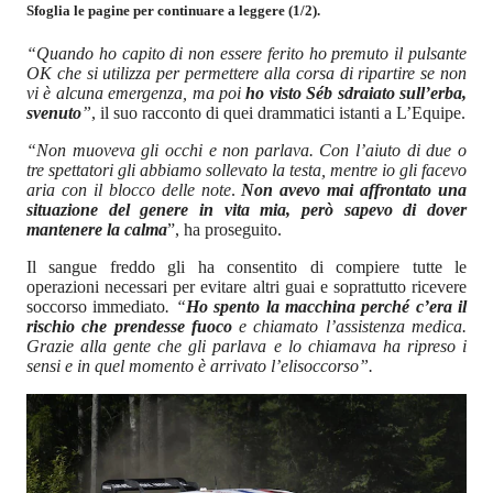
Sfoglia le pagine per continuare a leggere (1/2).
“Quando ho capito di non essere ferito ho premuto il pulsante
OK che si utilizza per permettere alla corsa di ripartire se non
vi è alcuna emergenza, ma poi
ho visto Séb sdraiato sull’erba,
svenuto
”
, il suo racconto di quei drammatici istanti a L’Equipe.
“Non muoveva gli occhi e non parlava. Con l’aiuto di due o
tre spettatori gli abbiamo sollevato la testa, mentre io gli facevo
aria con il blocco delle note
.
Non avevo mai affrontato una
situazione del genere in vita mia, però sapevo di dover
mantenere la calma
”, ha proseguito.
Il sangue freddo gli ha consentito di compiere tutte le
operazioni necessari per evitare altri guai e soprattutto ricevere
soccorso immediato
. “
Ho spento la macchina perché c’era il
rischio che prendesse fuoco
e chiamato l’assistenza medica.
Grazie alla gente che gli parlava e lo chiamava ha ripreso i
sensi e in quel momento è arrivato l’elisoccorso”.