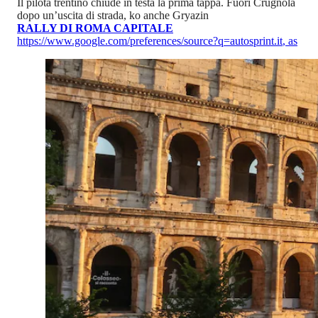
Il pilota trentino chiude in testa la prima tappa. Fuori Crugnola
dopo un’uscita di strada, ko anche Gryazin
RALLY DI ROMA CAPITALE
https://www.google.com/preferences/source?q=autosprint.it
,
as