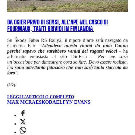
DA OGIER PRIVO DI SENSI, ALL'APE NEL CASCO DI
FOURMAUX, TANTI BRIVIDI IN FINLANDIA
Su Škoda Fabia RS Rally2, il nipote d’arte sarà navigato da
Cameron Fair.
“
Attendevo questo round da tutto l’anno
perché sapevo che sarebbero venuti dei ragazzi veloci
– ha
affermato entusiasta al sito DirtFish –
Per me sarà
un’occasione per dimostrare cosa so fare. Devo essere realista,
ma
sono altrettanto fiducioso che non sarò tanto staccato da
loro
".
(2/2).
LEGGI L'ARTICOLO COMPLETO
MAX MCRAE
SKODA
ELFYN EVANS