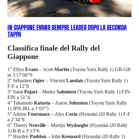
IN GIAPPONE EVANS SEMPRE LEADER DOPO LA SECONDA
TAPPA
Classifica finale del Rally del
Giappone
1° Elfyn
Evans
– Scott
Martin
(Toyota Yaris Rally 1) GB-GB
in 3.17’08”0
2° Sébastien
Ogier
– Vincent
Landais
(Toyota Yaris Rally 1)
F-F a 12”8
3° Sami
Pajari
– Marko
Salminen
(Toyota Yaris Rally 1) FIN-
FIN a 51”4
4° Takamoto
Katusta
– Aaron
Johnston
(Toyota Yaris Rally
1) JPN-IRL a 1‘03“5
5° Adrien
Fourmaux
– Alex
Coria
(Hyundai i20 Rally 1) F-F
a 2’34”8
6° Thierry
Neuville
– Martijn
Wydaeghe
(Hyundai i20 Rally
1) B-B a 3‘13“6
7° Hayden
Paddon
– John
Kennard
(Hyundai i20 Rally 1)