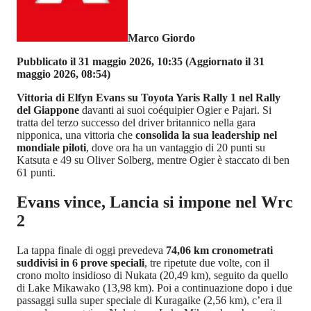
Marco Giordo
Pubblicato il 31 maggio 2026, 10:35
(Aggiornato il 31
maggio 2026, 08:54)
Vittoria di Elfyn Evans su Toyota Yaris Rally 1 nel Rally
del Giappone
davanti ai suoi coéquipier Ogier e Pajari. Si
tratta del terzo successo del driver britannico nella gara
nipponica, una vittoria che
consolida la sua leadership nel
mondiale piloti
, dove ora ha un vantaggio di 20 punti su
Katsuta e 49 su Oliver Solberg, mentre Ogier è staccato di ben
61 punti.
Evans vince, Lancia si impone nel Wrc
2
La tappa finale di oggi prevedeva
74,06 km cronometrati
suddivisi in 6 prove speciali
, tre ripetute due volte, con il
crono molto insidioso di Nukata (20,49 km), seguito da quello
di Lake Mikawako (13,98 km). Poi a continuazione dopo i due
passaggi sulla super speciale di Kuragaike (2,56 km), c’era il