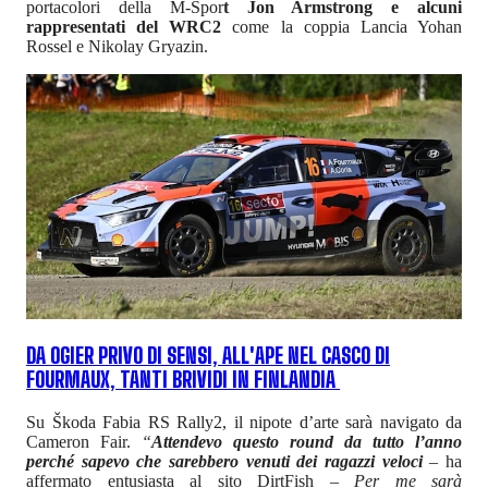
portacolori della M-Spor
t Jon Armstrong e alcuni
rappresentati del WRC2
come la coppia Lancia Yohan
Rossel e Nikolay Gryazin.
DA OGIER PRIVO DI SENSI, ALL'APE NEL CASCO DI
FOURMAUX, TANTI BRIVIDI IN FINLANDIA
Su Škoda Fabia RS Rally2, il nipote d’arte sarà navigato da
Cameron Fair.
“
Attendevo questo round da tutto l’anno
perché sapevo che sarebbero venuti dei ragazzi veloci
– ha
affermato entusiasta al sito DirtFish –
Per me sarà