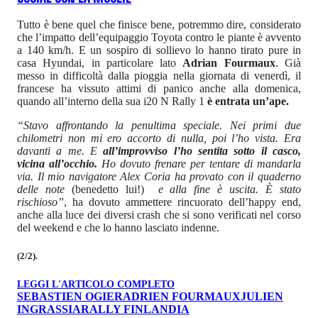
Tutto è bene quel che finisce bene, potremmo dire, considerato
che l’impatto dell’equipaggio Toyota contro le piante è avvento
a 140 km/h. E un sospiro di sollievo lo hanno tirato pure in
casa Hyundai, in particolare lato
Adrian Fourmaux
. Già
messo in difficoltà dalla pioggia nella giornata di venerdì, il
francese ha vissuto attimi di panico anche alla domenica,
quando all’interno della sua i20 N Rally 1
è entrata un’ape.
“Stavo affrontando la penultima speciale. Nei primi due
chilometri non mi ero accorto di nulla, poi l’ho vista. Era
davanti a me. E
all’improvviso l’ho sentita sotto il casco,
vicina all’occhio.
Ho dovuto frenare per tentare di mandarla
via. Il mio navigatore Alex Coria ha provato con il quaderno
delle note
(benedetto lui!)
e alla fine è uscita. È stato
rischioso”
, ha dovuto ammettere rincuorato dell’happy end,
anche alla luce dei diversi crash che si sono verificati nel corso
del weekend e che lo hanno lasciato indenne.
(2/2).
LEGGI L'ARTICOLO COMPLETO
SEBASTIEN OGIER
ADRIEN FOURMAUX
JULIEN
INGRASSIA
RALLY FINLANDIA