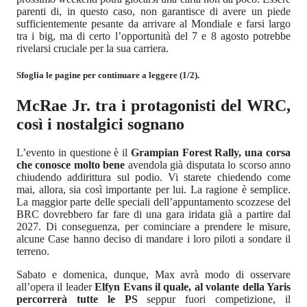
parenti di, in questo caso, non garantisce di avere un piede
sufficientemente pesante da arrivare al Mondiale e farsi largo
tra i big, ma di certo l’opportunità del 7 e 8 agosto potrebbe
rivelarsi cruciale per la sua carriera.
Sfoglia le pagine per continuare a leggere (1/2).
McRae Jr. tra i protagonisti del WRC,
così i nostalgici sognano
L’evento in questione è il
Grampian Forest Rally, una corsa
che conosce molto bene
avendola già disputata lo scorso anno
chiudendo addirittura sul podio. Vi starete chiedendo come
mai, allora, sia così importante per lui. La ragione è semplice.
La maggior parte delle speciali dell’appuntamento scozzese del
BRC dovrebbero far fare di una gara iridata già a partire dal
2027. Di conseguenza, per cominciare a prendere le misure,
alcune Case hanno deciso di mandare i loro piloti a sondare il
terreno.
Sabato e domenica, dunque, Max avrà modo di osservare
all’opera il leader
Elfyn Evans il quale, al volante della Yaris
percorrerà tutte le PS
seppur fuori competizione, il