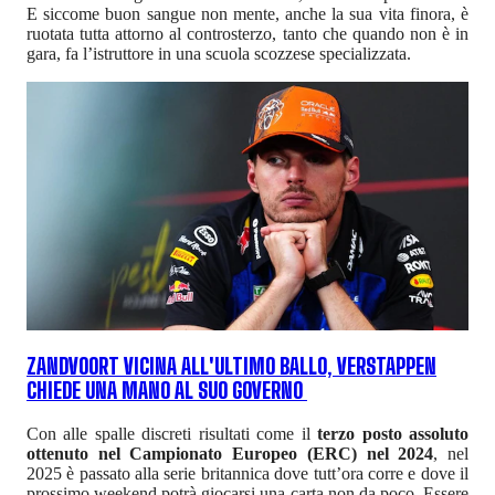
E siccome buon sangue non mente, anche la sua vita finora, è
ruotata tutta attorno al controsterzo, tanto che quando non è in
gara, fa l’istruttore in una scuola scozzese specializzata.
ZANDVOORT VICINA ALL'ULTIMO BALLO, VERSTAPPEN
CHIEDE UNA MANO AL SUO GOVERNO
Con alle spalle discreti risultati come il
terzo posto assoluto
ottenuto nel Campionato Europeo (ERC) nel 2024
, nel
2025 è passato alla serie britannica dove tutt’ora corre e dove il
prossimo weekend potrà giocarsi una carta non da poco. Essere