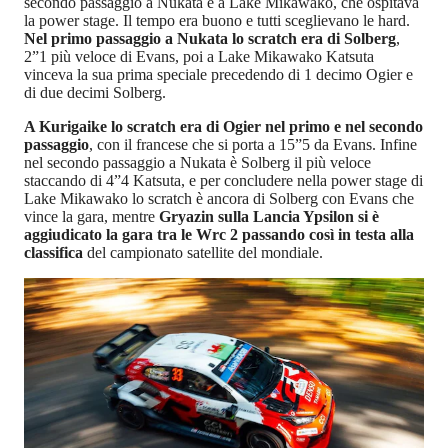
secondo passaggio a Nukata e a Lake Mikawako, che ospitava
la power stage. Il tempo era buono e tutti sceglievano le hard.
Nel primo passaggio a Nukata lo scratch era di Solberg
,
2”1 più veloce di Evans, poi a Lake Mikawako Katsuta
vinceva la sua prima speciale precedendo di 1 decimo Ogier e
di due decimi Solberg.
A Kurigaike lo scratch era di Ogier nel primo e nel secondo
passaggio
, con il francese che si porta a 15”5 da Evans. Infine
nel secondo passaggio a Nukata è Solberg il più veloce
staccando di 4”4 Katsuta, e per concludere nella power stage di
Lake Mikawako lo scratch è ancora di Solberg con Evans che
vince la gara, mentre
Gryazin sulla Lancia Ypsilon si è
aggiudicato la gara tra le Wrc 2 passando così in testa alla
classifica
del campionato satellite del mondiale.