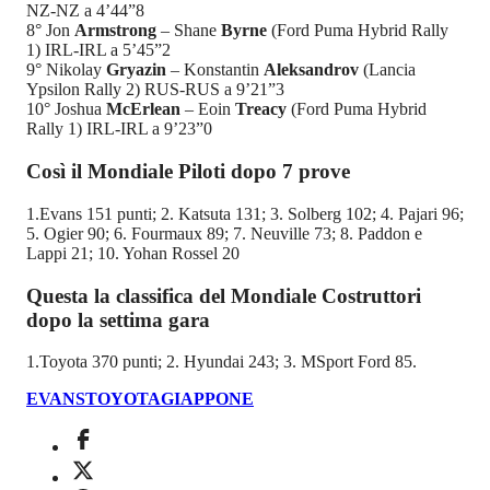
NZ-NZ a 4’44”8
8° Jon
Armstrong
– Shane
Byrne
(Ford Puma Hybrid Rally
1) IRL-IRL a 5’45”2
9° Nikolay
Gryazin
– Konstantin
Aleksandrov
(Lancia
Ypsilon Rally 2) RUS-RUS a 9’21”3
10° Joshua
McErlean
– Eoin
Treacy
(Ford Puma Hybrid
Rally 1) IRL-IRL a 9’23”0
Così il Mondiale Piloti dopo 7 prove
1.Evans 151 punti; 2. Katsuta 131; 3. Solberg 102; 4. Pajari 96;
5. Ogier 90; 6. Fourmaux 89; 7. Neuville 73; 8. Paddon e
Lappi 21; 10. Yohan Rossel 20
Questa la classifica del Mondiale Costruttori
dopo la settima gara
1.Toyota 370 punti; 2. Hyundai 243; 3. MSport Ford 85.
EVANS
TOYOTA
GIAPPONE