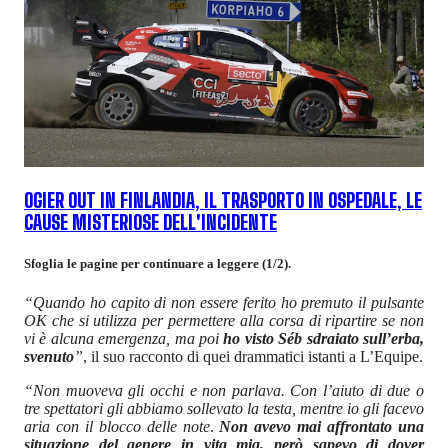
OGIER OUT IN FINLANDIA, IL TRASPORTO IN OSPEDALE, LE
CAUSE MISTERIOSE DELL'INCIDENTE
Sfoglia le pagine per continuare a leggere (1/2).
“Quando ho capito di non essere ferito ho premuto il pulsante
OK che si utilizza per permettere alla corsa di ripartire se non
vi è alcuna emergenza, ma poi
ho visto Séb sdraiato sull’erba,
svenuto
”
, il suo racconto di quei drammatici istanti a L’Equipe.
“Non muoveva gli occhi e non parlava. Con l’aiuto di due o
tre spettatori gli abbiamo sollevato la testa, mentre io gli facevo
aria con il blocco delle note
.
Non avevo mai affrontato una
situazione del genere in vita mia, però sapevo di dover