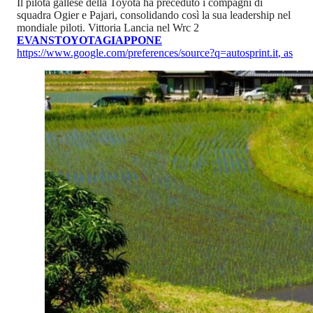
Il pilota gallese della Toyota ha preceduto i compagni di
squadra Ogier e Pajari, consolidando così la sua leadership nel
mondiale piloti. Vittoria Lancia nel Wrc 2
EVANS
TOYOTA
GIAPPONE
https://www.google.com/preferences/source?q=autosprint.it
,
as