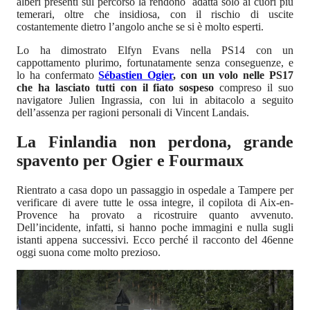
alberi presenti sul percorso la rendono adatta solo ai cuori più
temerari, oltre che insidiosa, con il rischio di uscite
costantemente dietro l’angolo anche se si è molto esperti.
Lo ha dimostrato Elfyn Evans nella PS14 con un
cappottamento plurimo, fortunatamente senza conseguenze, e
lo ha confermato
Sébastien Ogier
, con un volo nelle PS17
che ha lasciato tutti con il fiato sospeso
compreso il suo
navigatore Julien Ingrassia, con lui in abitacolo a seguito
dell’assenza per ragioni personali di Vincent Landais.
La Finlandia non perdona, grande
spavento per Ogier e Fourmaux
Rientrato a casa dopo un passaggio in ospedale a Tampere per
verificare di avere tutte le ossa integre, il copilota di Aix-en-
Provence ha provato a ricostruire quanto avvenuto.
Dell’incidente, infatti, si hanno poche immagini e nulla sugli
istanti appena successivi. Ecco perché il racconto del 46enne
oggi suona come molto prezioso.