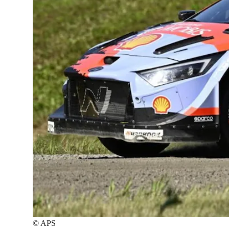
©
APS