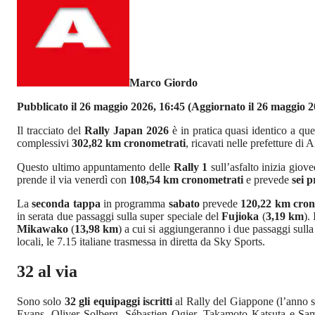
Marco Giordo
Pubblicato il 26 maggio 2026, 16:45
(Aggiornato il 26 maggio 2
Il tracciato del
Rally Japan 2026
è in pratica quasi identico a qu
complessivi
302,82 km cronometrati
, ricavati nelle prefetture di
Questo ultimo appuntamento delle
Rally 1
sull’asfalto inizia gio
prende il via venerdì con
108,54 km cronometrati
e prevede
sei p
La
seconda tappa
in programma
sabato
prevede
120,22 km cron
in serata due passaggi sulla super speciale del
Fujioka
(
3,19 km
).
Mikawako
(
13,98 km
) a cui si aggiungeranno i due passaggi sulla
locali, le 7.15 italiane trasmessa in diretta da Sky Sports.
32 al via
Sono solo
32 gli equipaggi iscritti
al Rally del Giappone (l’anno 
Evans, Oliver Solberg, Sébastien Ogier, Takamoto Katsuta e Sam