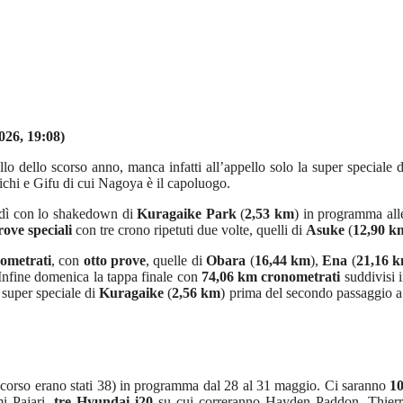
026, 19:08)
ello dello scorso anno, manca infatti all’appello solo la super speciale 
 Aichi e Gifu di cui Nagoya è il capoluogo.
vedì con lo shakedown di
Kuragaike Park
(
2,53 km
) in programma alle
rove speciali
con tre crono ripetuti due volte, quelli di
Asuke
(
12,90 k
ometrati
, con
otto prove
, quelle di
Obara
(
16,44 km
),
Ena
(
21,16 
 Infine domenica la tappa finale con
74,06 km cronometrati
suddivisi 
 super speciale di
Kuragaike
(
2,56 km
) prima del secondo passaggio a
scorso erano stati 38) in programma dal 28 al 31 maggio. Ci saranno
10
i Pajari,
tre Hyundai i20
su cui correranno Hayden Paddon, Thier