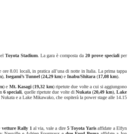
del
Toyota Stadium
. La gara è composta da
20 prove speciali
per
 ore 8.01 locali, in pratica all’una di notte in Italia. La prima tappa
m
),
Isegami’s Tunnel
(
24,29 km
) e
Inabu/Shitara
(
17,08 km
).
km
) e
Mt. Kasagi
(
19,32 km
) ripetute due volte a cui si aggiungono
in
6 speciali
, quelle ripetute due volte di
Nukata
(
20,49 km
),
Lake
 Nukata e a Lake Mikawako, che ospiterà la power stage alle 14.15
 vetture Rally 1
al via, vale a dire
5 Toyota Yaris
affidate a Elfyn
ry Neuville e Adrien Fourmaux e
due Ford Puma
affidate a Jon