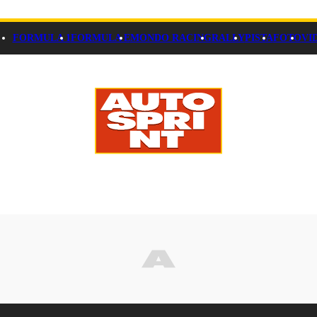
FORMULA 1
FORMULA E
MONDO RACING
RALLY
PISTA
FOTO
VI