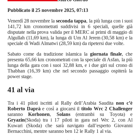
Pubblicato il 25 novembre 2025, 07:13
Venerdì 28 novembre la
seconda tappa
, la più lunga con i suoi
141,72 km cronometrati suddivisi in 6 speciali, quelle già
disputate nella prova valida per il MERC ai primi di maggio di
Algullah (11,69 km), la lunga di Um Al Jerem (30,58 km) e la
speciale di Wadi Almatwi (28,59 km) da ripetersi due volte.
Sabato come da tradizione islamica la
giornata finale
, che
presenta 65,66 km cronometrati con la speciale di Asfan, la più
lunga della gara con i suoi 32,88 km, e i due giri sul crono di
Thabhan (16,39 km) che nel secondo passaggio ospiterà la
power stage.
41 al via
Tra i 41 piloti iscritti al Rally dell’Arabia Saudita
non c’è
Roberto Daprà
e così a giocarsi il
titolo Wrc 2 Challenger
saranno
Korhonen
,
Solans
(entrambi su Toyota) e
Gryazin
(Skoda) tra i 17 piloti in gara nel Wrc 2, con Al
Kuwari (Skoda) che sarà navigato dall’esperto Giovanni
Bernacchini, mentre saranno ben 12 le Rally 1 al via.