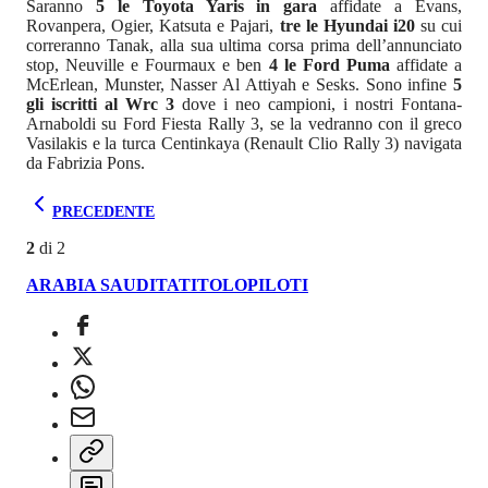
Saranno
5 le Toyota Yaris in gara
affidate a Evans,
Rovanpera, Ogier, Katsuta e Pajari,
tre le Hyundai i20
su cui
correranno Tanak, alla sua ultima corsa prima dell’annunciato
stop, Neuville e Fourmaux e ben
4 le Ford Puma
affidate a
McErlean, Munster, Nasser Al Attiyah e Sesks. Sono infine
5
gli iscritti al Wrc 3
dove i neo campioni, i nostri Fontana-
Arnaboldi su Ford Fiesta Rally 3, se la vedranno con il greco
Vasilakis e la turca Centinkaya (Renault Clio Rally 3) navigata
da Fabrizia Pons.
PRECEDENTE
2
di
2
ARABIA SAUDITA
TITOLO
PILOTI