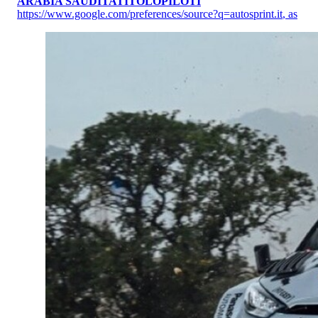
ARABIA SAUDITA
TITOLO
PILOTI
https://www.google.com/preferences/source?q=autosprint.it
,
as