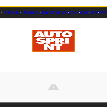
FORMULA 1
FORMULA E
MONDO RACING
RALLY
PISTA
FOTO
VI