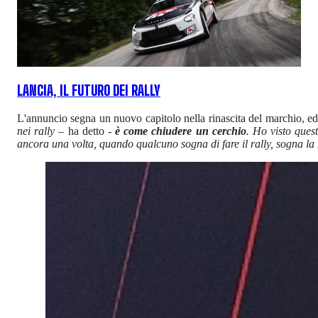
LANCIA, IL FUTURO DEI RALLY
L'annuncio segna un nuovo capitolo nella rinascita del marchio, e
nei rally
– ha detto -
è come chiudere un cerchio
. Ho visto ques
ancora una volta, quando qualcuno sogna di fare il rally, sogna la