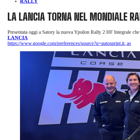
RALLY
LA LANCIA TORNA NEL MONDIALE RA
Presentata oggi a Satory la nuova Ypsilon Rally 2 HF Integrale che
LANCIA
https://www.google.com/preferences/source?q=autosprint.it
,
as