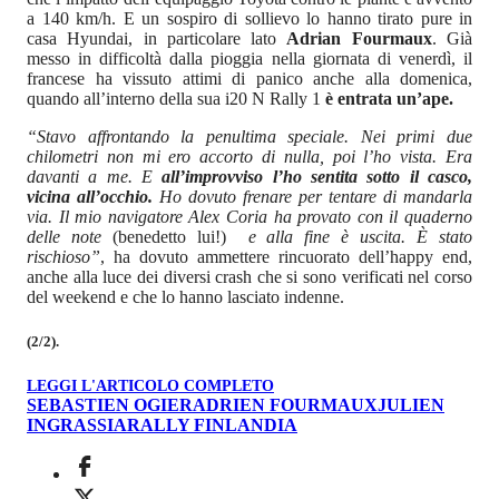
a 140 km/h. E un sospiro di sollievo lo hanno tirato pure in
casa Hyundai, in particolare lato
Adrian Fourmaux
. Già
messo in difficoltà dalla pioggia nella giornata di venerdì, il
francese ha vissuto attimi di panico anche alla domenica,
quando all’interno della sua i20 N Rally 1
è entrata un’ape.
“Stavo affrontando la penultima speciale. Nei primi due
chilometri non mi ero accorto di nulla, poi l’ho vista. Era
davanti a me. E
all’improvviso l’ho sentita sotto il casco,
vicina all’occhio.
Ho dovuto frenare per tentare di mandarla
via. Il mio navigatore Alex Coria ha provato con il quaderno
delle note
(benedetto lui!)
e alla fine è uscita. È stato
rischioso”
, ha dovuto ammettere rincuorato dell’happy end,
anche alla luce dei diversi crash che si sono verificati nel corso
del weekend e che lo hanno lasciato indenne.
(2/2).
LEGGI L'ARTICOLO COMPLETO
SEBASTIEN OGIER
ADRIEN FOURMAUX
JULIEN
INGRASSIA
RALLY FINLANDIA