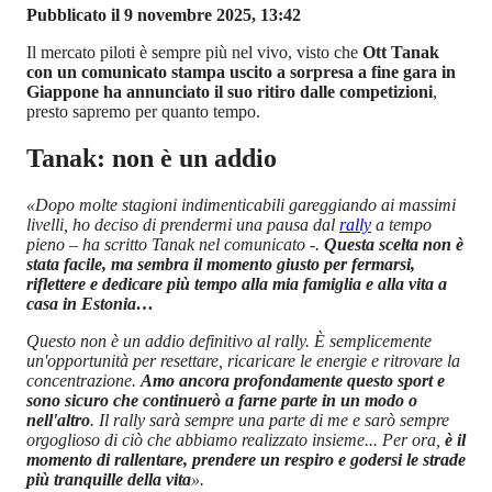
Pubblicato il 9 novembre 2025, 13:42
Il mercato piloti è sempre più nel vivo, visto che
Ott Tanak
con un comunicato stampa uscito a sorpresa a fine gara in
Giappone ha annunciato il suo ritiro dalle competizioni
,
presto sapremo per quanto tempo.
Tanak: non è un addio
«Dopo molte stagioni indimenticabili gareggiando ai massimi
livelli, ho deciso di prendermi una pausa dal
rally
a tempo
pieno – ha scritto Tanak nel comunicato -.
Questa scelta non è
stata facile, ma sembra il momento giusto per fermarsi,
riflettere e dedicare più tempo alla mia famiglia e alla vita a
casa in Estonia…
Questo non è un addio definitivo al rally. È semplicemente
un'opportunità per resettare, ricaricare le energie e ritrovare la
concentrazione.
Amo ancora profondamente questo sport e
sono sicuro che continuerò a farne parte in un modo o
nell'altro
. Il rally sarà sempre una parte di me e sarò sempre
orgoglioso di ciò che abbiamo realizzato insieme... Per ora,
è il
momento di rallentare, prendere un respiro e godersi le strade
più tranquille della vita
».