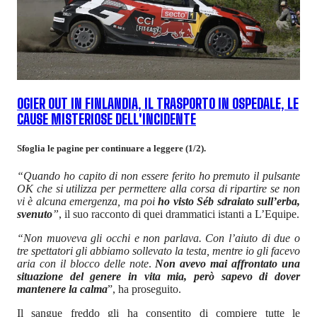
OGIER OUT IN FINLANDIA, IL TRASPORTO IN OSPEDALE, LE
CAUSE MISTERIOSE DELL'INCIDENTE
Sfoglia le pagine per continuare a leggere (1/2).
“Quando ho capito di non essere ferito ho premuto il pulsante
OK che si utilizza per permettere alla corsa di ripartire se non
vi è alcuna emergenza, ma poi
ho visto Séb sdraiato sull’erba,
svenuto
”
, il suo racconto di quei drammatici istanti a L’Equipe.
“Non muoveva gli occhi e non parlava. Con l’aiuto di due o
tre spettatori gli abbiamo sollevato la testa, mentre io gli facevo
aria con il blocco delle note
.
Non avevo mai affrontato una
situazione del genere in vita mia, però sapevo di dover
mantenere la calma
”, ha proseguito.
Il sangue freddo gli ha consentito di compiere tutte le