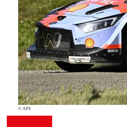
©
APS