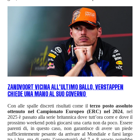
ZANDVOORT VICINA ALL'ULTIMO BALLO, VERSTAPPEN
CHIEDE UNA MANO AL SUO GOVERNO
Con alle spalle discreti risultati come il
terzo posto assoluto
ottenuto nel Campionato Europeo (ERC) nel 2024
, nel
2025 è passato alla serie britannica dove tutt’ora corre e dove il
prossimo weekend potrà giocarsi una carta non da poco. Essere
parenti di, in questo caso, non garantisce di avere un piede
sufficientemente pesante da arrivare al Mondiale e farsi largo
tra i big, ma di certo l’opportunità del 7 e 8 agosto potrebbe