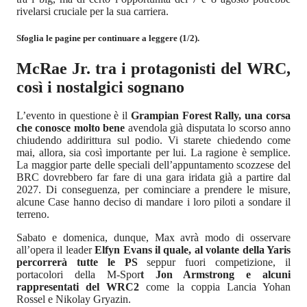
rivelarsi cruciale per la sua carriera.
Sfoglia le pagine per continuare a leggere (1/2).
McRae Jr. tra i protagonisti del WRC,
così i nostalgici sognano
L’evento in questione è il
Grampian Forest Rally, una corsa
che conosce molto bene
avendola già disputata lo scorso anno
chiudendo addirittura sul podio. Vi starete chiedendo come
mai, allora, sia così importante per lui. La ragione è semplice.
La maggior parte delle speciali dell’appuntamento scozzese del
BRC dovrebbero far fare di una gara iridata già a partire dal
2027. Di conseguenza, per cominciare a prendere le misure,
alcune Case hanno deciso di mandare i loro piloti a sondare il
terreno.
Sabato e domenica, dunque, Max avrà modo di osservare
all’opera il leader
Elfyn Evans il quale, al volante della Yaris
percorrerà tutte le PS
seppur fuori competizione, il
portacolori della M-Spor
t Jon Armstrong e alcuni
rappresentati del WRC2
come la coppia Lancia Yohan
Rossel e Nikolay Gryazin.