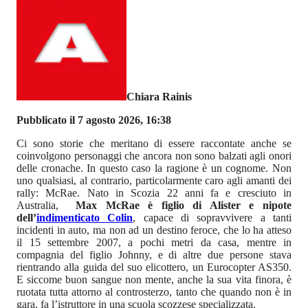
Chiara Rainis
Pubblicato il 7 agosto 2026, 16:38
Ci sono storie che meritano di essere raccontate anche se
coinvolgono personaggi che ancora non sono balzati agli onori
delle cronache. In questo caso la ragione è un cognome. Non
uno qualsiasi, al contrario, particolarmente caro agli amanti dei
rally: McRae. Nato in Scozia 22 anni fa e cresciuto in
Australia,
Max McRae è figlio di Alister e nipote
dell’
indimenticato Colin
, capace di sopravvivere a tanti
incidenti in auto, ma non ad un destino feroce, che lo ha atteso
il 15 settembre 2007, a pochi metri da casa, mentre in
compagnia del figlio Johnny, e di altre due persone stava
rientrando alla guida del suo elicottero, un Eurocopter AS350.
E siccome buon sangue non mente, anche la sua vita finora, è
ruotata tutta attorno al controsterzo, tanto che quando non è in
gara, fa l’istruttore in una scuola scozzese specializzata.