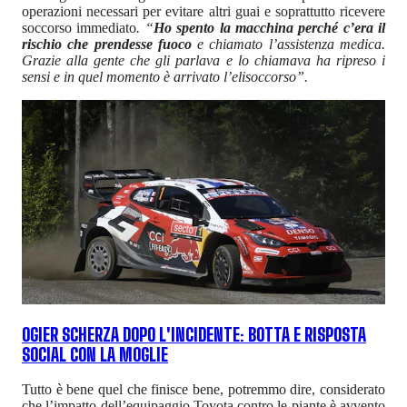
operazioni necessari per evitare altri guai e soprattutto ricevere
soccorso immediato
. “
Ho spento la macchina perché c’era il
rischio che prendesse fuoco
e chiamato l’assistenza medica.
Grazie alla gente che gli parlava e lo chiamava ha ripreso i
sensi e in quel momento è arrivato l’elisoccorso”.
OGIER SCHERZA DOPO L'INCIDENTE: BOTTA E RISPOSTA
SOCIAL CON LA MOGLIE
Tutto è bene quel che finisce bene, potremmo dire, considerato
che l’impatto dell’equipaggio Toyota contro le piante è avvento