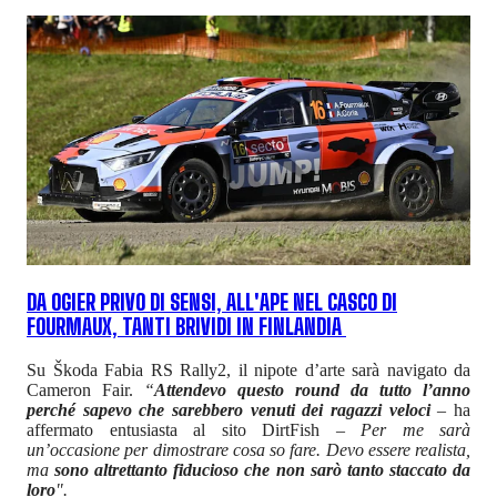
DA OGIER PRIVO DI SENSI, ALL'APE NEL CASCO DI
FOURMAUX, TANTI BRIVIDI IN FINLANDIA
Su Škoda Fabia RS Rally2, il nipote d’arte sarà navigato da
Cameron Fair.
“
Attendevo questo round da tutto l’anno
perché sapevo che sarebbero venuti dei ragazzi veloci
– ha
affermato entusiasta al sito DirtFish –
Per me sarà
un’occasione per dimostrare cosa so fare. Devo essere realista,
ma
sono altrettanto fiducioso che non sarò tanto staccato da
loro
".