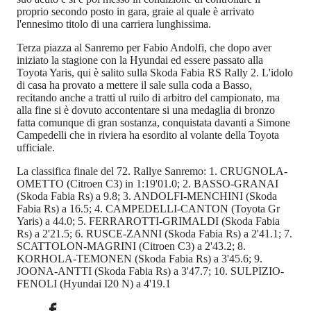
proprio secondo posto in gara, graie al quale è arrivato
l'ennesimo titolo di una carriera lunghissima.
Terza piazza al Sanremo per Fabio Andolfi, che dopo aver
iniziato la stagione con la Hyundai ed essere passato alla
Toyota Yaris, qui è salito sulla Skoda Fabia RS Rally 2. L'idolo
di casa ha provato a mettere il sale sulla coda a Basso,
recitando anche a tratti ul ruilo di arbitro del campionato, ma
alla fine si è dovuto accontentare si una medaglia di bronzo
fatta comunque di gran sostanza, conquistata davanti a Simone
Campedelli che in riviera ha esordito al volante della Toyota
ufficiale.
La classifica finale del 72. Rallye Sanremo: 1. CRUGNOLA-
OMETTO (Citroen C3) in 1:19'01.0; 2. BASSO-GRANAI
(Skoda Fabia Rs) a 9.8; 3. ANDOLFI-MENCHINI (Skoda
Fabia Rs) a 16.5; 4. CAMPEDELLI-CANTON (Toyota Gr
Yaris) a 44.0; 5. FERRAROTTI-GRIMALDI (Skoda Fabia
Rs) a 2'21.5; 6. RUSCE-ZANNI (Skoda Fabia Rs) a 2'41.1; 7.
SCATTOLON-MAGRINI (Citroen C3) a 2'43.2; 8.
KORHOLA-TEMONEN (Skoda Fabia Rs) a 3'45.6; 9.
JOONA-ANTTI (Skoda Fabia Rs) a 3'47.7; 10. SULPIZIO-
FENOLI (Hyundai I20 N) a 4'19.1