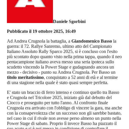
Daniele Sgorbini
Pubblicato il 19 ottobre 2025, 16:49
Ad Andrea Crugnola la battaglia, a
Giandomenico Basso
la
guerra: il 72. Rallye Sanremo, ultimo atto del Campionato
Italiano Assoluto Rally Sparco 2025, si è concluso con l'esito
più scontato dopo quanto visto nella prima tappa, quando il neo
pentacampione italiano aveva messo una seria ipoteca sullo
scudetto vincendo la Power Stage e gudagnando ancora un
mezzo - decisivo - punto su Andrea Crugnola. Per Basso un
titolo meritatissimo
, conquistato a 52 anni di età e al termine
di una stagione nella quale è stato quasi sempre perfetta.
E' stato un braccio di ferro intenso e continuo quello tra Basso
e Crugnola nel Tricolore 2025, iniziato già dal debutto del
Ciocco e proseguito per tutto l'anno. Al confronto finale
Crugnola era arrivato con l'obbligo di vincere la gara, ma anche
con la consapevolezza che un successo non gli sarebbe bastato,
nel caso in cui il rivale non avesse perso almeno un punto nella
Power Stage di sabato. Proprio lì invece Basso ha piazzato il
suo acuto e si è poi messo in condizione di controllare il