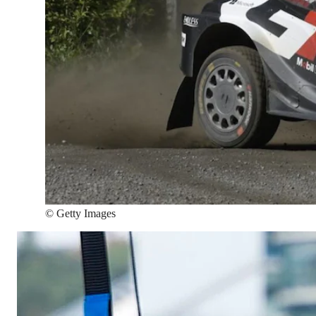
©
Getty Images