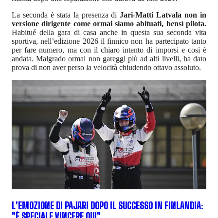
La seconda è stata la presenza di
Jari-Matti Latvala non in
versione dirigente come ormai siamo abituati, bensì pilota.
Habitué della gara di casa anche in questa sua seconda vita
sportiva, nell’edizione 2026 il finnico non ha partecipato tanto
per fare numero, ma con il chiaro intento di imporsi e così è
andata. Malgrado ormai non gareggi più ad alti livelli, ha dato
prova di non aver perso la velocità chiudendo ottavo assoluto.
L'EMOZIONE DI PAJARI DOPO IL SUCCESSO IN FINLANDIA:
"È SPECIALE VINCERE QUI"