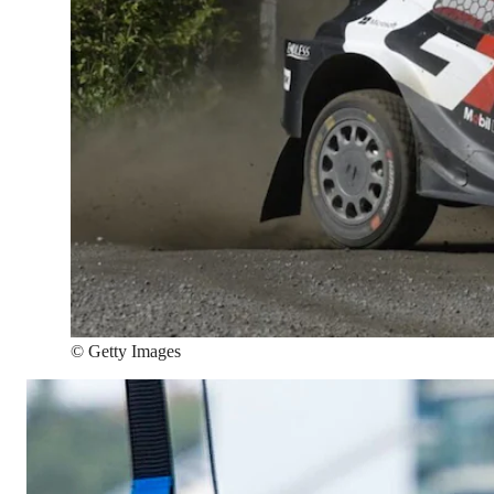
©
Getty Images