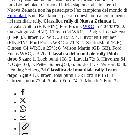
previsto nei piani Citroen di inizio stagione, alla trasferta in
Nuova Zelanda non ha partecipato l’ex campione del mondo di
Formula 1
Kimi Raikkonen, passato quest’anno a tempi pieno
nel mondiale rally.
Classifica rally di Nuova Zelanda
1.
Latvala-Anttila (FIN-FIN), FordFocurs
WRC
in 4.04’09”8; 2.
Ogier-Ingrassia /F-F), Citroen C4 WRC, a 2”4; 3. Loeb-Elena
(F-MC), Citroen C4 WRC, a 15”2. 4. Hirvonen-Lehtinen
(FIN-FIN), Ford Focus WRC. a 21”3. 5. Sordo-Marti (E-E),
Citroen C4 WRC, a 25”8; 6. Wilson-Martin (GB-GB), Ford
Focus WRC, a 3’26”
Classifica del mondiale rally Piloti
dopo 5 gare
1. Loeb punti 108; 2. Latvala 72; 3. Hirvonen 64;
4. Ogier 63; 5. Petter Solberg 53; 6. Sordo 34: 7. Wilson 30: 8.
Henning Solberg 24
Classifica del mondiale rally Team
dopo 5 gare
1. Citroen Total punti 156; Ford BP 151; 3.
Citroen Junior 75; 4. Stobart Ford 74; 5. Munchi’s Ford 32