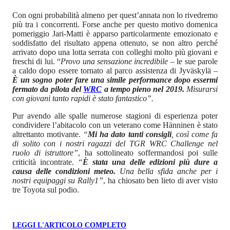
Con ogni probabilità almeno per quest’annata non lo rivedremo
più tra i concorrenti. Forse anche per questo motivo domenica
pomeriggio Jari-Matti è apparso particolarmente emozionato e
soddisfatto del risultato appena ottenuto, se non altro perché
arrivato dopo una lotta serrata con colleghi molto più giovani e
freschi di lui. “
Provo una sensazione incredibile
– le sue parole
a caldo dopo essere tornato al parco assistenza di Jyväskylä –
È un sogno poter fare una simile performance dopo essermi
fermato da pilota del
WRC
a tempo pieno nel 2019.
Misurarsi
con giovani tanto rapidi è stato fantastico”.
Pur avendo alle spalle numerose stagioni di esperienza poter
condividere l’abitacolo con un veterano come Hänninen è stato
altrettanto motivante.
“
Mi ha dato tanti consigli
, così come fa
di solito con i nostri ragazzi del TGR WRC Challenge nel
ruolo di istruttore”
, ha sottolineato soffermandosi poi sulle
criticità incontrate.
“
È stata una delle edizioni più dure a
causa delle condizioni meteo.
Una bella sfida anche per i
nostri equipaggi su Rally1”
, ha chiosato ben lieto di aver visto
tre Toyota sul podio.
LEGGI L'ARTICOLO COMPLETO