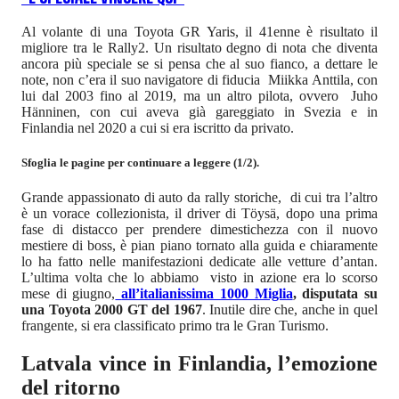
Al volante di una Toyota GR Yaris, il 41enne è risultato il
migliore tra le Rally2. Un risultato degno di nota che diventa
ancora più speciale se si pensa che al suo fianco, a dettare le
note, non c’era il suo navigatore di fiducia Miikka Anttila, con
lui dal 2003 fino al 2019, ma un altro pilota, ovvero Juho
Hänninen, con cui aveva già gareggiato in Svezia e in
Finlandia nel 2020 a cui si era iscritto da privato.
Sfoglia le pagine per continuare a leggere (1/2).
Grande appassionato di auto da rally storiche, di cui tra l’altro
è un vorace collezionista, il driver di Töysä, dopo una prima
fase di distacco per prendere dimestichezza con il nuovo
mestiere di boss, è pian piano tornato alla guida e chiaramente
lo ha fatto nelle manifestazioni dedicate alle vetture d’antan.
L’ultima volta che lo abbiamo visto in azione era lo scorso
mese di giugno,
all’italianissima 1000 Miglia
, disputata su
una Toyota 2000 GT del 1967
. Inutile dire che, anche in quel
frangente, si era classificato primo tra le Gran Turismo.
Latvala vince in Finlandia, l’emozione
del ritorno