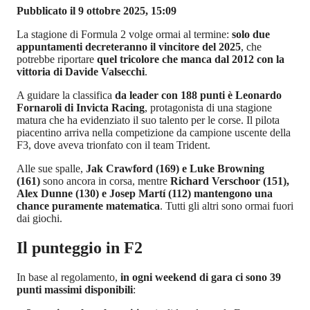
Pubblicato il 9 ottobre 2025, 15:09
La stagione di Formula 2 volge ormai al termine:
solo due
appuntamenti decreteranno il vincitore del 2025
, che
potrebbe riportare
quel tricolore che manca dal 2012 con la
vittoria di Davide Valsecchi
.
A guidare la classifica
da leader con 188 punti è Leonardo
Fornaroli di Invicta Racing
, protagonista di una stagione
matura che ha evidenziato il suo talento per le corse. Il pilota
piacentino arriva nella competizione da campione uscente della
F3, dove aveva trionfato con il team Trident.
Alle sue spalle,
Jak Crawford (169) e Luke Browning
(161)
sono ancora in corsa, mentre
Richard Verschoor (151),
Alex Dunne (130) e Josep Martí (112) mantengono una
chance puramente matematica
. Tutti gli altri sono ormai fuori
dai giochi.
Il punteggio in F2
In base al regolamento,
in ogni weekend di gara ci sono 39
punti massimi disponibili
: