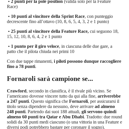
•
2 punti per la pole position
(valida solo per la Feature
Race)
•
10 punti al vincitore della Sprint Race
, con punteggio
decrescente fino all’ottavo (10, 8, 6, 5, 4, 3, 2 e 1 punto)
•
25 punti al vincitore della Feature Race,
cui seguono 18,
15, 12, 10, 8, 6, 4, 2 e 1 punto
•
1 punto per il giro veloce
, in ciascuna delle due gare, a
patto che il pilota chiuda nei primi 10
Con due tappe rimanenti,
i piloti possono dunque raccogliere
fino a 78 punti
.
Fornaroli sarà campione se...
Crawford
, secondo in classifica, è il rivale più vicino. Se
l’americano dovesse vincere tutto da qui alla fine,
arriverebbe
a 247 punti
. Questo significa che
Fornaroli
, per assicurarsi il
titolo senza dipendere da nessuno, deve arrivare
ad almeno
248 punti
. Partendo dai suoi 188 attuali,
gli servono quindi
almeno 60 punti tra Qatar e Abu Dhabi
. Tradotto: due round
solidi da 30 punti medi ciascuno (o una vittoria in una Feature e
diversi podi potrebbero bastare per coronare il sogno).