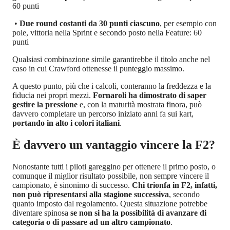
60 punti
•
Due round costanti da 30 punti ciascuno
, per esempio con
pole, vittoria nella Sprint e secondo posto nella Feature: 60
punti
Qualsiasi combinazione simile garantirebbe il titolo anche nel
caso in cui Crawford ottenesse il punteggio massimo.
A questo punto, più che i calcoli, conteranno la freddezza e la
fiducia nei propri mezzi.
Fornaroli ha dimostrato di saper
gestire la pressione
e, con la maturità mostrata finora, può
davvero completare un percorso iniziato anni fa sui kart,
portando in alto i colori italiani
.
È davvero un vantaggio vincere la F2?
Nonostante tutti i piloti gareggino per ottenere il primo posto, o
comunque il miglior risultato possibile, non sempre vincere il
campionato, è sinonimo di successo.
Chi trionfa in F2, infatti,
non può ripresentarsi alla stagione successiva
, secondo
quanto imposto dal regolamento. Questa situazione potrebbe
diventare spinosa
se non si ha la possibilità di avanzare di
categoria o di passare ad un altro campionato
.