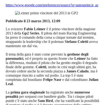
https://www.google.com/preferences/source?q=autosprint.it
,
as
Pubblicato il 23 marzo 2013, 12:09
Lo svizzero
Fabio Leimer
è il primo vincitore della stagione
2013 della
Gp2 Series
. Il pilota del team Racing Engineering
ha preso il comando della corsa a cinque tornate dal termine,
strappando la leadership che il poleman
Stefano Coletti
aveva
mantenuto sin dal via.
Il tema della gara è stato come previsto la
gestione degli
pneumatici
, ed è proprio su questo fronte che
Leimer
ha fatto
la differenza, risultato il pilota che ha gestito meglio il degrado
finale delle gomme.
Coletti
, molto in crisi negli ultimi giri, ha
dovuto cedere anche la seconda piazza a
James Calado
, ma è
comunque riuscito a salire sul podio. La top-5 è stata
completata dal brasiliano
Felipe Nasr
e dal colombiano
Julian
Leal
.
La
prima gara stagionale
ha registrato anche
numerose
penalità
per sorpassi con bandiere gialle. Tra i cinque piloti
puniti c’è stato anche
Sam Bird
, che ha vanificato la possibilità
di puntare al podio e si è dovuto accontentare della settima