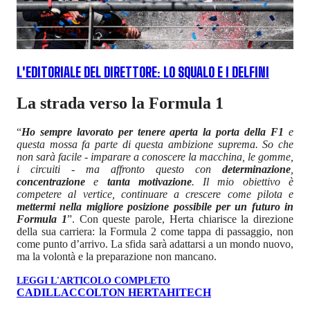
L'EDITORIALE DEL DIRETTORE: LO SQUALO E I DELFINI
La strada verso la Formula 1
“
Ho sempre lavorato per tenere aperta la porta della F1
e
questa mossa fa parte di questa ambizione suprema. So che
non sarà facile - imparare a conoscere la macchina, le gomme,
i circuiti - ma affronto questo con
determinazione
,
concentrazione
e
tanta motivazione
. Il mio obiettivo è
competere al vertice, continuare a crescere come pilota e
mettermi nella migliore posizione possibile per un futuro in
Formula 1
”. Con queste parole, Herta chiarisce la direzione
della sua carriera: la Formula 2 come tappa di passaggio, non
come punto d’arrivo. La sfida sarà adattarsi a un mondo nuovo,
ma la volontà e la preparazione non mancano.
LEGGI L'ARTICOLO COMPLETO
CADILLAC
COLTON HERTA
HITECH