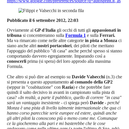
https://www.google.com/preferences/source?q=autosprint.it
,
as
Pubblicato il 6 settembre 2012, 22:03
Ovviamente al
GP d'Italia
gli occhi di tutti gli
appassionati in
tribuna
si concentreranno sulla
Formula 1
e sulla
Ferrari.
Ma va rimarcato come nelle altre categorie
in pista a Monza
ci
siano anche altri
nostri portacolori
, dei piloti che meritano
l'appoggio del pubblico "di casa" anche perché spesso si stanno
comportando davvero egregiamente. Imparando così a
conoscerli
prima (si spera) del loro approdo alla massima
Formula.
Che altro si può dire ad esempio su
Davide Valsecchi
(n.3) che
si presenta a questo appuntamento
al comando della GP2
(seppur in "coabitazione" con
Razia
) e che potrebbe fare
quindi il salto decisivo in avanti in campionato sulla pista di
casa?
«In realtà, a parte il pubblico, quello di correre "in casa"
sarà un vantaggio inesistente
- ci spiega però
Davide
-
perché
Monza è una pista di livello talmente internazionale che qua ci
hanno corso parecchie serie europee ed estere, quindi anche
gli altri piloti la conoscono più o meno come me. Comunque
ce la giocheremo alla pari e mi basterebbe che le cose
andassero come nelle ultime gare
(a parte l'ultima di Spa, ndr)