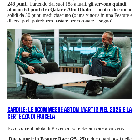
248 punti
. Partendo dai suoi 188 attuali,
gli servono quindi
almeno 60 punti tra Qatar e Abu Dhabi
. Tradotto: due round
solidi da 30 punti medi ciascuno (o una vittoria in una Feature e
diversi podi potrebbero bastare per coronare il sogno).
CARDILE: LE SCOMMESSE ASTON MARTIN NEL 2026 E LA
CERTEZZA DI FARCELA
Ecco come il pilota di Piacenza potrebbe arrivare a vincere:
Due vittorie in Feature Race (25+25)
e due quarti posti nelle