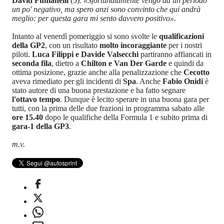
David Fumanelli
(5):
«Sfortunatamente vengo da un periodo
un po' negativo, ma spero anzi sono convinto che qui andrà
meglio: per questa gara mi sento davvero positivo»
.
Intanto al venerdì pomeriggio si sono svolte le
qualificazioni
della GP2
, con un risultato
molto incoraggiante
per i nostri
piloti.
Luca Filippi e Davide Valsecchi
partiranno affiancati in
seconda fila
, dietro a
Chilton e Van Der Garde
e quindi da
ottima posizione, grazie anche alla penalizzazione che
Cecotto
aveva rimediato per gli incidenti di
Spa
. Anche
Fabio Onidi
è
stato autore di una buona prestazione e ha fatto segnare
l'ottavo tempo
. Dunque è lecito sperare in una buona gara per
tutti, con la prima delle due frazioni in programma sabato alle
ore 15.40
dopo le qualifiche della Formula 1 e subito prima di
gara-1 della GP3
.
m.v.