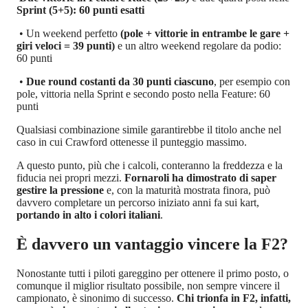
Sprint (5+5): 60 punti esatti
• Un weekend perfetto
(pole + vittorie in entrambe le gare +
giri veloci = 39 punti)
e un altro weekend regolare da podio:
60 punti
•
Due round costanti da 30 punti ciascuno
, per esempio con
pole, vittoria nella Sprint e secondo posto nella Feature: 60
punti
Qualsiasi combinazione simile garantirebbe il titolo anche nel
caso in cui Crawford ottenesse il punteggio massimo.
A questo punto, più che i calcoli, conteranno la freddezza e la
fiducia nei propri mezzi.
Fornaroli ha dimostrato di saper
gestire la pressione
e, con la maturità mostrata finora, può
davvero completare un percorso iniziato anni fa sui kart,
portando in alto i colori italiani
.
È davvero un vantaggio vincere la F2?
Nonostante tutti i piloti gareggino per ottenere il primo posto, o
comunque il miglior risultato possibile, non sempre vincere il
campionato, è sinonimo di successo.
Chi trionfa in F2, infatti,