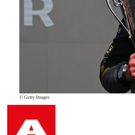
©
Getty Images