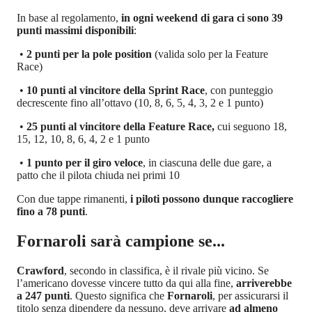
In base al regolamento,
in ogni weekend di gara ci sono 39
punti massimi disponibili
:
•
2 punti per la pole position
(valida solo per la Feature
Race)
•
10 punti al vincitore della Sprint Race
, con punteggio
decrescente fino all’ottavo (10, 8, 6, 5, 4, 3, 2 e 1 punto)
•
25 punti al vincitore della Feature Race,
cui seguono 18,
15, 12, 10, 8, 6, 4, 2 e 1 punto
•
1 punto per il giro veloce
, in ciascuna delle due gare, a
patto che il pilota chiuda nei primi 10
Con due tappe rimanenti,
i piloti possono dunque raccogliere
fino a 78 punti
.
Fornaroli sarà campione se...
Crawford
, secondo in classifica, è il rivale più vicino. Se
l’americano dovesse vincere tutto da qui alla fine,
arriverebbe
a 247 punti
. Questo significa che
Fornaroli
, per assicurarsi il
titolo senza dipendere da nessuno, deve arrivare
ad almeno