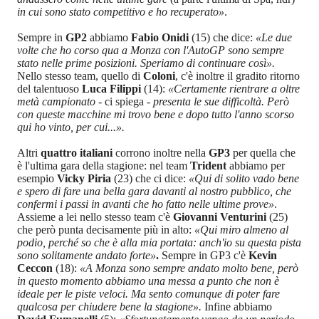
in cui sono stato competitivo e ho recuperato»
.
Sempre in
GP2
abbiamo
Fabio Onidi
(15) che dice:
«Le due
volte che ho corso qua a Monza con l'AutoGP sono sempre
stato nelle prime posizioni. Speriamo di continuare così».
Nello stesso team, quello di
Coloni
, c'è inoltre il gradito ritorno
del talentuoso
Luca Filippi
(14):
«Certamente rientrare a oltre
metà campionato
- ci spiega -
presenta le sue difficoltà. Però
con queste macchine mi trovo bene e dopo tutto l'anno scorso
qui ho vinto, per cui...».
Altri
quattro italiani
corrono inoltre nella
GP3
per quella che
è l'ultima gara della stagione: nel team
Trident
abbiamo per
esempio
Vicky Piria
(23) che ci dice:
«Qui di solito vado bene
e spero di fare una bella gara davanti al nostro pubblico, che
confermi i passi in avanti che ho fatto nelle ultime prove»
.
Assieme a lei nello stesso team c'è
Giovanni Venturini
(25)
che però punta decisamente più in alto:
«Qui miro almeno al
podio, perché so che è alla mia portata: anch'io su questa pista
sono solitamente andato forte»
.
Sempre in GP3 c'è
Kevin
Ceccon
(18):
«A Monza sono sempre andato molto bene, però
in questo momento abbiamo una messa a punto che non è
ideale per le piste veloci. Ma sento comunque di poter fare
qualcosa per chiudere bene la stagione».
Infine abbiamo