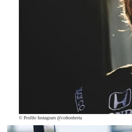
©
Profilo Instagram @coltonherta