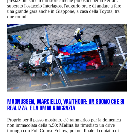
prestazioni sui circuiti storicamente più ostici per la Ferrari:
superato l'ostacolo Interlagos, l'augurio ora è di andare a fare
una grande gara anche in Giappone, a casa della Toyota, tra
due round.
MAGNUSSEN, MARCIELLO, VANTHOOR: UN SOGNO CHE SI
REALIZZA. E LA BMW RINGRAZIA
Proprio per il passo mostrato, c'è rammarico per la domenica
non immacolata della n.50:
Molina
ha rimediato un drive
through con Full Course Yellow, poi nel finale il contatto di