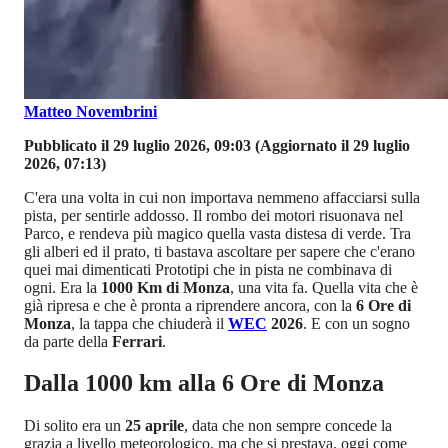
Matteo Novembrini
Pubblicato il 29 luglio 2026, 09:03
(Aggiornato il 29 luglio
2026, 07:13)
C'era una volta in cui non importava nemmeno affacciarsi sulla
pista, per sentirle addosso. Il rombo dei motori risuonava nel
Parco, e rendeva più magico quella vasta distesa di verde. Tra
gli alberi ed il prato, ti bastava ascoltare per sapere che c'erano
quei mai dimenticati Prototipi che in pista ne combinava di
ogni. Era la
1000 Km di Monza
, una vita fa. Quella vita che è
già ripresa e che è pronta a riprendere ancora, con la
6 Ore di
Monza
, la tappa che chiuderà il
WEC
2026
. E con un sogno
da parte della
Ferrari
.
Dalla 1000 km alla 6 Ore di Monza
Di solito era un
25 aprile
, data che non sempre concede la
grazia a livello meteorologico, ma che si prestava, oggi come