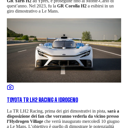
GR Yaris H2
ad Ypres, e proseguite fino al Monte-Carlo di
quest’anno. Nel 2023, fu la
GR Corolla H2
a esibirsi in un
giro dimostrativo a Le Mans.
TOYOTA TR LH2 RACING A IDROGENO
La TR LH2 Racing, prima dei giri dimostrativi in pista,
sarà a
disposizione dei fan che vorranno vederla da vicino presso
l’Hydrogen Village
che verrà inaugurato mercoledì 10 giugno
a Le Mans. L’obiettivo è quello di dimostrare le potenzialità