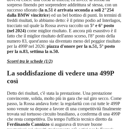
sorpreso finendo per sorprendere addirittura sé stessa, con un
successo sfiorato (
la n.51 è arrivata seconda a soli 2"254
dalla BMW vincitrice
) ed un bel bottino di punti. In termini di
freddi risultati, lo abbiamo detto: è il primo podio ad Interlagos,
tracciato sul quale la Rossa aveva raccolto un
5° e 6° posto
(nel 2024)
come miglior risultato. E ancora più esaustivo è il
fatto che il miglior risultato dell'anno scorso, l'8° posto della
numero 83, quest'anno sia diventato meno del peggior risultato
per la 499P nel 2026:
piazza d'onore per la n.51, 5° posto
per la n.83, settima la n.50.
Scorri tra le schede (1/2)
La soddisfazione di vedere una 499P
così
Detto dei risultati, c'è stata la prestazione. Una prestazione
convincente, solida, molto più in gara che sul giro secco. Come
passo, la Rossa andava forte: la regolarità con cui tutte le 499P
sono venute su depone a favore di una competitività finalmente
trovata sul tortuoso circuito brasiliano, a conferma di una 499P
che resta competitiva. Da tempo l'ufficio tecnico diretto da
Ferdinando Cannizzo
si augurava di trovare buone