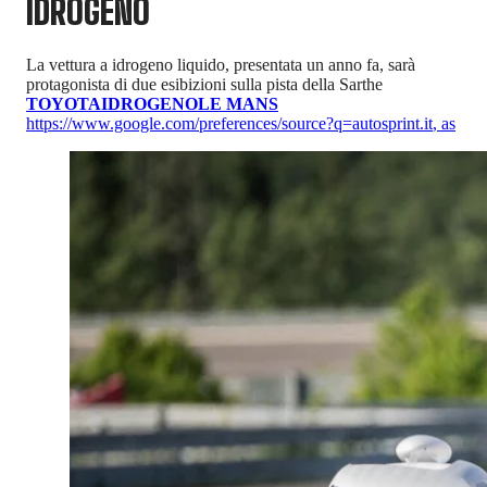
IDROGENO
La vettura a idrogeno liquido, presentata un anno fa, sarà
protagonista di due esibizioni sulla pista della Sarthe
TOYOTA
IDROGENO
LE MANS
https://www.google.com/preferences/source?q=autosprint.it
,
as