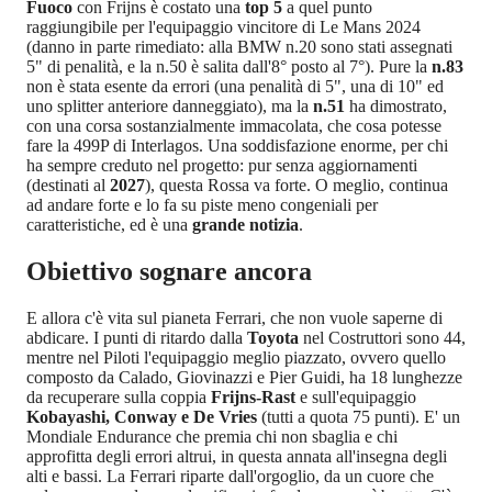
Fuoco
con Frijns è costato una
top 5
a quel punto
raggiungibile per l'equipaggio vincitore di Le Mans 2024
(danno in parte rimediato: alla BMW n.20 sono stati assegnati
5" di penalità, e la n.50 è salita dall'8° posto al 7°). Pure la
n.83
non è stata esente da errori (una penalità di 5", una di 10" ed
uno splitter anteriore danneggiato), ma la
n.51
ha dimostrato,
con una corsa sostanzialmente immacolata, che cosa potesse
fare la 499P di Interlagos. Una soddisfazione enorme, per chi
ha sempre creduto nel progetto: pur senza aggiornamenti
(destinati al
2027
), questa Rossa va forte. O meglio, continua
ad andare forte e lo fa su piste meno congeniali per
caratteristiche, ed è una
grande notizia
.
Obiettivo sognare ancora
E allora c'è vita sul pianeta Ferrari, che non vuole saperne di
abdicare. I punti di ritardo dalla
Toyota
nel Costruttori sono 44,
mentre nel Piloti l'equipaggio meglio piazzato, ovvero quello
composto da Calado, Giovinazzi e Pier Guidi, ha 18 lunghezze
da recuperare sulla coppia
Frijns-Rast
e sull'equipaggio
Kobayashi, Conway e De Vries
(tutti a quota 75 punti). E' un
Mondiale Endurance che premia chi non sbaglia e chi
approfitta degli errori altrui, in questa annata all'insegna degli
alti e bassi. La Ferrari riparte dall'orgoglio, da un cuore che