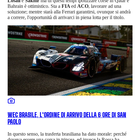
Losail
e
Sakhir
ma di questi tempi ipotizzare corse in Qatar e
Bahrain è ottimistico. Sta a
FIA
ed
ACO
, lavorare ad una
soluzione; mentre starà alla Ferrari garantirsi, ovunque si andrà
a correre, l'opportunità di arrivarci in piena lotta per il titolo.
WEC BRASILE, L'ORDINE DI ARRIVO DELLA 6 ORE DI SAN
PAOLO
In questo senso, la trasferta brasiliana ha dato morale: perché
doveva essere una corsa in trincea, ed invece la Rossa ha