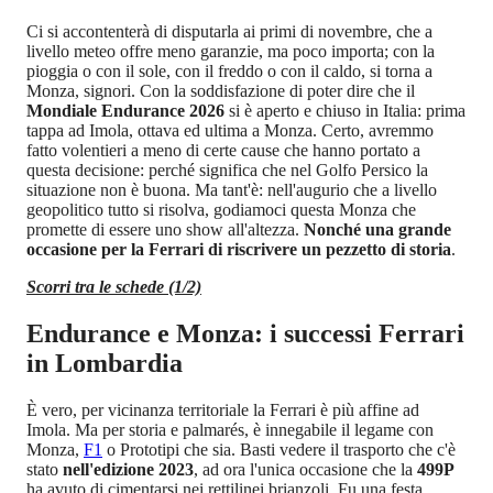
Ci si accontenterà di disputarla ai primi di novembre, che a
livello meteo offre meno garanzie, ma poco importa; con la
pioggia o con il sole, con il freddo o con il caldo, si torna a
Monza, signori. Con la soddisfazione di poter dire che il
Mondiale Endurance 2026
si è aperto e chiuso in Italia: prima
tappa ad Imola, ottava ed ultima a Monza. Certo, avremmo
fatto volentieri a meno di certe cause che hanno portato a
questa decisione: perché significa che nel Golfo Persico la
situazione non è buona. Ma tant'è: nell'augurio che a livello
geopolitico tutto si risolva, godiamoci questa Monza che
promette di essere uno show all'altezza.
Nonché una grande
occasione per la Ferrari di riscrivere un pezzetto di storia
.
Scorri tra le schede (1/2)
Endurance e Monza: i successi Ferrari
in Lombardia
È vero, per vicinanza territoriale la Ferrari è più affine ad
Imola. Ma per storia e palmarés, è innegabile il legame con
Monza,
F1
o Prototipi che sia. Basti vedere il trasporto che c'è
stato
nell'edizione 2023
, ad ora l'unica occasione che la
499P
ha avuto di cimentarsi nei rettilinei brianzoli. Fu una festa,