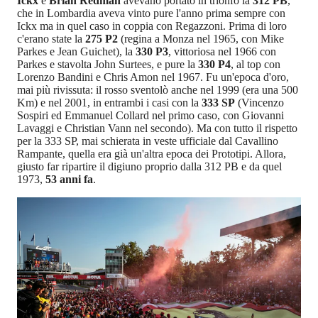
Ickx
e
Brian Redman
avevano portato in trionfo la
312 PB
,
che in Lombardia aveva vinto pure l'anno prima sempre con
Ickx ma in quel caso in coppia con Regazzoni. Prima di loro
c'erano state la
275 P2
(regina a Monza nel 1965, con Mike
Parkes e Jean Guichet), la
330 P3
, vittoriosa nel 1966 con
Parkes e stavolta John Surtees, e pure la
330 P4
, al top con
Lorenzo Bandini e Chris Amon nel 1967. Fu un'epoca d'oro,
mai più rivissuta: il rosso sventolò anche nel 1999 (era una 500
Km) e nel 2001, in entrambi i casi con la
333 SP
(Vincenzo
Sospiri ed Emmanuel Collard nel primo caso, con Giovanni
Lavaggi e Christian Vann nel secondo). Ma con tutto il rispetto
per la 333 SP, mai schierata in veste ufficiale dal Cavallino
Rampante, quella era già un'altra epoca dei Prototipi. Allora,
giusto far ripartire il digiuno proprio dalla 312 PB e da quel
1973,
53 anni fa
.