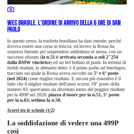
WEC BRASILE, L'ORDINE DI ARRIVO DELLA 6 ORE DI SAN
PAOLO
In questo senso, la trasferta brasiliana ha dato morale: perché
doveva essere una corsa in trincea, ed invece la Rossa ha
sorpreso finendo per sorprendere addirittura sé stessa, con un
successo sfiorato (
la n.51 è arrivata seconda a soli 2"254
dalla BMW vincitrice
) ed un bel bottino di punti. In termini di
freddi risultati, lo abbiamo detto: è il primo podio ad Interlagos,
tracciato sul quale la Rossa aveva raccolto un
5° e 6° posto
(nel 2024)
come miglior risultato. E ancora più esaustivo è il
fatto che il miglior risultato dell'anno scorso, l'8° posto della
numero 83, quest'anno sia diventato meno del peggior risultato
per la 499P nel 2026:
piazza d'onore per la n.51, 5° posto
per la n.83, settima la n.50.
Scorri tra le schede (1/2)
La soddisfazione di vedere una 499P
così