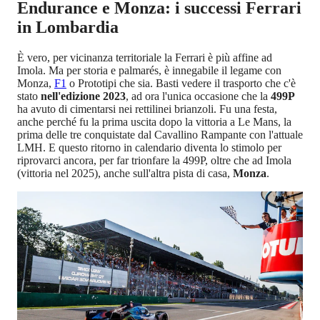
Endurance e Monza: i successi Ferrari
in Lombardia
È vero, per vicinanza territoriale la Ferrari è più affine ad
Imola. Ma per storia e palmarés, è innegabile il legame con
Monza,
F1
o Prototipi che sia. Basti vedere il trasporto che c'è
stato
nell'edizione 2023
, ad ora l'unica occasione che la
499P
ha avuto di cimentarsi nei rettilinei brianzoli. Fu una festa,
anche perché fu la prima uscita dopo la vittoria a Le Mans, la
prima delle tre conquistate dal Cavallino Rampante con l'attuale
LMH. E questo ritorno in calendario diventa lo stimolo per
riprovarci ancora, per far trionfare la 499P, oltre che ad Imola
(vittoria nel 2025), anche sull'altra pista di casa,
Monza
.