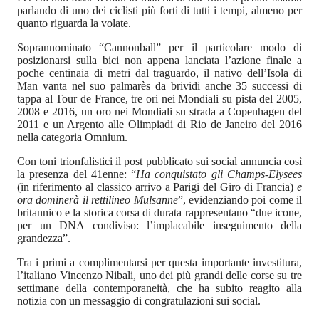
parlando di uno dei ciclisti più forti di tutti i tempi, almeno per
quanto riguarda la volate.
Soprannominato “Cannonball” per il particolare modo di
posizionarsi sulla bici non appena lanciata l’azione finale a
poche centinaia di metri dal traguardo, il nativo dell’Isola di
Man vanta nel suo palmarès da brividi anche 35 successi di
tappa al Tour de France, tre ori nei Mondiali su pista del 2005,
2008 e 2016, un oro nei Mondiali su strada a Copenhagen del
2011 e un Argento alle Olimpiadi di Rio de Janeiro del 2016
nella categoria Omnium.
Con toni trionfalistici il post pubblicato sui social annuncia così
la presenza del 41enne: “
Ha conquistato gli Champs-Elysees
(in riferimento al classico arrivo a Parigi del Giro di Francia)
e
ora dominerà il rettilineo Mulsanne
”, evidenziando poi come il
britannico e la storica corsa di durata rappresentano “due icone,
per un DNA condiviso: l’implacabile inseguimento della
grandezza”.
Tra i primi a complimentarsi per questa importante investitura,
l’italiano Vincenzo Nibali, uno dei più grandi delle corse su tre
settimane della contemporaneità, che ha subito reagito alla
notizia con un messaggio di congratulazioni sui social.