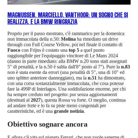
MAGNUSSEN, MARCIELLO, VANTHOOR: UN SOGNO CHE SI
REALIZZA. E LA BMW RINGRAZIA
Proprio per il passo mostrato, c'è rammarico per la domenica
non immacolata della n.50:
Molina
ha rimediato un drive
through con Full Course Yellow, poi nel finale il contatto di
Fuoco
con Frijns è costato una
top 5
a quel punto
raggiungibile per l'equipaggio vincitore di Le Mans 2024
(danno in parte rimediato: alla BMW n.20 sono stati assegnati
5" di penalità, e la n.50 è salita dall'8° posto al 7°). Pure la
n.83
non è stata esente da errori (una penalità di 5", una di 10" ed
uno splitter anteriore danneggiato), ma la
n.51
ha dimostrato,
con una corsa sostanzialmente immacolata, che cosa potesse
fare la 499P di Interlagos. Una soddisfazione enorme, per chi
ha sempre creduto nel progetto: pur senza aggiornamenti
(destinati al
2027
), questa Rossa va forte. O meglio, continua
ad andare forte e lo fa su piste meno congeniali per
caratteristiche, ed è una
grande notizia
.
Obiettivo sognare ancora
E allora c'è vita sul pianeta Ferrari, che non vuole saperne di