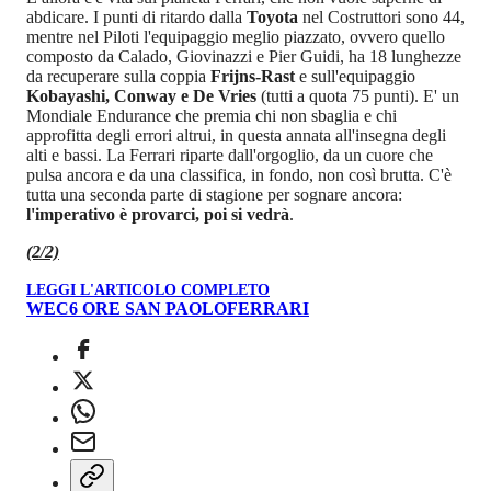
abdicare. I punti di ritardo dalla
Toyota
nel Costruttori sono 44,
mentre nel Piloti l'equipaggio meglio piazzato, ovvero quello
composto da Calado, Giovinazzi e Pier Guidi, ha 18 lunghezze
da recuperare sulla coppia
Frijns-Rast
e sull'equipaggio
Kobayashi, Conway e De Vries
(tutti a quota 75 punti). E' un
Mondiale Endurance che premia chi non sbaglia e chi
approfitta degli errori altrui, in questa annata all'insegna degli
alti e bassi. La Ferrari riparte dall'orgoglio, da un cuore che
pulsa ancora e da una classifica, in fondo, non così brutta. C'è
tutta una seconda parte di stagione per sognare ancora:
l'imperativo è provarci, poi si vedrà
.
(2/2)
LEGGI L'ARTICOLO COMPLETO
WEC
6 ORE SAN PAOLO
FERRARI