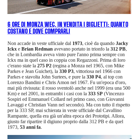
6 ORE DI MONZA WEC, IN VENDITA I BIGLIETTI: QUANTO
COSTANO E DOVE COMPRARLI
Non accade in veste ufficiale dal
1973
, cioè da quando
Jacky
Ickx
e
Brian Redman
avevano portato in trionfo la
312 PB
,
che in Lombardia aveva vinto pure l'anno prima sempre con
Ickx ma in quel caso in coppia con Regazzoni. Prima di loro
c'erano state la
275 P2
(regina a Monza nel 1965, con Mike
Parkes e Jean Guichet), la
330 P3
, vittoriosa nel 1966 con
Parkes e stavolta John Surtees, e pure la
330 P4
, al top con
Lorenzo Bandini e Chris Amon nel 1967. Fu un'epoca d'oro,
mai più rivissuta: il rosso sventolò anche nel 1999 (era una 500
Km) e nel 2001, in entrambi i casi con la
333 SP
(Vincenzo
Sospiri ed Emmanuel Collard nel primo caso, con Giovanni
Lavaggi e Christian Vann nel secondo). Ma con tutto il rispetto
per la 333 SP, mai schierata in veste ufficiale dal Cavallino
Rampante, quella era già un'altra epoca dei Prototipi. Allora,
giusto far ripartire il digiuno proprio dalla 312 PB e da quel
1973,
53 anni fa
.