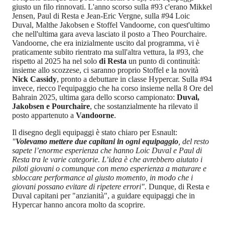
giusto un filo rinnovati. L'anno scorso sulla #93 c'erano Mikkel
Jensen, Paul di Resta e Jean-Eric Vergne, sulla #94 Loic
Duval, Malthe Jakobsen e Stoffel Vandoorne, con quest'ultimo
che nell'ultima gara aveva lasciato il posto a Theo Pourchaire.
Vandoorne, che era inizialmente uscito dal programma, vi è
praticamente subito rientrato ma sull'altra vettura, la #93, che
rispetto al 2025 ha nel solo
di Resta
un punto di continuità:
insieme allo scozzese, ci saranno proprio Stoffel e la novità
Nick Cassidy
, pronto a debuttare in classe Hypercar. Sulla #94
invece, riecco l'equipaggio che ha corso insieme nella 8 Ore del
Bahrain 2025, ultima gara dello scorso campionato:
Duval,
Jakobsen e Pourchaire
, che sostanzialmente ha rilevato il
posto appartenuto a
Vandoorne
.
Il disegno degli equipaggi è stato chiaro per Esnault:
"
Volevamo mettere due capitani in ogni equipaggio
, del resto
sapete l’enorme esperienza che hanno Loic Duval e Paul di
Resta tra le varie categorie. L’idea è che avrebbero aiutato i
piloti giovani o comunque con meno esperienza a maturare e
sbloccare performance al giusto momento, in modo che i
giovani possano evitare di ripetere errori".
Dunque, di Resta e
Duval capitani per "anzianità", a guidare equipaggi che in
Hypercar hanno ancora molto da scoprire.