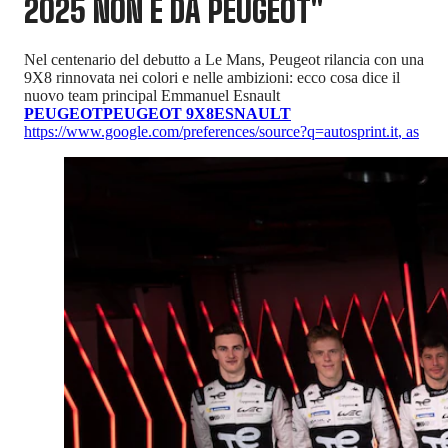
2025 NON È DA PEUGEOT"
Nel centenario del debutto a Le Mans, Peugeot rilancia con una
9X8 rinnovata nei colori e nelle ambizioni: ecco cosa dice il
nuovo team principal Emmanuel Esnault
PEUGEOT
PEUGEOT 9X8
ESNAULT
https://www.google.com/preferences/source?q=autosprint.it
,
as