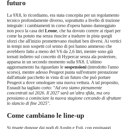
futuro
La 9X8, lo ricordiamo, era stata concepita per un regolamento
tecnico profondamente diverso, soprattutto a livello di trazione
integrale: i cambiamenti in corso d'opera hanno danneggiato
non poco la casa del
Leone
, che ha dovuto correre ai ripari per
come ha potuto ma senza riuscire a tradurre in pista quegli
sforzi che all'inizio promettevano risultati ben diversi. Ai vertici
in tempi non sospetti col senno di poi hanno ammesso che
avrebbero fatto a meno del V6 da 2,6 litri, mentre sono già
tornati indietro sul concetto di Hypercar senza ala posteriore,
apparsa in un secondo momento sulla 9X8. L'ultimo
aggiornamento ha riguardato le
sospensioni
(introdotto l'anno
scorso), mentre adesso Peugeot punta sull'estrarre prestazione
dall'attuale pacchetto in vista di un futuro che può portare
Peugeot a dove omologare una nuova vettura. A tal proposito,
Esnault ha tagliato corto:
"Ad ora siamo pienamente
concentrati sul 2026. Il 2027 sarà un’altra sfida, ma ora
pensiamo a cominciare la nuova stagione cercando di sfruttare
lo slancio di fine 2025".
Come cambiano le line-up
Si riparte dunque dai podi di Austin e Fuji, con equipaggi