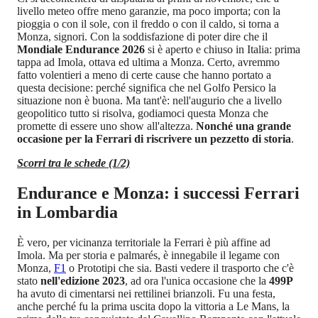
livello meteo offre meno garanzie, ma poco importa; con la
pioggia o con il sole, con il freddo o con il caldo, si torna a
Monza, signori. Con la soddisfazione di poter dire che il
Mondiale Endurance 2026
si è aperto e chiuso in Italia: prima
tappa ad Imola, ottava ed ultima a Monza. Certo, avremmo
fatto volentieri a meno di certe cause che hanno portato a
questa decisione: perché significa che nel Golfo Persico la
situazione non è buona. Ma tant'è: nell'augurio che a livello
geopolitico tutto si risolva, godiamoci questa Monza che
promette di essere uno show all'altezza.
Nonché una grande
occasione per la Ferrari di riscrivere un pezzetto di storia
.
Scorri tra le schede (1/2)
Endurance e Monza: i successi Ferrari
in Lombardia
È vero, per vicinanza territoriale la Ferrari è più affine ad
Imola. Ma per storia e palmarés, è innegabile il legame con
Monza,
F1
o Prototipi che sia. Basti vedere il trasporto che c'è
stato
nell'edizione 2023
, ad ora l'unica occasione che la
499P
ha avuto di cimentarsi nei rettilinei brianzoli. Fu una festa,
anche perché fu la prima uscita dopo la vittoria a Le Mans, la