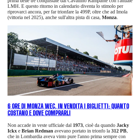
prima delle tre conquistate dal Cavallino Rampante con l'attuale
LMH. E questo ritorno in calendario diventa lo stimolo per
riprovarci ancora, per far trionfare la 499P, oltre che ad Imola
(vittoria nel 2025), anche sull'altra pista di casa,
Monza
.
6 ORE DI MONZA WEC, IN VENDITA I BIGLIETTI: QUANTO
COSTANO E DOVE COMPRARLI
Non accade in veste ufficiale dal
1973
, cioè da quando
Jacky
Ickx
e
Brian Redman
avevano portato in trionfo la
312 PB
,
che in Lombardia aveva vinto pure l'anno prima sempre con