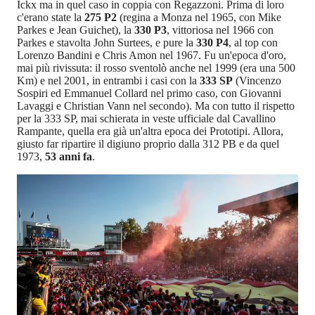
Ickx ma in quel caso in coppia con Regazzoni. Prima di loro
c'erano state la
275 P2
(regina a Monza nel 1965, con Mike
Parkes e Jean Guichet), la
330 P3
, vittoriosa nel 1966 con
Parkes e stavolta John Surtees, e pure la
330 P4
, al top con
Lorenzo Bandini e Chris Amon nel 1967. Fu un'epoca d'oro,
mai più rivissuta: il rosso sventolò anche nel 1999 (era una 500
Km) e nel 2001, in entrambi i casi con la
333 SP
(Vincenzo
Sospiri ed Emmanuel Collard nel primo caso, con Giovanni
Lavaggi e Christian Vann nel secondo). Ma con tutto il rispetto
per la 333 SP, mai schierata in veste ufficiale dal Cavallino
Rampante, quella era già un'altra epoca dei Prototipi. Allora,
giusto far ripartire il digiuno proprio dalla 312 PB e da quel
1973,
53 anni fa
.