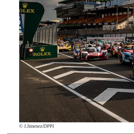
©
J.Jimenez/DPPI