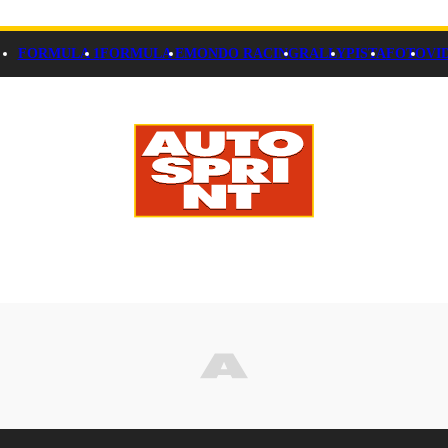
FORMULA 1
FORMULA E
MONDO RACING
RALLY
PISTA
FOTO
VI