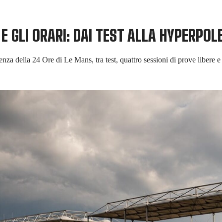
E GLI ORARI: DAI TEST ALLA HYPERPOL
za della 24 Ore di Le Mans, tra test, quattro sessioni di prove libere e i