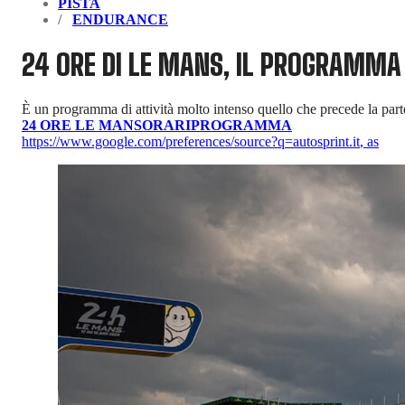
PISTA
ENDURANCE
24 ORE DI LE MANS, IL PROGRAMMA 
È un programma di attività molto intenso quello che precede la parten
24 ORE LE MANS
ORARI
PROGRAMMA
https://www.google.com/preferences/source?q=autosprint.it
,
as