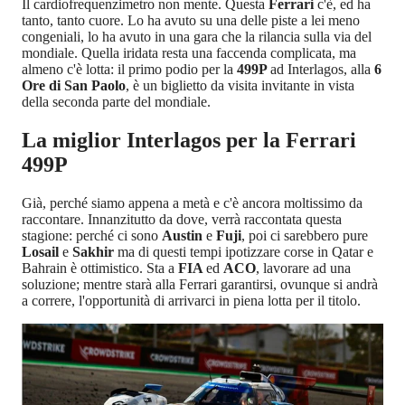
Il cardiofrequenzimetro non mente. Questa
Ferrari
c'è, ed ha
tanto, tanto cuore. Lo ha avuto su una delle piste a lei meno
congeniali, lo ha avuto in una gara che la rilancia sulla via del
mondiale. Quella iridata resta una faccenda complicata, ma
almeno c'è lotta: il primo podio per la
499P
ad Interlagos, alla
6
Ore di San Paolo
, è un biglietto da visita invitante in vista
della seconda parte del mondiale.
La miglior Interlagos per la Ferrari
499P
Già, perché siamo appena a metà e c'è ancora moltissimo da
raccontare. Innanzitutto da dove, verrà raccontata questa
stagione: perché ci sono
Austin
e
Fuji
, poi ci sarebbero pure
Losail
e
Sakhir
ma di questi tempi ipotizzare corse in Qatar e
Bahrain è ottimistico. Sta a
FIA
ed
ACO
, lavorare ad una
soluzione; mentre starà alla Ferrari garantirsi, ovunque si andrà
a correre, l'opportunità di arrivarci in piena lotta per il titolo.