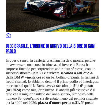
WEC BRASILE, L'ORDINE DI ARRIVO DELLA 6 ORE DI SAN
PAOLO
In questo senso, la trasferta brasiliana ha dato morale: perché
doveva essere una corsa in trincea, ed invece la Rossa ha
sorpreso finendo per sorprendere addirittura sé stessa, con un
successo sfiorato (
la n.51 è arrivata seconda a soli 2"254
dalla BMW vincitrice
) ed un bel bottino di punti. In termini di
freddi risultati, lo abbiamo detto: è il primo podio ad Interlagos,
tracciato sul quale la Rossa aveva raccolto un
5° e 6° posto
(nel 2024)
come miglior risultato. E ancora più esaustivo è il
fatto che il miglior risultato dell'anno scorso, l'8° posto della
numero 83, quest'anno sia diventato meno del peggior risultato
per la 499P nel 2026:
piazza d'onore per la n.51, 5° posto