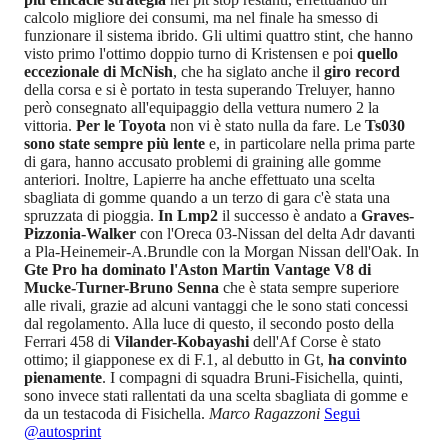
calcolo migliore dei consumi, ma nel finale ha smesso di
funzionare il sistema ibrido. Gli ultimi quattro stint, che hanno
visto primo l'ottimo doppio turno di Kristensen e poi
quello
eccezionale di McNish
, che ha siglato anche il
giro record
della corsa e si è portato in testa superando Treluyer, hanno
però consegnato all'equipaggio della vettura numero 2 la
vittoria.
Per le Toyota
non vi è stato nulla da fare. Le
Ts030
sono state sempre più lente
e, in particolare nella prima parte
di gara, hanno accusato problemi di graining alle gomme
anteriori. Inoltre, Lapierre ha anche effettuato una scelta
sbagliata di gomme quando a un terzo di gara c'è stata una
spruzzata di pioggia.
In Lmp2
il successo è andato a
Graves-
Pizzonia-Walker
con l'Oreca 03-Nissan del delta Adr davanti
a Pla-Heinemeir-A.Brundle con la Morgan Nissan dell'Oak. In
Gte Pro ha dominato l'Aston Martin Vantage V8 di
Mucke-Turner-Bruno Senna
che è stata sempre superiore
alle rivali, grazie ad alcuni vantaggi che le sono stati concessi
dal regolamento. Alla luce di questo, il secondo posto della
Ferrari 458 di
Vilander-Kobayashi
dell'Af Corse è stato
ottimo; il giapponese ex di F.1, al debutto in Gt,
ha convinto
pienamente
. I compagni di squadra Bruni-Fisichella, quinti,
sono invece stati rallentati da una scelta sbagliata di gomme e
da un testacoda di Fisichella.
Marco Ragazzoni
Segui
@autosprint