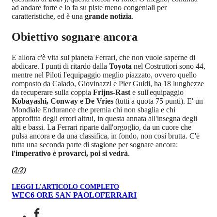
ad andare forte e lo fa su piste meno congeniali per
caratteristiche, ed è una
grande notizia
.
Obiettivo sognare ancora
E allora c'è vita sul pianeta Ferrari, che non vuole saperne di
abdicare. I punti di ritardo dalla
Toyota
nel Costruttori sono 44,
mentre nel Piloti l'equipaggio meglio piazzato, ovvero quello
composto da Calado, Giovinazzi e Pier Guidi, ha 18 lunghezze
da recuperare sulla coppia
Frijns-Rast
e sull'equipaggio
Kobayashi, Conway e De Vries
(tutti a quota 75 punti). E' un
Mondiale Endurance che premia chi non sbaglia e chi
approfitta degli errori altrui, in questa annata all'insegna degli
alti e bassi. La Ferrari riparte dall'orgoglio, da un cuore che
pulsa ancora e da una classifica, in fondo, non così brutta. C'è
tutta una seconda parte di stagione per sognare ancora:
l'imperativo è provarci, poi si vedrà
.
(2/2)
LEGGI L'ARTICOLO COMPLETO
WEC
6 ORE SAN PAOLO
FERRARI