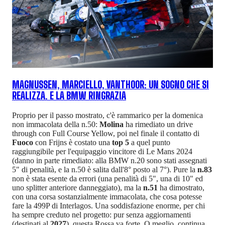
MAGNUSSEN, MARCIELLO, VANTHOOR: UN SOGNO CHE SI
REALIZZA. E LA BMW RINGRAZIA
Proprio per il passo mostrato, c'è rammarico per la domenica
non immacolata della n.50:
Molina
ha rimediato un drive
through con Full Course Yellow, poi nel finale il contatto di
Fuoco
con Frijns è costato una
top 5
a quel punto
raggiungibile per l'equipaggio vincitore di Le Mans 2024
(danno in parte rimediato: alla BMW n.20 sono stati assegnati
5" di penalità, e la n.50 è salita dall'8° posto al 7°). Pure la
n.83
non è stata esente da errori (una penalità di 5", una di 10" ed
uno splitter anteriore danneggiato), ma la
n.51
ha dimostrato,
con una corsa sostanzialmente immacolata, che cosa potesse
fare la 499P di Interlagos. Una soddisfazione enorme, per chi
ha sempre creduto nel progetto: pur senza aggiornamenti
(destinati al
2027
), questa Rossa va forte. O meglio, continua