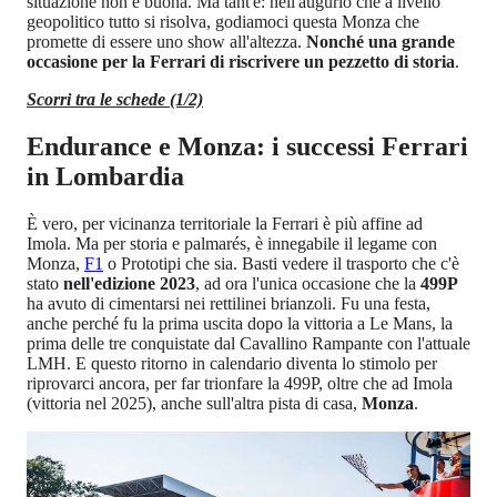
situazione non è buona. Ma tant'è: nell'augurio che a livello
geopolitico tutto si risolva, godiamoci questa Monza che
promette di essere uno show all'altezza.
Nonché una grande
occasione per la Ferrari di riscrivere un pezzetto di storia
.
Scorri tra le schede (1/2)
Endurance e Monza: i successi Ferrari
in Lombardia
È vero, per vicinanza territoriale la Ferrari è più affine ad
Imola. Ma per storia e palmarés, è innegabile il legame con
Monza,
F1
o Prototipi che sia. Basti vedere il trasporto che c'è
stato
nell'edizione 2023
, ad ora l'unica occasione che la
499P
ha avuto di cimentarsi nei rettilinei brianzoli. Fu una festa,
anche perché fu la prima uscita dopo la vittoria a Le Mans, la
prima delle tre conquistate dal Cavallino Rampante con l'attuale
LMH. E questo ritorno in calendario diventa lo stimolo per
riprovarci ancora, per far trionfare la 499P, oltre che ad Imola
(vittoria nel 2025), anche sull'altra pista di casa,
Monza
.