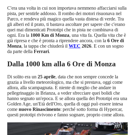
C'era una volta in cui non importava nemmeno affacciarsi sulla
pista, per sentirle addosso. Il rombo dei motori risuonava nel
Parco, e rendeva più magico quella vasta distesa di verde. Tra
gli alberi ed il prato, ti bastava ascoltare per sapere che c'erano
quei mai dimenticati Prototipi che in pista ne combinava di
ogni. Era la
1000 Km di Monza
, una vita fa. Quella vita che è
già ripresa e che è pronta a riprendere ancora, con la
6 Ore di
Monza
, la tappa che chiuderà il
WEC
2026
. E con un sogno
da parte della
Ferrari
.
Dalla 1000 km alla 6 Ore di Monza
Di solito era un
25 aprile
, data che non sempre concede la
grazia a livello meteorologico, ma che si prestava, oggi come
allora, alla scampagnata. E niente di meglio che andare in
pellegrinaggio in Brianza, a veder sfrecciare quei bolidi che
hanno segnato un'epoca. E se allora quella dei Prototipi era una
Golden Age, un'Età dell'Oro, quella di oggi può essere intesa
come
nuovo Rinascimento
: perché sotto forma di Hypercar,
questi prototipi rivivono e fanno sognare, proprio come allora.