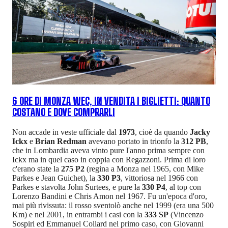
6 ORE DI MONZA WEC, IN VENDITA I BIGLIETTI: QUANTO
COSTANO E DOVE COMPRARLI
Non accade in veste ufficiale dal
1973
, cioè da quando
Jacky
Ickx
e
Brian Redman
avevano portato in trionfo la
312 PB
,
che in Lombardia aveva vinto pure l'anno prima sempre con
Ickx ma in quel caso in coppia con Regazzoni. Prima di loro
c'erano state la
275 P2
(regina a Monza nel 1965, con Mike
Parkes e Jean Guichet), la
330 P3
, vittoriosa nel 1966 con
Parkes e stavolta John Surtees, e pure la
330 P4
, al top con
Lorenzo Bandini e Chris Amon nel 1967. Fu un'epoca d'oro,
mai più rivissuta: il rosso sventolò anche nel 1999 (era una 500
Km) e nel 2001, in entrambi i casi con la
333 SP
(Vincenzo
Sospiri ed Emmanuel Collard nel primo caso, con Giovanni