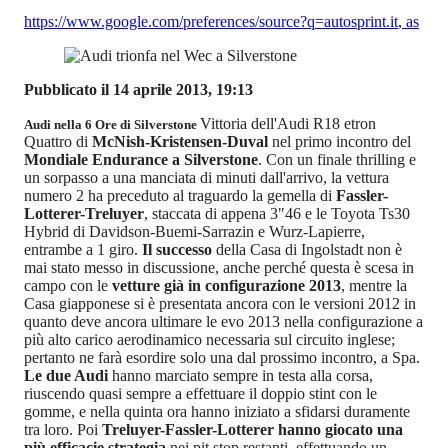
https://www.google.com/preferences/source?q=autosprint.it
,
as
Pubblicato il 14 aprile 2013, 19:13
Vittoria dell'Audi R18 etron
Audi nella 6 Ore di Silverstone
Quattro di
McNish-Kristensen-Duval
nel primo incontro del
Mondiale Endurance a Silverstone
. Con un finale thrilling e
un sorpasso a una manciata di minuti dall'arrivo, la vettura
numero 2 ha preceduto al traguardo la gemella di
Fassler-
Lotterer-Treluyer
, staccata di appena 3"46 e le Toyota Ts30
Hybrid di Davidson-Buemi-Sarrazin e Wurz-Lapierre,
entrambe a 1 giro.
Il successo
della Casa di Ingolstadt non è
mai stato messo in discussione, anche perché questa è scesa in
campo con le
vetture già in configurazione 2013
, mentre la
Casa giapponese si è presentata ancora con le versioni 2012 in
quanto deve ancora ultimare le evo 2013 nella configurazione a
più alto carico aerodinamico necessaria sul circuito inglese;
pertanto ne farà esordire solo una dal prossimo incontro, a Spa.
Le due Audi
hanno marciato sempre in testa alla corsa,
riuscendo quasi sempre a effettuare il doppio stint con le
gomme, e nella quinta ora hanno iniziato a sfidarsi duramente
tra loro. Poi
Treluyer-Fassler-Lotterer hanno giocato una
più efficacie strategia
nei pit stop restanti, effettuando un