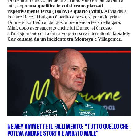
Domenica, i due contendenti al Titolo sono tornati davanti a
tutti, dopo
una qualifica in cui si erano piazzati
rispettivamente terzo (Tsolov) e quarto (Minì).
Al via della
Feature Race, il bulgaro è partito a razzo, superando prima
Dunne e poi León andandosi a prendere la testa della gara.
Minì, dopo aver superato anche lui Dunne, si è messo
all'inseguimento di León salvo poi essere interrotto dalla
Safety
Car causata da un incidente tra Montoya e Villagomez.
NEWEY AMMETTE IL FALLIMENTO: "TUTTO QUELLO CHE
POTEVA ANDARE STORTO È ANDATO MALE"