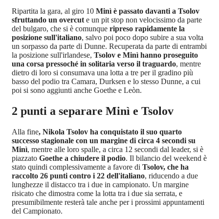
Ripartita la gara, al giro 10
Minì è passato davanti a Tsolov
sfruttando un overcut
e un pit stop non velocissimo da parte
del bulgaro, che si è comunque
ripreso rapidamente la
posizione sull'italiano
, salvo poi poco dopo subire a sua volta
un sorpasso da parte di Dunne. Recuperata da parte di entrambi
la posizione sull'irlandese,
Tsolov e Minì hanno proseguito
una corsa pressoché in solitaria verso il traguardo
, mentre
dietro di loro si consumava una lotta a tre per il gradino più
basso del podio tra Camara, Durksen e lo stesso Dunne, a cui
poi si sono aggiunti anche Goethe e Leòn.
2 punti a separare Minì e Tsolov
Alla fine
, Nikola Tsolov ha conquistato il suo quarto
successo stagionale con un margine di circa 4 secondi su
Minì
, mentre alle loro spalle, a circa 12 secondi dal leader, si è
piazzato
Goethe a chiudere il podio
. Il bilancio del weekend è
stato quindi complessivamente a favore di
Tsolov, che ha
raccolto 26 punti contro i 22 dell'italiano
, riducendo a due
lunghezze il distacco tra i due in campionato. Un margine
risicato che dimostra come la lotta tra i due sia serrata, e
presumibilmente resterà tale anche per i prossimi appuntamenti
del Campionato.