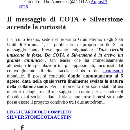
— Circuit of The Americas (@COTA)
August 3,
2026
Il messaggio di COTA e Silverstone
accende la curiosità
Il circuito texano, sede del prossimo Gran Premio degli Stati
Uniti di Formula 1, ha pubblicato sul proprio profilo X un
messaggio tanto breve quanto enigmatico: "
Due circuiti
uniscono le forze. Da COTA e Silverstone è in arrivo un
grande annuncio
". Un teaser che ha immediatamente
alimentato le speculazioni tra gli appassionati, incuriositi dal
coinvolgimento di due tracciati simbolo del
motorsport
mondiale. Il post si conclude
dando appuntamento al 5
agosto, data nella quale verrà finalmente svelata la natura
della collaborazione
. Per il momento non sono stati diffusi
ulteriori dettagli, ma il messaggio è bastato per accendere il
dibattito sui social e dare il via a numerose ipotesi su quale
possa essere il progetto condiviso tra i due autodromi.
LEGGI L'ARTICOLO COMPLETO
SILVERSTONE
COTA
AUSTIN