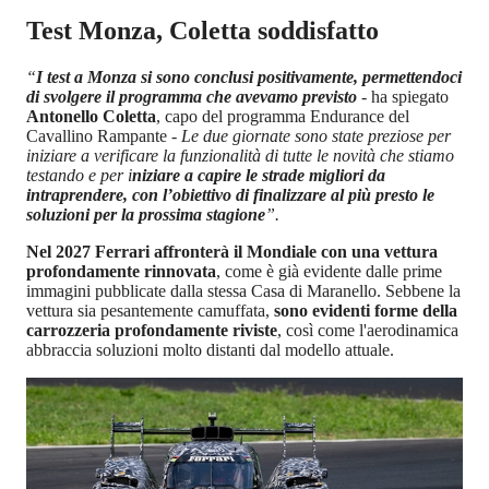
Test Monza, Coletta soddisfatto
“
I test a Monza si sono conclusi positivamente, permettendoci
di svolgere il programma che avevamo previsto
-
ha spiegato
Antonello Coletta
, capo del programma Endurance del
Cavallino Rampante
- Le due giornate sono state preziose per
iniziare a verificare la funzionalità di tutte le novità che stiamo
testando e per i
niziare a capire le strade migliori da
intraprendere, con l’obiettivo di finalizzare al più presto le
soluzioni per la prossima stagione
”.
Nel 2027 Ferrari affronterà il Mondiale con una vettura
profondamente rinnovata
, come è già evidente dalle prime
immagini pubblicate dalla stessa Casa di Maranello. Sebbene la
vettura sia pesantemente camuffata,
sono evidenti forme della
carrozzeria profondamente riviste
, così come l'aerodinamica
abbraccia soluzioni molto distanti dal modello attuale.