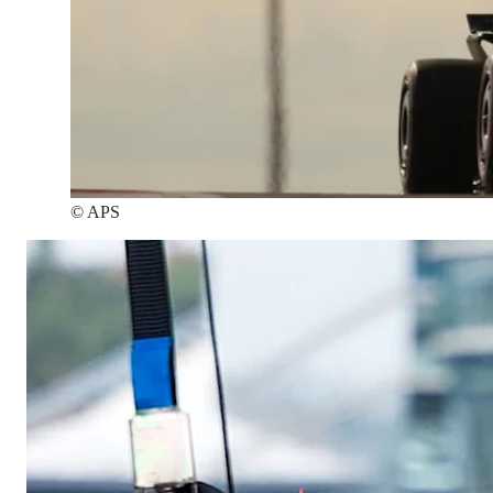
©
APS