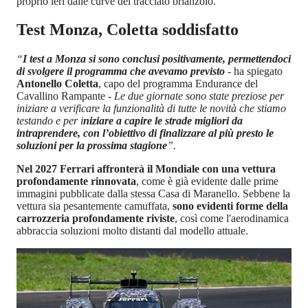
proprio ieri dalle curve del tracciato brianzolo.
Test Monza, Coletta soddisfatto
“
I test a Monza si sono conclusi positivamente, permettendoci
di svolgere il programma che avevamo previsto
-
ha spiegato
Antonello Coletta
, capo del programma Endurance del
Cavallino Rampante
- Le due giornate sono state preziose per
iniziare a verificare la funzionalità di tutte le novità che stiamo
testando e per i
niziare a capire le strade migliori da
intraprendere, con l’obiettivo di finalizzare al più presto le
soluzioni per la prossima stagione
”.
Nel 2027 Ferrari affronterà il Mondiale con una vettura
profondamente rinnovata
, come è già evidente dalle prime
immagini pubblicate dalla stessa Casa di Maranello. Sebbene la
vettura sia pesantemente camuffata,
sono evidenti forme della
carrozzeria profondamente riviste
, così come l'aerodinamica
abbraccia soluzioni molto distanti dal modello attuale.