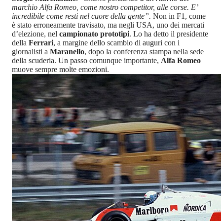
marchio Alfa Romeo, come nostro competitor, alle corse. E’
incredibile come resti nel cuore della gente”.
Non in F1, come
è stato erroneamente travisato, ma negli USA, uno dei mercati
d’elezione, nel
campionato prototipi
. Lo ha detto il presidente
della
Ferrari
, a margine dello scambio di auguri con i
giornalisti a
Maranello
, dopo la conferenza stampa nella sede
della scuderia. Un passo comunque importante,
Alfa Romeo
muove sempre molte emozioni.