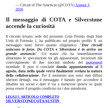
— Circuit of The Americas (@COTA)
August 3,
2026
Il messaggio di COTA e Silverstone
accende la curiosità
Il circuito texano, sede del prossimo Gran Premio degli Stati
Uniti di Formula 1, ha pubblicato sul proprio profilo X un
messaggio tanto breve quanto enigmatico: "
Due circuiti
uniscono le forze. Da COTA e Silverstone è in arrivo un
grande annuncio
". Un teaser che ha immediatamente
alimentato le speculazioni tra gli appassionati, incuriositi dal
coinvolgimento di due tracciati simbolo del
motorsport
mondiale. Il post si conclude
dando appuntamento al 5
agosto, data nella quale verrà finalmente svelata la natura
della collaborazione
. Per il momento non sono stati diffusi
ulteriori dettagli, ma il messaggio è bastato per accendere il
dibattito sui social e dare il via a numerose ipotesi su quale
possa essere il progetto condiviso tra i due autodromi.
LEGGI L'ARTICOLO COMPLETO
SILVERSTONE
COTA
AUSTIN