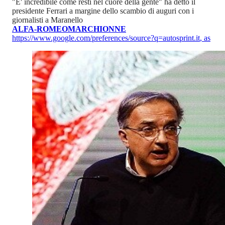
"E' incredibile come resti nel cuore della gente" ha detto il
presidente Ferrari a margine dello scambio di auguri con i
giornalisti a Maranello
ALFA-ROMEO
MARCHIONNE
https://www.google.com/preferences/source?q=autosprint.it
,
as