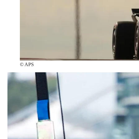
©
APS