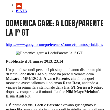
PISTA
DOMENICA GARE: A LOEB/PARENTE
LA 1ª GT
https://www.google.com/preferences/source?q=autosprint.it
,
as
Pubblicato il 31 marzo 2013, 23:14
Un paio di secondi persi nel pit-stop non hanno disturbato più
di tanto
Sebastien Loeb
quando ha preso il volante della
McLaren
MP4/12C da
Alvaro Parente
, che fino a quel
momento aveva tallonato il poleman
Rene Rast
, andando a
vincere la prima gara stagionale della
Fia GT Series a Nogaro
dopo aver superato a 8 minuti alla fine
Niki Mayr-Melnhof
e
la sua
Audi
R8.
Già prima del via,
Loeb e Parente
avevano guadagnato la
prima fila
, passando da terzi a secondi in griglia, per via di una