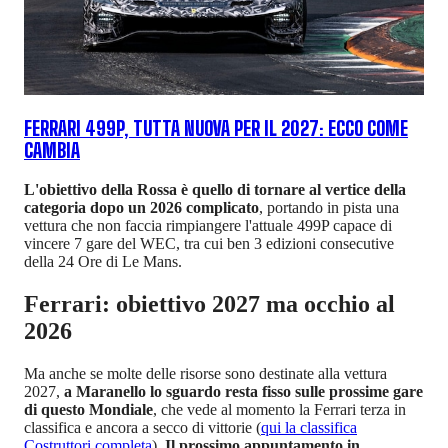
FERRARI 499P, TUTTA NUOVA PER IL 2027: ECCO COME
CAMBIA
L'obiettivo della Rossa è quello di tornare al vertice della
categoria dopo un 2026 complicato
, portando in pista una
vettura che non faccia rimpiangere l'attuale 499P capace di
vincere 7 gare del WEC, tra cui ben 3 edizioni consecutive
della 24 Ore di Le Mans.
Ferrari: obiettivo 2027 ma occhio al
2026
Ma anche se molte delle risorse sono destinate alla vettura
2027,
a Maranello lo sguardo resta fisso sulle prossime gare
di questo Mondiale
, che vede al momento la Ferrari terza in
classifica e ancora a secco di vittorie (
qui la classifica
Costruttori completa
).
Il prossimo appuntamento in