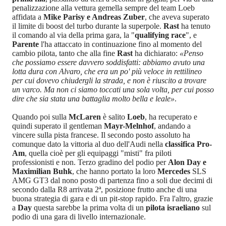
penalizzazione alla vettura gemella sempre del team Loeb
affidata a
Mike Parisy e Andreas Zuber
, che aveva superato
il limite di boost del turbo durante la superpole.
Rast
ha tenuto
il comando al via della prima gara, la "
qualifying race
", e
Parente
l'ha attaccato in continuazione fino al momento del
cambio pilota, tanto che alla fine
Rast
ha dichiarato:
«Penso
che possiamo essere davvero soddisfatti: abbiamo avuto una
lotta dura con Alvaro, che era un po' più veloce in rettilineo
per cui dovevo chiudergli la strada, e non è riuscito a trovare
un varco. Ma non ci siamo toccati una sola volta, per cui posso
dire che sia stata una battaglia molto bella e leale»
.
Quando poi sulla
McLaren
è salito
Loeb
, ha recuperato e
quindi superato il gentleman
Mayr-Melnhof
, andando a
vincere sulla pista francese. Il secondo posto assoluto ha
comunque dato la vittoria al duo dell'Audi nella
classifica Pro-
Am
, quella cioè per gli equipaggi "misti" fra piloti
professionisti e non. Terzo gradino del podio per
Alon Day e
Maximilian Buhk
, che hanno portato la loro
Mercedes
SLS
AMG GT3 dal nono posto di partenza fino a soli due decimi di
secondo dalla R8 arrivata 2ª, posizione frutto anche di una
buona strategia di gara e di un pit-stop rapido. Fra l'altro, grazie
a
Day
questa sarebbe la prima volta di un
pilota israeliano
sul
podio di una gara di livello internazionale.