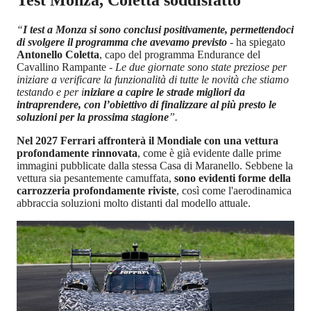
Test Monza, Coletta soddisfatto
“
I test a Monza si sono conclusi positivamente, permettendoci
di svolgere il programma che avevamo previsto
-
ha spiegato
Antonello Coletta
, capo del programma Endurance del
Cavallino Rampante
- Le due giornate sono state preziose per
iniziare a verificare la funzionalità di tutte le novità che stiamo
testando e per i
niziare a capire le strade migliori da
intraprendere, con l’obiettivo di finalizzare al più presto le
soluzioni per la prossima stagione
”.
Nel 2027 Ferrari affronterà il Mondiale con una vettura
profondamente rinnovata
, come è già evidente dalle prime
immagini pubblicate dalla stessa Casa di Maranello. Sebbene la
vettura sia pesantemente camuffata,
sono evidenti forme della
carrozzeria profondamente riviste
, così come l'aerodinamica
abbraccia soluzioni molto distanti dal modello attuale.