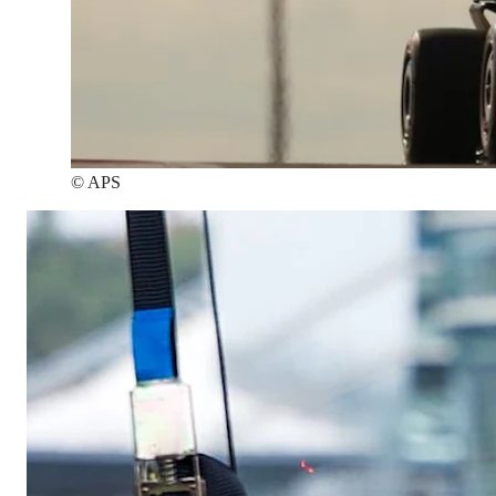
©
APS