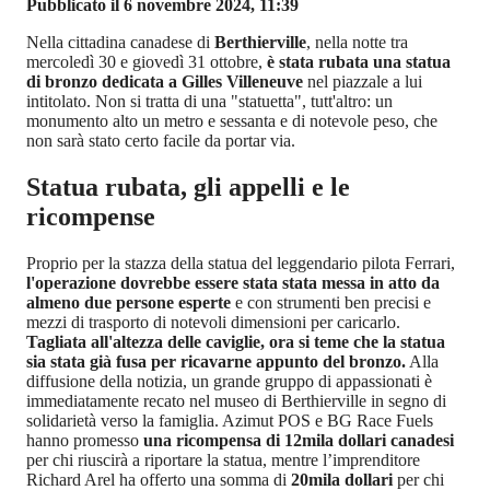
Pubblicato il 6 novembre 2024, 11:39
Nella cittadina canadese di
Berthierville
, nella notte tra
mercoledì 30 e giovedì 31 ottobre,
è stata rubata una statua
di bronzo dedicata a Gilles Villeneuve
nel piazzale a lui
intitolato. Non si tratta di una "statuetta", tutt'altro: un
monumento alto un metro e sessanta e di notevole peso, che
non sarà stato certo facile da portar via.
Statua rubata, gli appelli e le
ricompense
Proprio per la stazza della statua del leggendario pilota Ferrari,
l'operazione dovrebbe essere stata stata messa in atto da
almeno due persone esperte
e con strumenti ben precisi e
mezzi di trasporto di notevoli dimensioni per caricarlo.
Tagliata all'altezza delle caviglie, ora si teme che la statua
sia stata già fusa per ricavarne appunto del bronzo.
Alla
diffusione della notizia, un grande gruppo di appassionati è
immediatamente recato nel museo di Berthierville in segno di
solidarietà verso la famiglia. Azimut POS e BG Race Fuels
hanno promesso
una ricompensa di 12mila dollari canadesi
per chi riuscirà a riportare la statua, mentre l’imprenditore
Richard Arel ha offerto una somma di
20mila dollari
per chi