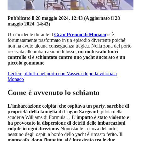
Pubblicato il 28 maggio 2024, 12:43
(Aggiornato il 28
maggio 2024, 14:43)
Un incidente durante il
Gran Premio di Monaco
si è
fortunatamente trasformato in un episodio divertente poiché
non ha avuto alcuna conseguenza tragica. Nella zona del porto
riservata alle imbarcazioni di lusso,
un motoscafo fuori
controllo si è schiantato contro uno yacht ancorato e un
piccolo gommone
.
Leclerc, il tuffo nel porto con Vasseur dopo la vittoria a
Monaco
Come è avvenuto lo schianto
L'imbarcazione colpita, che ospitava un party, sarebbe di
proprietà della famiglia di Logan Sargeant
, pilota della
scuderia Williams di Formula 1.
L'impatto è stato violento e
ha provocato la dispersione di detriti delle imbarcazioni
colpite in ogni direzione.
Nonostante la forza dell'urto,
nessuno degli ospiti a bordo dello yacht è rimasto ferito.
Il
motoscafo, dopo l'impatto, si è incastrato tra le due