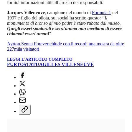
fornirà informazioni utili all’arresto dei responsabili.
Jacques Villeneuve
, campione del mondo di
Formula 1
nel
1997 e figlio del pilota, sui social ha scritto questo:
“Il
monumento di bronzo di mio padre è stato rubato dal museo.
Quegli esseri spudorati e senz’anima non meritano di essere
chiamati esseri umani
".
Ayrton Senna Forever chiude con il record: una mostra da oltre
227mila visitatori
LEGGI L'ARTICOLO COMPLETO
FURTO
STATUA
GILLES VILLENEUVE