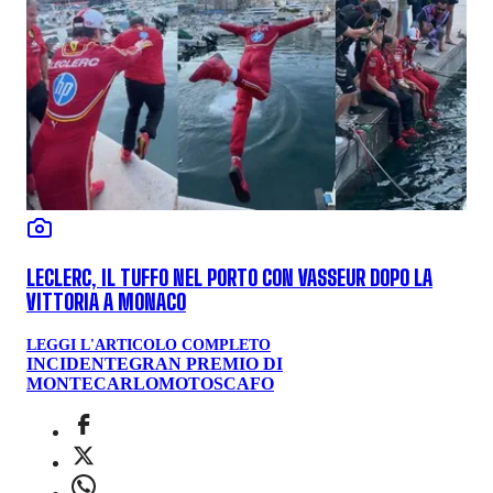
LECLERC, IL TUFFO NEL PORTO CON VASSEUR DOPO LA
VITTORIA A MONACO
LEGGI L'ARTICOLO COMPLETO
INCIDENTE
GRAN PREMIO DI
MONTECARLO
MOTOSCAFO