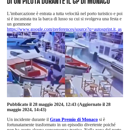
DI UN PILOTA DURANTE IL GP DI MONACO
L'imbarcazione è entrata a tutta velocità nel porto turistico e poi
si è incastrata tra la barca di lusso su cui si svolgeva una festa e
un gommone
https://www.google.com/preferences/source?q=autosprint.it
,
as
Pubblicato il 28 maggio 2024, 12:43
(Aggiornato il 28
maggio 2024, 14:43)
Un incidente durante il
Gran Premio di Monaco
si è
fortunatamente trasformato in un episodio divertente poiché
non ha avuto alcuna conseguenza tragica. Nella zona del porto