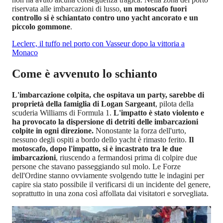
riservata alle imbarcazioni di lusso,
un motoscafo fuori
controllo si è schiantato contro uno yacht ancorato e un
piccolo gommone
.
Leclerc, il tuffo nel porto con Vasseur dopo la vittoria a
Monaco
Come è avvenuto lo schianto
L'imbarcazione colpita, che ospitava un party, sarebbe di
proprietà della famiglia di Logan Sargeant
, pilota della
scuderia Williams di Formula 1.
L'impatto è stato violento e
ha provocato la dispersione di detriti delle imbarcazioni
colpite in ogni direzione.
Nonostante la forza dell'urto,
nessuno degli ospiti a bordo dello yacht è rimasto ferito.
Il
motoscafo, dopo l'impatto, si è incastrato tra le due
imbarcazioni
, riuscendo a fermandosi prima di colpire due
persone che stavano passeggiando sul molo. Le Forze
dell'Ordine stanno ovviamente svolgendo tutte le indagini per
capire sia stato possibile il verificarsi di un incidente del genere,
soprattutto in una zona così affollata dai visitatori e sorvegliata.