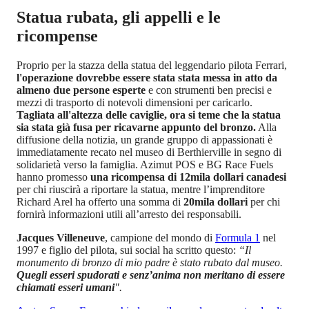
Statua rubata, gli appelli e le
ricompense
Proprio per la stazza della statua del leggendario pilota Ferrari,
l'operazione dovrebbe essere stata stata messa in atto da
almeno due persone esperte
e con strumenti ben precisi e
mezzi di trasporto di notevoli dimensioni per caricarlo.
Tagliata all'altezza delle caviglie, ora si teme che la statua
sia stata già fusa per ricavarne appunto del bronzo.
Alla
diffusione della notizia, un grande gruppo di appassionati è
immediatamente recato nel museo di Berthierville in segno di
solidarietà verso la famiglia. Azimut POS e BG Race Fuels
hanno promesso
una ricompensa di 12mila dollari canadesi
per chi riuscirà a riportare la statua, mentre l’imprenditore
Richard Arel ha offerto una somma di
20mila dollari
per chi
fornirà informazioni utili all’arresto dei responsabili.
Jacques Villeneuve
, campione del mondo di
Formula 1
nel
1997 e figlio del pilota, sui social ha scritto questo:
“Il
monumento di bronzo di mio padre è stato rubato dal museo.
Quegli esseri spudorati e senz’anima non meritano di essere
chiamati esseri umani
".