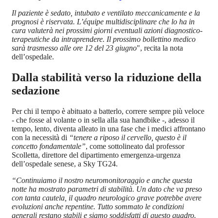
Il paziente è sedato, intubato e ventilato meccanicamente e la
prognosi è riservata. L’équipe multidisciplinare che lo ha in
cura valuterà nei prossimi giorni eventuali azioni diagnostico-
terapeutiche da intraprendere. Il prossimo bollettino medico
sarà trasmesso alle ore 12 del 23 giugno
", recita la nota
dell’ospedale.
Dalla stabilità verso la riduzione della
sedazione
Per chi il tempo è abituato a batterlo, correre sempre più veloce
- che fosse al volante o in sella alla sua handbike -, adesso il
tempo, lento, diventa alleato in una fase che i medici affrontano
con la necessità di
“tenere a riposo il cervello, questo è il
concetto fondamentale”
, come sottolineato dal professor
Scolletta, direttore del dipartimento emergenza-urgenza
dell’ospedale senese, a Sky TG24.
“Continuiamo il nostro neuromonitoraggio e anche questa
notte ha mostrato parametri di stabilità. Un dato che va preso
con tanta cautela, il quadro neurologico grave potrebbe avere
evoluzioni anche repentine. Tutto sommato le condizioni
generali restano stabili e siamo soddisfatti di questo quadro.