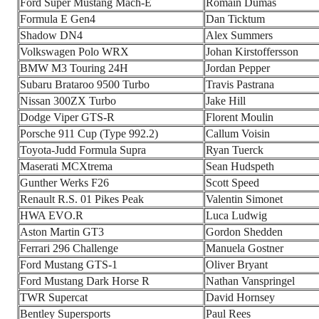
Ford Super Mustang Mach-E
Romain Dumas
Formula E Gen4
Dan Ticktum
Shadow DN4
Alex Summers
Volkswagen Polo WRX
Johan Kirstoffersson
BMW M3 Touring 24H
Jordan Pepper
Subaru Brataroo 9500 Turbo
Travis Pastrana
Nissan 300ZX Turbo
Jake Hill
Dodge Viper GTS-R
Florent Moulin
Porsche 911 Cup (Type 992.2)
Callum Voisin
Toyota-Judd Formula Supra
Ryan Tuerck
Maserati MCXtrema
Sean Hudspeth
Gunther Werks F26
Scott Speed
Renault R.S. 01 Pikes Peak
Valentin Simonet
HWA EVO.R
Luca Ludwig
Aston Martin GT3
Gordon Shedden
Ferrari 296 Challenge
Manuela Gostner
Ford Mustang GTS-1
Oliver Bryant
Ford Mustang Dark Horse R
Nathan Vanspringel
TWR Supercat
David Hornsey
Bentley Supersports
Paul Rees