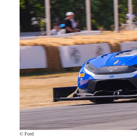
©
Ford