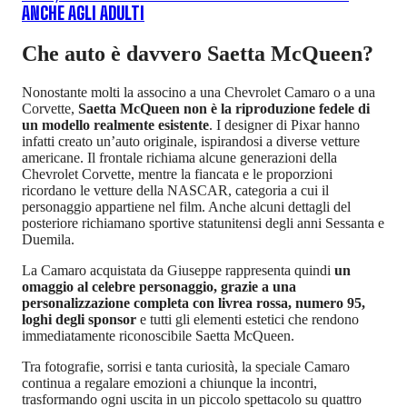
ANCHE AGLI ADULTI
Che auto è davvero Saetta McQueen?
Nonostante molti la associno a una Chevrolet Camaro o a una
Corvette,
Saetta McQueen non è la riproduzione fedele di
un modello realmente esistente
. I designer di Pixar hanno
infatti creato un’auto originale, ispirandosi a diverse vetture
americane. Il frontale richiama alcune generazioni della
Chevrolet Corvette, mentre la fiancata e le proporzioni
ricordano le vetture della NASCAR, categoria a cui il
personaggio appartiene nel film. Anche alcuni dettagli del
posteriore richiamano sportive statunitensi degli anni Sessanta e
Duemila.
La Camaro acquistata da Giuseppe rappresenta quindi
un
omaggio al celebre personaggio, grazie a una
personalizzazione completa con livrea rossa, numero 95,
loghi degli sponsor
e tutti gli elementi estetici che rendono
immediatamente riconoscibile Saetta McQueen.
Tra fotografie, sorrisi e tanta curiosità, la speciale Camaro
continua a regalare emozioni a chiunque la incontri,
trasformando ogni uscita in un piccolo spettacolo su quattro