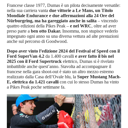
Francese classe 1977, Dumas è un pilota decisamente versatile:
nella sua carriera vanta
due vittorie a Le Mans, un Titolo
Mondiale Endurance e due affermazioni alla 24 Ore del
Nürburgring, ma ha gareggiato anche in salita
– vincendo
quattro edizioni della Pikes Peak –
e nel WRC
, oltre ad aver
preso parte a
ben otto Dakar.
Insomma, non stupisce vederlo
impegnato ogni anno su una diversa vettura ad alte prestazioni
anche sul percorso di Goodwood.
Dopo aver vinto l’edizione 2024 del Festival of Speed con il
Ford SuperVan 4.2
da 1.400 cavalli
e aver fatto il bis nel
2025 con il Ford Supertruck
elettrico, Dumas si è rivelato
imbattibile anche quest’anno. Stavolta ad accompagnare il
francese nella gara shoot-out è stato un altro mezzo estremo
realizzato dalla Casa dell’Ovale blu, la
Super Mustang Mach-
E, elettrica da 1.421 cavalli
con cui lo stesso Dumas ha vinto
a Pikes Peak poche settimane fa.