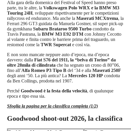
Alla gara della domenica del Festival of Speed hanno preso
parte, tra le altre, la
Volkswagen Polo WRX e la BMW M3
Touring 24H
, sviluppate rispettivamente per le competizioni
rallycross ed endurance. Ma anche la
Maserati MCXtrema
, la
Ferrari 296 GT3 guidata da Manuela Gostner, sil super pick-up
da gymkhana
Subaru Brataroo 9500 Turbo
condotto da
Travis Pastrana, la
BMW M3 E92 DTM
con Johnny Cecotto
al volante e finita contro le barriere prima del traguardo, un
restomod come la
TWR Supercat
e così via.
E non sono mancate neppure auto d’epoca, ma d’epoca
davvero: dalla
Fiat S76 del 1911, la “belva di Torino” da
oltre 28mila di cilindrata
che ha segnato un crono di 80”06,
fino all’
Alfa Romeo P3 Tipo B
del ‘34 e alla
Maserati 250F
degli anni ‘50. La più antica? La
Mercedes 120 HP
condotta
da Ben Collings, prodotta nel 1907.
Perché
Goodwood è la festa della velocità
, di qualunque
epoca e tipo essa sia.
Sfoglia la pagina per la classifica completa (1/2)
Goodwood shoot-out 2026, la classifica