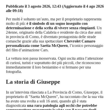
Pubblicato il 3 agosto 2026, 12:43
(Aggiornato il 4 ago 2026
alle 09:18)
Per molti è soltanto un’auto, ma per il proprietario rappresenta
molto di più:
è il simbolo di un sogno inseguito con
determinazione e della scelta di vivere senza rimpianti
. Un
24enne, originario della Calabria e residente da circa due anni
in provincia di Como, è diventato protagonista delle strade
comasche grazie alla sua spettacolare
Chevrolet Camaro
personalizzata come Saetta McQueen
, l’iconico personaggio
del film d’animazione Cars.
La vettura non passa inosservata. Ogni uscita attira l’attenzione
di curiosi, turisti e soprattutto dei più piccoli, che riconoscono
immediatamente il loro beniamino e si fermano per una
fotografia.
La storia di Giuseppe
In un’intervista rilasciata a La Provincia di Como, Giuseppe, il
proprietario di "Saetta McQueen", ha raccontato che la sua vita
ha avuto una svolta a soli 16 anni, quando gli è stata
diagnosticata
una rara patologia agli occhi che potrebbe
compromettere gravemente la vista con il passare degli