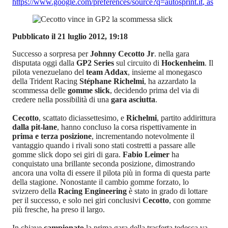
https://www.google.com/preferences/source?q=autosprint.it
,
as
Pubblicato il 21 luglio 2012, 19:18
Successo a sorpresa per
Johnny Cecotto Jr
. nella gara
disputata oggi dalla
GP2 Series
sul circuito di
Hockenheim
. Il
pilota venezuelano del
team Addax
, insieme al monegasco
della Trident Racing
Stéphane Richelmi
, ha azzardato la
scommessa delle
gomme slick
, decidendo prima del via di
credere nella possibilità di una
gara asciutta
.
Cecotto
, scattato diciassettesimo, e
Richelmi
, partito addirittura
dalla pit-lane
, hanno concluso la corsa rispettivamente in
prima e terza posizione
, incrementando notevolmente il
vantaggio quando i rivali sono stati costretti a passare alle
gomme slick dopo sei giri di gara.
Fabio Leimer
ha
conquistato una brillante seconda posizione, dimostrando
ancora una volta di essere il pilota più in forma di questa parte
della stagione. Nonostante il cambio gomme forzato, lo
svizzero della
Racing Engineering
è stato in grado di lottare
per il successo, e solo nei giri conclusivi
Cecotto
, con gomme
più fresche, ha preso il largo.
In chiave
campionato
la prima gara della trasferta tedesca va