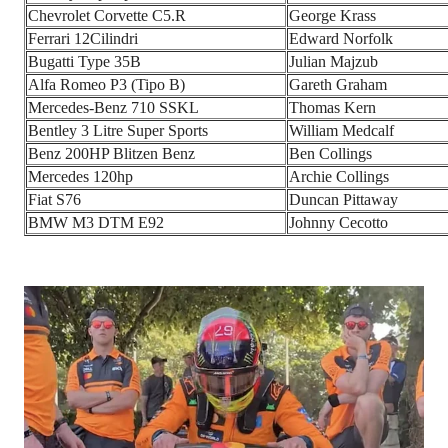
Chevrolet Corvette C5.R
George Krass
Ferrari 12Cilindri
Edward Norfolk
Bugatti Type 35B
Julian Majzub
Alfa Romeo P3 (Tipo B)
Gareth Graham
Mercedes-Benz 710 SSKL
Thomas Kern
Bentley 3 Litre Super Sports
William Medcalf
Benz 200HP Blitzen Benz
Ben Collings
Mercedes 120hp
Archie Collings
Fiat S76
Duncan Pittaway
BMW M3 DTM E92
Johnny Cecotto