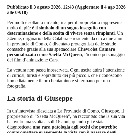
Pubblicato il 3 agosto 2026, 12:43
(Aggiornato il 4 ago 2026
alle 09:18)
Per molti è soltanto un’auto, ma per il proprietario rappresenta
molto di più:
è il simbolo di un sogno inseguito con
determinazione e della scelta di vivere senza rimpianti
. Un
24enne, originario della Calabria e residente da circa due anni
in provincia di Como, è diventato protagonista delle strade
comasche grazie alla sua spettacolare
Chevrolet Camaro
personalizzata come Saetta McQueen
, l’iconico personaggio
del film d’animazione Cars.
La vettura non passa inosservata. Ogni uscita attira l’attenzione
di curiosi, turisti e soprattutto dei più piccoli, che riconoscono
immediatamente il loro beniamino e si fermano per una
fotografia.
La storia di Giuseppe
In un’intervista rilasciata a La Provincia di Como, Giuseppe, il
proprietario di "Saetta McQueen", ha raccontato che la sua vita
ha avuto una svolta a soli 16 anni, quando gli è stata
diagnosticata
una rara patologia agli occhi che potrebbe
compromettere gravemente la vista con il passare degli