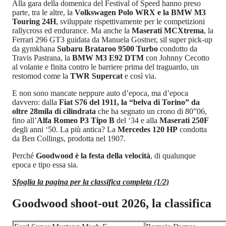
Alla gara della domenica del Festival of Speed hanno preso
parte, tra le altre, la
Volkswagen Polo WRX e la BMW M3
Touring 24H
, sviluppate rispettivamente per le competizioni
rallycross ed endurance. Ma anche la
Maserati MCXtrema
, la
Ferrari 296 GT3 guidata da Manuela Gostner, sil super pick-up
da gymkhana
Subaru Brataroo 9500 Turbo
condotto da
Travis Pastrana, la
BMW M3 E92 DTM
con Johnny Cecotto
al volante e finita contro le barriere prima del traguardo, un
restomod come la
TWR Supercat
e così via.
E non sono mancate neppure auto d’epoca, ma d’epoca
davvero: dalla
Fiat S76 del 1911, la “belva di Torino” da
oltre 28mila di cilindrata
che ha segnato un crono di 80”06,
fino all’
Alfa Romeo P3 Tipo B
del ‘34 e alla
Maserati 250F
degli anni ‘50. La più antica? La
Mercedes 120 HP
condotta
da Ben Collings, prodotta nel 1907.
Perché
Goodwood è la festa della velocità
, di qualunque
epoca e tipo essa sia.
Sfoglia la pagina per la classifica completa (1/2)
Goodwood shoot-out 2026, la classifica