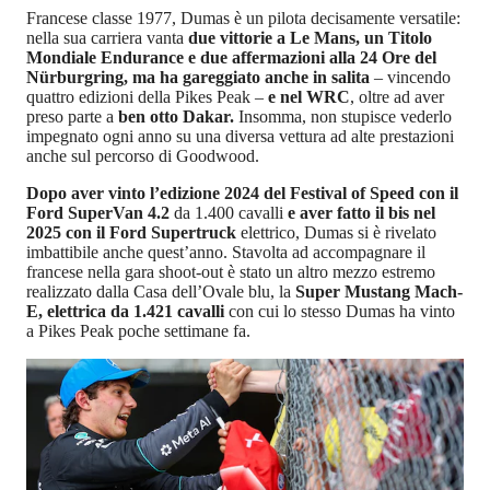
Francese classe 1977, Dumas è un pilota decisamente versatile:
nella sua carriera vanta
due vittorie a Le Mans, un Titolo
Mondiale Endurance e due affermazioni alla 24 Ore del
Nürburgring, ma ha gareggiato anche in salita
– vincendo
quattro edizioni della Pikes Peak –
e nel WRC
, oltre ad aver
preso parte a
ben otto Dakar.
Insomma, non stupisce vederlo
impegnato ogni anno su una diversa vettura ad alte prestazioni
anche sul percorso di Goodwood.
Dopo aver vinto l’edizione 2024 del Festival of Speed con il
Ford SuperVan 4.2
da 1.400 cavalli
e aver fatto il bis nel
2025 con il Ford Supertruck
elettrico, Dumas si è rivelato
imbattibile anche quest’anno. Stavolta ad accompagnare il
francese nella gara shoot-out è stato un altro mezzo estremo
realizzato dalla Casa dell’Ovale blu, la
Super Mustang Mach-
E, elettrica da 1.421 cavalli
con cui lo stesso Dumas ha vinto
a Pikes Peak poche settimane fa.