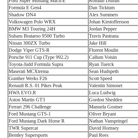
Ford Super Mustang Mach-E
Romain Dumas
Formula E Gen4
Dan Ticktum
Shadow DN4
Alex Summers
Volkswagen Polo WRX
Johan Kirstoffersson
BMW M3 Touring 24H
Jordan Pepper
Subaru Brataroo 9500 Turbo
Travis Pastrana
Nissan 300ZX Turbo
Jake Hill
Dodge Viper GTS-R
Florent Moulin
Porsche 911 Cup (Type 992.2)
Callum Voisin
Toyota-Judd Formula Supra
Ryan Tuerck
Maserati MCXtrema
Sean Hudspeth
Gunther Werks F26
Scott Speed
Renault R.S. 01 Pikes Peak
Valentin Simonet
HWA EVO.R
Luca Ludwig
Aston Martin GT3
Gordon Shedden
Ferrari 296 Challenge
Manuela Gostner
Ford Mustang GTS-1
Oliver Bryant
Ford Mustang Dark Horse R
Nathan Vanspringel
TWR Supercat
David Hornsey
Bentley Supersports
Paul Rees