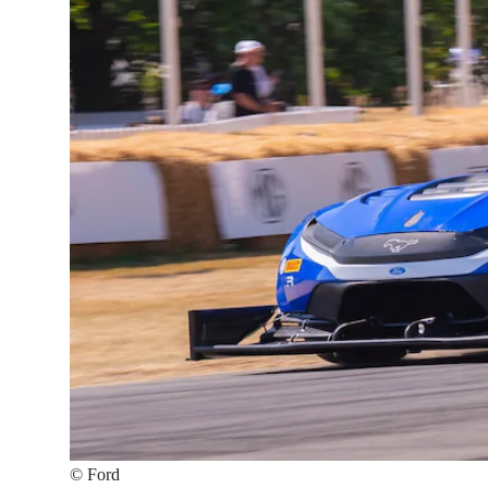
©
Ford