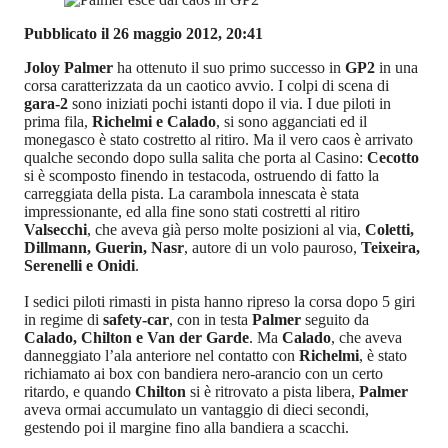
Pubblicato il 26 maggio 2012, 20:41
Joloy Palmer
ha ottenuto il suo primo successo in
GP2
in una
corsa caratterizzata da un caotico avvio. I colpi di scena di
gara-2
sono iniziati pochi istanti dopo il via. I due piloti in
prima fila,
Richelmi e Calado
, si sono agganciati ed il
monegasco è stato costretto al ritiro. Ma il vero caos è arrivato
qualche secondo dopo sulla salita che porta al Casino:
Cecotto
si è scomposto finendo in testacoda, ostruendo di fatto la
carreggiata della pista. La carambola innescata è stata
impressionante, ed alla fine sono stati costretti al ritiro
Valsecchi
, che aveva già perso molte posizioni al via,
Coletti,
Dillmann, Guerin, Nasr
, autore di un volo pauroso,
Teixeira,
Serenelli e Onidi
.
I sedici piloti rimasti in pista hanno ripreso la corsa dopo 5 giri
in regime di
safety-car
, con in testa
Palmer
seguito da
Calado, Chilton e Van der Garde
. Ma
Calado
, che aveva
danneggiato l’ala anteriore nel contatto con
Richelmi
, è stato
richiamato ai box con bandiera nero-arancio con un certo
ritardo, e quando
Chilton
si è ritrovato a pista libera,
Palmer
aveva ormai accumulato un vantaggio di dieci secondi,
gestendo poi il margine fino alla bandiera a scacchi.