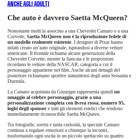
ANCHE AGLI ADULTI
Che auto è davvero Saetta McQueen?
Nonostante molti la associno a una Chevrolet Camaro o a una
Corvette,
Saetta McQueen non è la riproduzione fedele di
un modello realmente esistente
. I designer di Pixar hanno
infatti creato un’auto originale, ispirandosi a diverse vetture
americane. Il frontale richiama alcune generazioni della
Chevrolet Corvette, mentre la fiancata e le proporzioni
ricordano le vetture della NASCAR, categoria a cui il
personaggio appartiene nel film. Anche alcuni dettagli del
posteriore richiamano sportive statunitensi degli anni Sessanta e
Duemila.
La Camaro acquistata da Giuseppe rappresenta quindi
un
omaggio al celebre personaggio, grazie a una
personalizzazione completa con livrea rossa, numero 95,
loghi degli sponsor
e tutti gli elementi estetici che rendono
immediatamente riconoscibile Saetta McQueen.
Tra fotografie, sorrisi e tanta curiosità, la speciale Camaro
continua a regalare emozioni a chiunque la incontri,
trasformando ogni uscita in un piccolo spettacolo su quattro