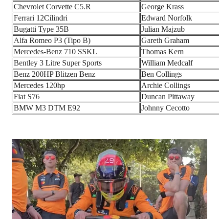
Chevrolet Corvette C5.R
George Krass
Ferrari 12Cilindri
Edward Norfolk
Bugatti Type 35B
Julian Majzub
Alfa Romeo P3 (Tipo B)
Gareth Graham
Mercedes-Benz 710 SSKL
Thomas Kern
Bentley 3 Litre Super Sports
William Medcalf
Benz 200HP Blitzen Benz
Ben Collings
Mercedes 120hp
Archie Collings
Fiat S76
Duncan Pittaway
BMW M3 DTM E92
Johnny Cecotto