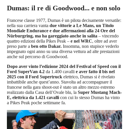
Dumas: il re di Goodwood... e non solo
Francese classe 1977, Dumas è un pilota decisamente versatile:
nella sua carriera vanta
due vittorie a Le Mans, un Titolo
Mondiale Endurance e due affermazioni alla 24 Ore del
Nürburgring, ma ha gareggiato anche in salita
– vincendo
quattro edizioni della Pikes Peak –
e nel WRC
, oltre ad aver
preso parte a
ben otto Dakar.
Insomma, non stupisce vederlo
impegnato ogni anno su una diversa vettura ad alte prestazioni
anche sul percorso di Goodwood.
Dopo aver vinto l’edizione 2024 del Festival of Speed con il
Ford SuperVan 4.2
da 1.400 cavalli
e aver fatto il bis nel
2025 con il Ford Supertruck
elettrico, Dumas si è rivelato
imbattibile anche quest’anno. Stavolta ad accompagnare il
francese nella gara shoot-out è stato un altro mezzo estremo
realizzato dalla Casa dell’Ovale blu, la
Super Mustang Mach-
E, elettrica da 1.421 cavalli
con cui lo stesso Dumas ha vinto
a Pikes Peak poche settimane fa.