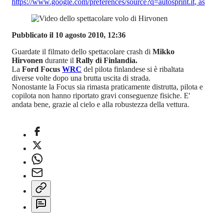
https://www.google.com/preferences/source?q=autosprint.it
,
as
Pubblicato il 10 agosto 2010, 12:36
Guardate il filmato dello spettacolare crash di
Mikko
Hirvonen
durante il
Rally di Finlandia.
La
Ford Focus
WRC
del pilota finlandese si è ribaltata
diverse volte dopo una brutta uscita di strada.
Nonostante la Focus sia rimasta praticamente distrutta, pilota e
copilota non hanno riportato gravi conseguenze fisiche. E'
andata bene, grazie al cielo e alla robustezza della vettura.