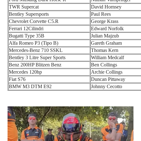
TWR Supercat
David Hornsey
Bentley Supersports
Paul Rees
Chevrolet Corvette C5.R
George Krass
Ferrari 12Cilindri
Edward Norfolk
Bugatti Type 35B
Julian Majzub
Alfa Romeo P3 (Tipo B)
Gareth Graham
Mercedes-Benz 710 SSKL
Thomas Kern
Bentley 3 Litre Super Sports
William Medcalf
Benz 200HP Blitzen Benz
Ben Collings
Mercedes 120hp
Archie Collings
Fiat S76
Duncan Pittaway
BMW M3 DTM E92
Johnny Cecotto