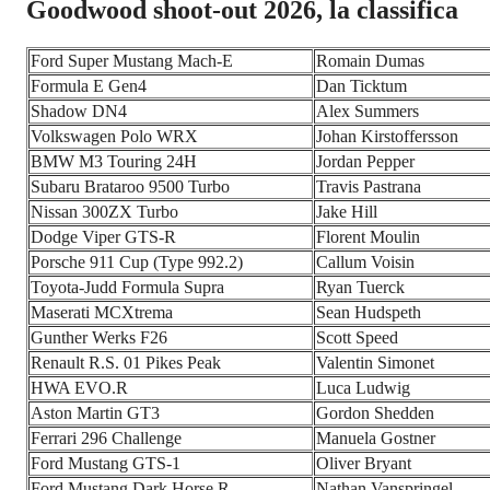
Goodwood shoot-out 2026, la classifica
Ford Super Mustang Mach-E
Romain Dumas
Formula E Gen4
Dan Ticktum
Shadow DN4
Alex Summers
Volkswagen Polo WRX
Johan Kirstoffersson
BMW M3 Touring 24H
Jordan Pepper
Subaru Brataroo 9500 Turbo
Travis Pastrana
Nissan 300ZX Turbo
Jake Hill
Dodge Viper GTS-R
Florent Moulin
Porsche 911 Cup (Type 992.2)
Callum Voisin
Toyota-Judd Formula Supra
Ryan Tuerck
Maserati MCXtrema
Sean Hudspeth
Gunther Werks F26
Scott Speed
Renault R.S. 01 Pikes Peak
Valentin Simonet
HWA EVO.R
Luca Ludwig
Aston Martin GT3
Gordon Shedden
Ferrari 296 Challenge
Manuela Gostner
Ford Mustang GTS-1
Oliver Bryant
Ford Mustang Dark Horse R
Nathan Vanspringel