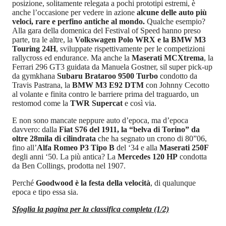
posizione, solitamente relegata a pochi prototipi estremi, è
anche l’occasione per vedere in azione
alcune delle auto più
veloci, rare e perfino antiche al mondo.
Qualche esempio?
Alla gara della domenica del Festival of Speed hanno preso
parte, tra le altre, la
Volkswagen Polo WRX e la BMW M3
Touring 24H
, sviluppate rispettivamente per le competizioni
rallycross ed endurance. Ma anche la
Maserati MCXtrema
, la
Ferrari 296 GT3 guidata da Manuela Gostner, sil super pick-up
da gymkhana
Subaru Brataroo 9500 Turbo
condotto da
Travis Pastrana, la
BMW M3 E92 DTM
con Johnny Cecotto
al volante e finita contro le barriere prima del traguardo, un
restomod come la
TWR Supercat
e così via.
E non sono mancate neppure auto d’epoca, ma d’epoca
davvero: dalla
Fiat S76 del 1911, la “belva di Torino” da
oltre 28mila di cilindrata
che ha segnato un crono di 80”06,
fino all’
Alfa Romeo P3 Tipo B
del ‘34 e alla
Maserati 250F
degli anni ‘50. La più antica? La
Mercedes 120 HP
condotta
da Ben Collings, prodotta nel 1907.
Perché
Goodwood è la festa della velocità
, di qualunque
epoca e tipo essa sia.
Sfoglia la pagina per la classifica completa (1/2)