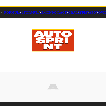
FORMULA 1
FORMULA E
MONDO RACING
RALLY
PISTA
FOTO
VI