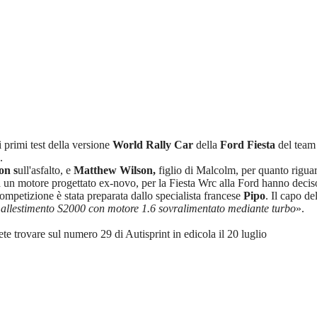
i primi test della versione
World Rally Car
della
Ford Fiesta
del team
.
on s
ull'asfalto, e
Matthew Wilson,
figlio di Malcolm, per quanto riguard
à un motore progettato ex-novo, per la Fiesta Wrc alla Ford hanno deciso
ompetizione è stata preparata dallo specialista francese
Pipo
. Il capo de
un allestimento S2000 con motore 1.6 sovralimentato mediante turbo
».
ete trovare sul numero 29 di Autisprint in edicola il 20 luglio