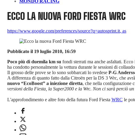
MONDO RACING
ECCO LA NUOVA FORD FIESTA WRC
https://www.google.com/preferences/source?q=autosprint.it
,
as
Pubblicato il 19 luglio 2010, 16:59
Poco più di duemila km su
fondi sterrati ma anche asfaltati. Ecco 
ha condotto personalmente la vettura durante le sessioni di collaudo
Il grosso delle prove se lo sono sobbarcati lo svedese
P-G Anderss
A differenza di quanto fatto dalla Citroën per la DS 3 Wrc, che avr
nuovo “EcoBoost” a iniezione diretta
, che nella configurazione c
versioni della Fiesta, la Super2000 e la Wrc. Non ci sarà perciò 
L'approfondimento e altre foto della futura Ford Fiesta
WRC
le pot