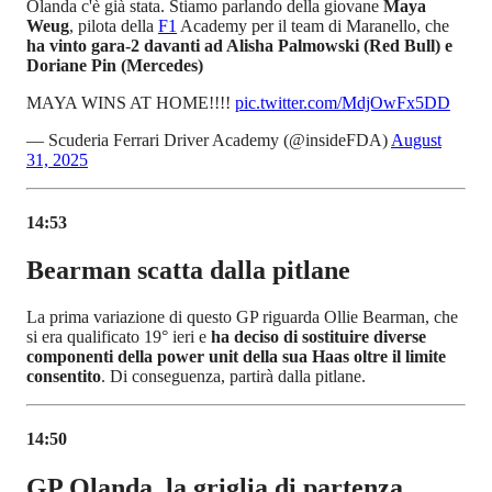
Olanda c'è già stata. Stiamo parlando della giovane
Maya
Weug
, pilota della
F1
Academy per il team di Maranello, che
ha vinto gara-2 davanti ad Alisha Palmowski (Red Bull) e
Doriane Pin (Mercedes)
MAYA WINS AT HOME!!!!
pic.twitter.com/MdjOwFx5DD
— Scuderia Ferrari Driver Academy (@insideFDA)
August
31, 2025
14:53
Bearman scatta dalla pitlane
La prima variazione di questo GP riguarda Ollie Bearman, che
si era qualificato 19° ieri e
ha deciso di sostituire diverse
componenti della power unit della sua Haas oltre il limite
consentito
. Di conseguenza, partirà dalla pitlane.
14:50
GP Olanda, la griglia di partenza