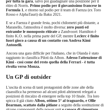
per tutta la gara
, salvo poi guadagnare una posizione per il
ritiro di Norris.
Primo podio per il giovanissimo francese in
Formula 1
, e ritorno sul podio per il team di Faenza (ex Toro
Rosso e AlphaTauri) da Baku 2021.
E se a Faenza è grande festa, pochi chilometri più distante, a
Maranello, l'atmosfera è molto diversa:
zero punti ed
entrambe le monoposto ritirate
a Zandvoort: Hamilton è
finito K.O. nella prima parte del GP, mentre
Leclerc è finito
fuori gioco a causa di un contatto con Andrea Kimi
Antonelli.
Ancora una gara difficile per l'italiano, che in Olanda è stato
raggiunto in classifica Piloti da Albon.
Adesso l'attenzione di
Kimi - così come del resto quella della Ferrari - è tutta
rivolta verso Monza.
Un GP di outsider
L'uscita di scena di tanti protagonisti delle zone alte della
claassifica ha permesso ad alcuni piloti altrimenti relegati a
posizioni di rincalzo di emergere nella top 10 finale. Tra loro
spicca il già citato
Albon, ottimo 5° al traguardo, e Ollie
Bearman, scattato dalla pitlane
a seguito della sostituzione di
alcune componenti della power unit
e capace di rimontare