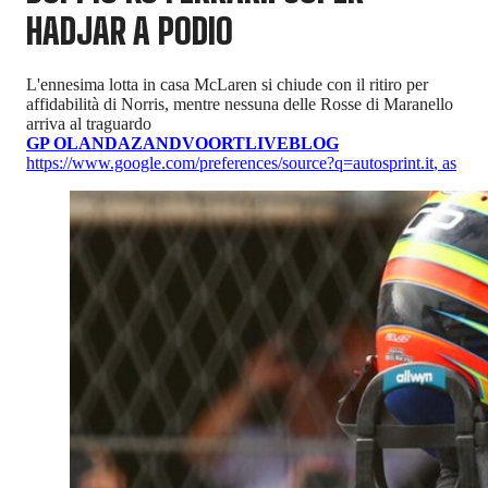
HADJAR A PODIO
L'ennesima lotta in casa McLaren si chiude con il ritiro per
affidabilità di Norris, mentre nessuna delle Rosse di Maranello
arriva al traguardo
GP OLANDA
ZANDVOORT
LIVEBLOG
https://www.google.com/preferences/source?q=autosprint.it
,
as