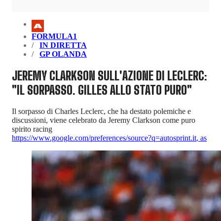
FORMULA1
IN DIRETTA
GP OLANDA
JEREMY CLARKSON SULL'AZIONE DI LECLERC:
"IL SORPASSO. GILLES ALLO STATO PURO"
Il sorpasso di Charles Leclerc, che ha destato polemiche e
discussioni, viene celebrato da Jeremy Clarkson come puro
spirito racing
https://www.google.com/preferences/source?q=autosprint.it
,
as