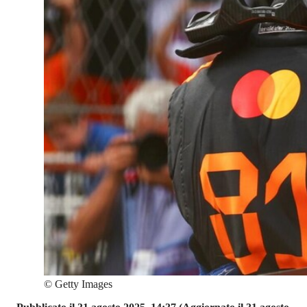
©
Getty Images