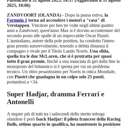
Pubblicato il 31 agosto 2025, 14:37
(Aggiornato il 31 agosto
2025, 18:06)
ZANDVOORT (OLANDA)
- Dopo la pausa estiva,
la
Formula 1
torna ad accendere i motori a "casa" di
Verstappen
. Vincitore per ben tre volte negli ultimi quattro
anni a Zandvoort, quest'anno Max si è dovuto accontentare del
secondo posto alle spalle di un impeccabile Oscar Piastri.
L'australiano, autore della pole position, ha condotto l'intero
gran premio autorevolmente, tenendo a debita distanza il
compagno e rivale per il Titolo Lando Norris.
Una sfida,
quella tra le due McLaren, che si è protratta per quasi
tutto il gran premio
, finché a una manciata di giri dalla fine la
monoposto del britannico si è spenta per via un problema
tecnico. Un ritiro pesantissimo per Norris in ottica Mondiale,
con
Piastri che guadagna in un colpo solo 25 punti
,
portandosi a +34.
Super Hadjar, dramma Ferrari e
Antonelli
A stupire più di tutti tra i saliscendi dello stretto toboga
olandese è però
Isack Hadjar: il pilota francese della Racing
Bulls, ottimo quarto in qualifica, ha mantenuto la posizione