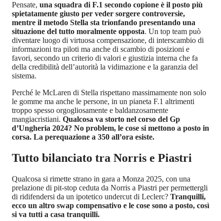
Pensate,
una squadra di F.1 secondo copione è il posto più
spietatamente giusto per veder sorgere controversie,
mentre il metodo Stella sta trionfando presentando una
situazione del tutto moralmente opposta
. Un top team può
diventare luogo di virtuosa compensazione, di interscambio di
informazioni tra piloti ma anche di scambio di posizioni e
favori, secondo un criterio di valori e giustizia interna che fa
della credibilità dell’autorità la vidimazione e la garanzia del
sistema.
Perché le McLaren di Stella rispettano massimamente non solo
le gomme ma anche le persone, in un pianeta F.1 altrimenti
troppo spesso orgogliosamente e baldanzosamente
mangiacristiani.
Qualcosa va storto nel corso del Gp
d’Ungheria 2024? No problem, le cose si mettono a posto in
corsa. La perequazione a 350 all’ora esiste.
Tutto bilanciato tra Norris e Piastri
Qualcosa si rimette strano in gara a Monza 2025, con una
prelazione di pit-stop ceduta da Norris a Piastri per permettergli
di ridifendersi da un ipotetico undercut di Leclerc?
Tranquilli,
ecco un altro swap compensativo e le cose sono a posto, così
si va tutti a casa tranquilli.