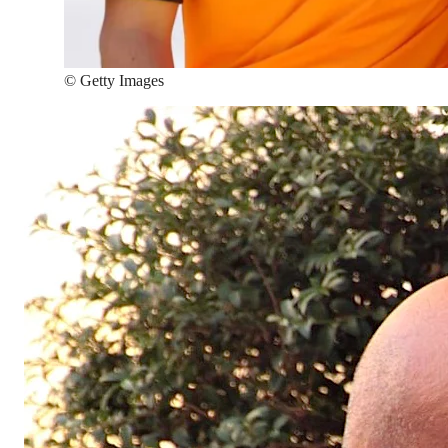
©
Getty Images