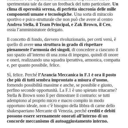
sperimentata tale da dare un feedback del tutto particolare.
Un
clima di operosità serena, di perfetta sincronia delle mille
componenti umane e tecnologiche
. Una sorta di miracolo
sportivo e psico-strutturale che non può che avere al centro
Andrea Stella, il Team Principal, e Zak Brown, il Ceo
,
ossia l’amministratore delegato.
Il concetto di fondo, davvero rivoluzionario, per certi versi, è
quello di avere
una struttura in grado di rispettare
pienamente l’armonia dei singoli
, di concedere a ciascuno il
suo spazio all’interno di una zona di impegno, quindi di onore
e oneri, realizzando una squadra iperattiva, armonica, compatta
e, per quanto possibile, felice.
Sì, felice. Perché
l’Arancia Meccanica in F.1 è ora il posto
che più di tutti sembra improntato a misura d’uomo
,
fornendo possibilità massime e anche, se possibile e giusto,
perfino seconde opportunità. La F.1 è uno spietato tritacarne?
Stella & Brown sono lì per dimostrare il contrario: se tutti
adempiono al proprio micro e macro compito in modo
opportuno ideale, non c’è bisogno della libbra di carne dello
shakespaeriano Mercante di Venezia, perché
crediti e debiti
possono essere serenamente onorati all’interno di un
concorde meccanismo di autoaggiustamento interno.