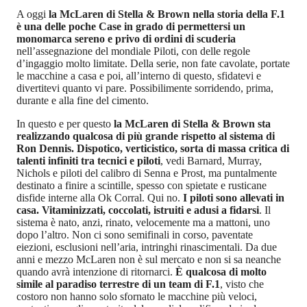
A oggi
la McLaren di Stella & Brown nella storia della F.1
è una delle poche Case in grado di permettersi un
monomarca sereno e privo di ordini di scuderia
nell’assegnazione del mondiale Piloti, con delle regole
d’ingaggio molto limitate. Della serie, non fate cavolate, portate
le macchine a casa e poi, all’interno di questo, sfidatevi e
divertitevi quanto vi pare. Possibilimente sorridendo, prima,
durante e alla fine del cimento.
In questo e per questo
la McLaren di Stella & Brown sta
realizzando qualcosa di più grande rispetto al sistema di
Ron Dennis. Dispotico, verticistico, sorta di massa critica di
talenti infiniti tra tecnici e piloti
, vedi Barnard, Murray,
Nichols e piloti del calibro di Senna e Prost, ma puntalmente
destinato a finire a scintille, spesso con spietate e rusticane
disfide interne alla Ok Corral. Qui no.
I piloti sono allevati in
casa. Vitaminizzati, coccolati, istruiti e adusi a fidarsi
. Il
sistema è nato, anzi, rinato, velocemente ma a mattoni, uno
dopo l’altro. Non ci sono semifinali in corso, paventate
eiezioni, esclusioni nell’aria, intringhi rinascimentali. Da due
anni e mezzo McLaren non è sul mercato e non si sa neanche
quando avrà intenzione di ritornarci.
È qualcosa di molto
simile al paradiso terrestre di un team di F.1
, visto che
costoro non hanno solo sfornato le macchine più veloci,