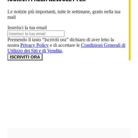
Le notizie più importanti, tutte le settimane, gratis nella tua
mail
Inserisci la tua email
Premendo il tasto “Iscriviti ora” dichiaro di aver letto la
nostra
Privacy Policy
e di accettare le
Condizioni Generali di
Utilizzo dei Siti e di Vendita
.
ISCRIVITI ORA