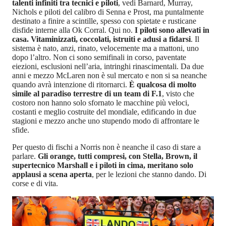
talenti infiniti tra tecnici e piloti
, vedi Barnard, Murray,
Nichols e piloti del calibro di Senna e Prost, ma puntalmente
destinato a finire a scintille, spesso con spietate e rusticane
disfide interne alla Ok Corral. Qui no.
I piloti sono allevati in
casa. Vitaminizzati, coccolati, istruiti e adusi a fidarsi
. Il
sistema è nato, anzi, rinato, velocemente ma a mattoni, uno
dopo l’altro. Non ci sono semifinali in corso, paventate
eiezioni, esclusioni nell’aria, intringhi rinascimentali. Da due
anni e mezzo McLaren non è sul mercato e non si sa neanche
quando avrà intenzione di ritornarci.
È qualcosa di molto
simile al paradiso terrestre di un team di F.1
, visto che
costoro non hanno solo sfornato le macchine più veloci,
costanti e meglio costruite del mondiale, edificando in due
stagioni e mezzo anche uno stupendo modo di affrontare le
sfide.
Per questo di fischi a Norris non è neanche il caso di stare a
parlare.
Gli orange, tutti compresi, con Stella, Brown, il
supertecnico Marshall e i piloti in cima, meritano solo
applausi a scena aperta
, per le lezioni che stanno dando. Di
corse e di vita.