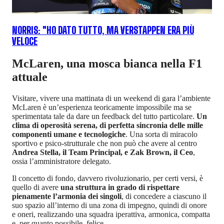
NORRIS: "HO DATO TUTTO, MA VERSTAPPEN ERA PIÙ
VELOCE
McLaren, una mosca bianca nella F1
attuale
Visitare, vivere una mattinata di un weekend di gara l’ambiente
McLaren è un’esperienza teoricamente impossibile ma se
sperimentata tale da dare un feedback del tutto particolare.
Un
clima di operosità serena, di perfetta sincronia delle mille
componenti umane e tecnologiche
. Una sorta di miracolo
sportivo e psico-strutturale che non può che avere al centro
Andrea Stella, il Team Principal, e Zak Brown, il Ceo
,
ossia l’amministratore delegato.
Il concetto di fondo, davvero rivoluzionario, per certi versi, è
quello di avere
una struttura in grado di rispettare
pienamente l’armonia dei singoli
, di concedere a ciascuno il
suo spazio all’interno di una zona di impegno, quindi di onore
e oneri, realizzando una squadra iperattiva, armonica, compatta
e, per quanto possibile, felice.