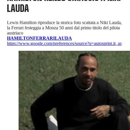
LAUDA
Lewis Hamilton riproduce la storica foto scattata a Niki Lauda,
la Ferrari festeggia a Monza 50 anni dal primo titolo del pilota
austriaco
HAMILTON
FERRARI
LAUDA
https://www.google.com/preferences/source?q=autosprint.it
,
as