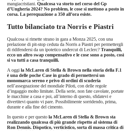
mangiacristiani.
Qualcosa va storto nel corso del Gp
d’Ungheria 2024? No problem, le cose si mettono a posto in
corsa. La perequazione a 350 all’ora esiste.
Tutto bilanciato tra Norris e Piastri
Qualcosa si rimette strano in gara a Monza 2025, con una
prelazione di pit-stop ceduta da Norris a Piastri per permettergli
di ridifendersi da un ipotetico undercut di Leclerc?
Tranquilli,
ecco un altro swap compensativo e le cose sono a posto, così
si va tutti a casa tranquilli.
A oggi
la McLaren di Stella & Brown nella storia della F.1
è una delle poche Case in grado di permettersi un
monomarca sereno e privo di ordini di scuderia
nell’assegnazione del mondiale Piloti, con delle regole
d’ingaggio molto limitate. Della serie, non fate cavolate, portate
le macchine a casa e poi, all’interno di questo, sfidatevi e
divertitevi quanto vi pare. Possibilimente sorridendo, prima,
durante e alla fine del cimento.
In questo e per questo
la McLaren di Stella & Brown sta
realizzando qualcosa di più grande rispetto al sistema di
Ron Dennis. Dispotico, verticistico, sorta di massa critica di