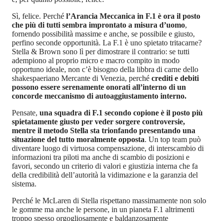
Sì, felice. Perché
l’Arancia Meccanica in F.1 è ora il posto
che più di tutti sembra improntato a misura d’uomo
,
fornendo possibilità massime e anche, se possibile e giusto,
perfino seconde opportunità. La F.1 è uno spietato tritacarne?
Stella & Brown sono lì per dimostrare il contrario: se tutti
adempiono al proprio micro e macro compito in modo
opportuno ideale, non c’è bisogno della libbra di carne dello
shakespaeriano Mercante di Venezia, perché
crediti e debiti
possono essere serenamente onorati all’interno di un
concorde meccanismo di autoaggiustamento interno.
Pensate,
una squadra di F.1 secondo copione è il posto più
spietatamente giusto per veder sorgere controversie,
mentre il metodo Stella sta trionfando presentando una
situazione del tutto moralmente opposta
. Un top team può
diventare luogo di virtuosa compensazione, di interscambio di
informazioni tra piloti ma anche di scambio di posizioni e
favori, secondo un criterio di valori e giustizia interna che fa
della credibilità dell’autorità la vidimazione e la garanzia del
sistema.
Perché le McLaren di Stella rispettano massimamente non solo
le gomme ma anche le persone, in un pianeta F.1 altrimenti
troppo spesso orgogliosamente e baldanzosamente