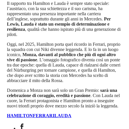
Il rapporto tra Hamilton e Lauda è sempre stato speciale:
l’austriaco, con la sua schiettezza e il suo carisma, ha
rappresentato una presenza importante nella carriera
dell’inglese, soprattutto durante gli anni in Mercedes.
Per
Lewis, Lauda è stato un esempio di determinazione e
resilienza
, qualità che hanno ispirato più di una generazione di
piloti.
Oggi, nel 2025, Hamilton porta quel ricordo in Ferrari, proprio
la squadra con cui Niki divenne leggenda. E lo fa in un luogo
iconico,
Monza, davanti al pubblico che più di ogni altro
vive di passione
. L’omaggio fotografico diventa così un ponte
tra due epoche: quella di Lauda, capace di rialzarsi dalle ceneri
del Nürburgring per tornare campione, e quella di Hamilton,
che dopo aver scritto la storia con Mercedes ha scelto di
abbracciare il mito della Rossa.
Domenica a Monza non sarà solo un Gran Premio:
sarà una
celebrazione di coraggio, eredità e passione
. Con Lauda nel
cuore, la Ferrari protagonista e Hamilton pronto a inseguire
nuovi trionfi proprio dove mezzo secolo fa iniziò la leggenda.
HAMILTON
FERRARI
LAUDA