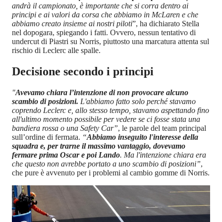
andrà il campionato, è importante che si corra dentro ai
principi e ai valori da corsa che abbiamo in McLaren e che
abbiamo creato insieme ai nostri piloti
”, ha dichiarato Stella
nel dopogara, spiegando i fatti. Ovvero, nessun tentativo di
undercut di Piastri su Norris, piuttosto una marcatura attenta sul
rischio di Leclerc alle spalle.
Decisione secondo i principi
"
Avevamo chiara l’intenzione di non provocare alcuno
scambio di posizioni.
L'abbiamo fatto solo perché stavamo
coprendo Leclerc e, allo stesso tempo, stavamo aspettando fino
all'ultimo momento possibile per vedere se ci fosse stata una
bandiera rossa o una Safety Car”
, le parole del team principal
sull’ordine di fermata.
“
Abbiamo inseguito l'interesse della
squadra e, per trarne il massimo vantaggio, dovevamo
fermare prima Oscar e poi Lando
. Ma l'intenzione chiara era
che questo non avrebbe portato a uno scambio di posizioni”
,
che pure è avvenuto per i problemi al cambio gomme di Norris.