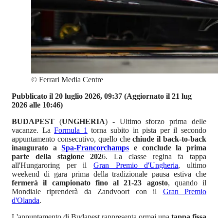
©
Ferrari Media Centre
Pubblicato il 20 luglio 2026, 09:37
(Aggiornato il 21 lug
2026 alle 10:46)
BUDAPEST
(
UNGHERIA
) - Ultimo sforzo prima delle
vacanze. La
Formula 1
torna subito in pista per il secondo
appuntamento consecutivo, quello che
chiude il back-to-back
inaugurato a
Spa-Francorchamps
e conclude la prima
parte della stagione 202
6. La classe regina fa tappa
all'Hungaroring per il
Gran Premio d'Ungheria
, ultimo
weekend di gara prima della tradizionale pausa estiva che
fermerà il campionato fino al 21-23 agosto
, quando il
Mondiale riprenderà da Zandvoort con il
Gran Premio
d'Olanda
.
L'appuntamento di Budapest rappresenta ormai una
tappa fissa