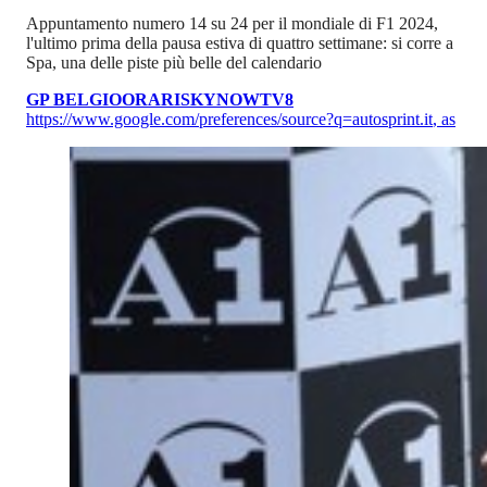
Appuntamento numero 14 su 24 per il mondiale di F1 2024,
l'ultimo prima della pausa estiva di quattro settimane: si corre a
Spa, una delle piste più belle del calendario
GP BELGIO
ORARI
SKY
NOW
TV8
https://www.google.com/preferences/source?q=autosprint.it
,
as