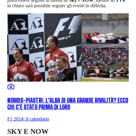
potrà essere seguita in diretta su
Sky
e
NOW
, mentre su
TV8
in chiaro sarà possibile seguire gli eventi in differita.
NORRIS-PIASTRI: L'ALBA DI UNA GRANDE RIVALITÀ? ECCO
CHI C'È STATO PRIMA DI LORO
F1 2024: il calendario
SKY E NOW