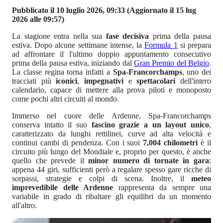
Pubblicato il 10 luglio 2026, 09:33
(Aggiornato il 15 lug
2026 alle 09:57)
La stagione entra nella sua
fase decisiva
prima della pausa
estiva. Dopo alcune settimane intense, la
Formula 1
si prepara
ad affrontare il l'ultimo doppio appuntamento consecutivo
prima della pausa estiva, iniziando dal
Gran Premio del Belgio
.
La classe regina torna infatti a
Spa-Francorchamps
, uno dei
tracciati più
iconici
,
impegnativi
e
spettacolari
dell'intero
calendario, capace di mettere alla prova piloti e monoposto
come pochi altri circuiti al mondo.
Immerso nel cuore delle Ardenne, Spa-Francorchamps
conserva intatto il suo
fascino grazie a un layout unico
,
caratterizzato da lunghi rettilinei, curve ad alta velocità e
continui cambi di pendenza. Con i suoi
7,004 chilometri
è il
circuito più lungo del Mondiale e, proprio per questo, è anche
quello che prevede il
minor numero di tornate in gara
:
appena 44 giri, sufficienti però a regalare spesso gare ricche di
sorpassi, strategie e colpi di scena. Inoltre, il
meteo
imprevedibile delle Ardenne
rappresenta da sempre una
variabile in grado di ribaltare gli equilibri da un momento
all'altro.