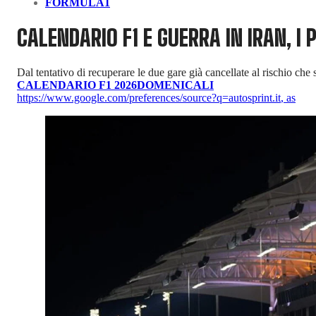
FORMULA1
CALENDARIO F1 E GUERRA IN IRAN, I
Dal tentativo di recuperare le due gare già cancellate al rischio c
CALENDARIO F1 2026
DOMENICALI
https://www.google.com/preferences/source?q=autosprint.it
,
as