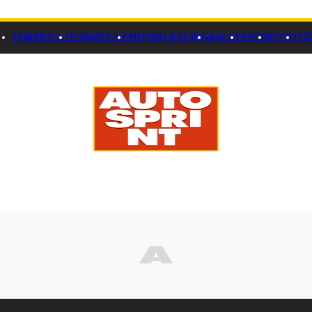
FORMULA 1
FORMULA E
MONDO RACING
RALLY
PISTA
FOTO
VI