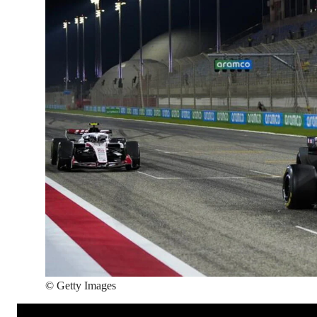
©
Getty Images