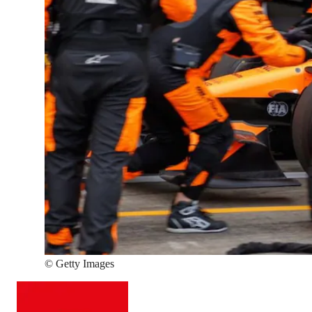
©
Getty Images