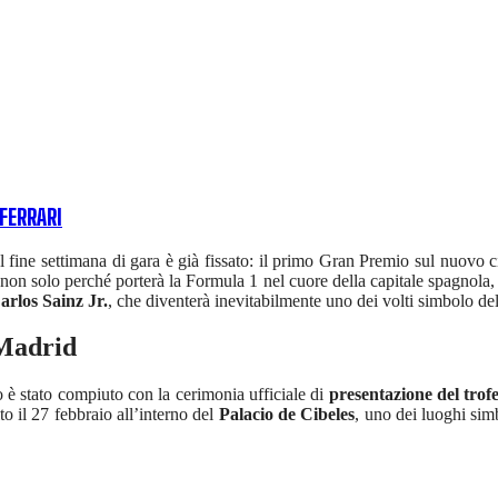
 FERRARI
 fine settimana di gara è già fissato: il primo Gran Premio sul nuovo ci
 non solo perché porterà la Formula 1 nel cuore della capitale spagnola,
arlos Sainz Jr.
, che diventerà inevitabilmente uno dei volti simbolo d
 Madrid
o è stato compiuto con la cerimonia ufficiale di
presentazione del trof
o il 27 febbraio all’interno del
Palacio de Cibeles
, uno dei luoghi sim