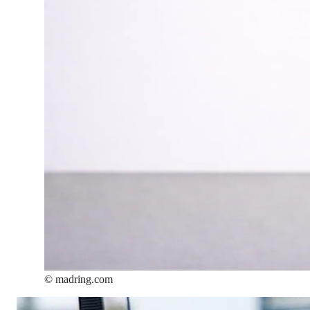
©
madring.com