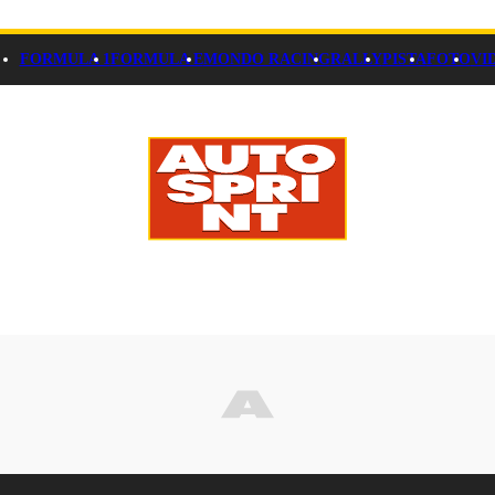
FORMULA 1
FORMULA E
MONDO RACING
RALLY
PISTA
FOTO
VI