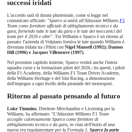
successi iridati
L'accordo sarà di durata pluriennale, come si legge nel
comunicato ufficiale:
"Sparco si unirà all'Atlassian Williams
F1
Team come fornitore ufficiale di abbigliamento tecnico e da
gara, fornendo tutte le tute da gara e le tute dei meccanici del
team per il 2026 e oltre"
. Tra Williams e Sparco è un ritorno al
passato: l'azienda di Volpiano forniva le tute quando Williams è
diventata iridata tra i Piloti con
Nigel Mansell (1992); Damon
Hill (1996) e Jacques Villeneuve (1997)
.
Nel prossimo capitolo insieme, Sparco vestirà anche l'intera
squadra corse e la formazione piloti del 2026.; tra questi, i piloti
della F1 Academy, della Williams F1 Team Driver Academy,
della Williams Heritage e del Sim Racing, a dimostrazione
dell'impegno a ogni livello della piramide del motorsport.
Ritorno al passato pensando al futuro
Luke Timmins
, Direttore Merchandise e Licensing per la
Williams, ha affermato:
"L'Atlassian Williams F1 Team
accoglie calorosamente Sparco come fornitore di
abbigliamento tecnico e da gara, in vista dell'inizio di una
nuova era regolamentare per la Formula 1.
Sparco fa parte