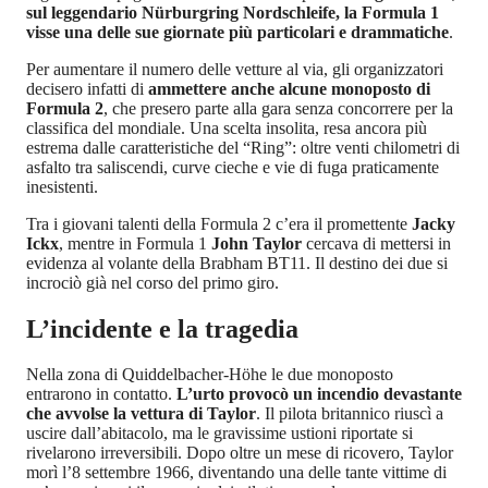
sul leggendario Nürburgring Nordschleife, la Formula 1
visse una delle sue giornate più particolari e drammatiche
.
Per aumentare il numero delle vetture al via, gli organizzatori
decisero infatti di
ammettere anche alcune monoposto di
Formula 2
, che presero parte alla gara senza concorrere per la
classifica del mondiale. Una scelta insolita, resa ancora più
estrema dalle caratteristiche del “Ring”: oltre venti chilometri di
asfalto tra saliscendi, curve cieche e vie di fuga praticamente
inesistenti.
Tra i giovani talenti della Formula 2 c’era il promettente
Jacky
Ickx
, mentre in Formula 1
John Taylor
cercava di mettersi in
evidenza al volante della Brabham BT11. Il destino dei due si
incrociò già nel corso del primo giro.
L’incidente e la tragedia
Nella zona di Quiddelbacher-Höhe le due monoposto
entrarono in contatto.
L’urto provocò un incendio devastante
che avvolse la vettura di Taylor
. Il pilota britannico riuscì a
uscire dall’abitacolo, ma le gravissime ustioni riportate si
rivelarono irreversibili. Dopo oltre un mese di ricovero, Taylor
morì l’8 settembre 1966, diventando una delle tante vittime di