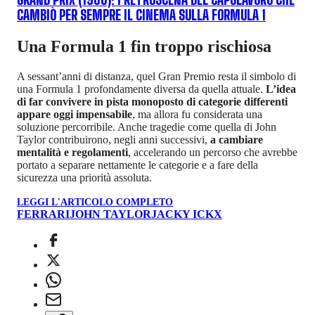
GRAND PRIX (1966): I RETROSCENA DEL CAPOLAVORO CHE
CAMBIÒ PER SEMPRE IL CINEMA SULLA FORMULA 1
Una Formula 1 fin troppo rischiosa
A sessant’anni di distanza, quel Gran Premio resta il simbolo di
una Formula 1 profondamente diversa da quella attuale.
L’idea
di far convivere in pista monoposto di categorie differenti
appare oggi impensabile
, ma allora fu considerata una
soluzione percorribile. Anche tragedie come quella di John
Taylor contribuirono, negli anni successivi,
a cambiare
mentalità e regolamenti
, accelerando un percorso che avrebbe
portato a separare nettamente le categorie e a fare della
sicurezza una priorità assoluta.
LEGGI L'ARTICOLO COMPLETO
FERRARI
JOHN TAYLOR
JACKY ICKX