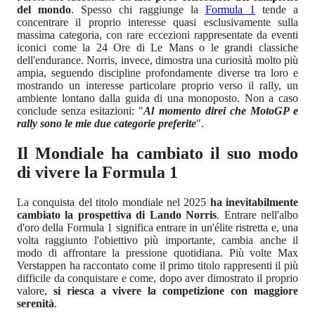
del mondo
. Spesso chi raggiunge la
Formula 1
tende a
concentrare il proprio interesse quasi esclusivamente sulla
massima categoria, con rare eccezioni rappresentate da eventi
iconici come la 24 Ore di Le Mans o le grandi classiche
dell'endurance. Norris, invece, dimostra una curiosità molto più
ampia, seguendo discipline profondamente diverse tra loro e
mostrando un interesse particolare proprio verso il rally, un
ambiente lontano dalla guida di una monoposto. Non a caso
conclude senza esitazioni: "
Al momento direi che MotoGP e
rally sono le mie due categorie preferite
".
Il Mondiale ha cambiato il suo modo
di vivere la Formula 1
La conquista del titolo mondiale nel 2025
ha inevitabilmente
cambiato la prospettiva di Lando Norris
. Entrare nell'albo
d'oro della Formula 1 significa entrare in un'élite ristretta e, una
volta raggiunto l'obiettivo più importante, cambia anche il
modo di affrontare la pressione quotidiana. Più volte Max
Verstappen ha raccontato come il primo titolo rappresenti il più
difficile da conquistare e come, dopo aver dimostrato il proprio
valore,
si riesca a vivere la competizione con maggiore
serenità
.