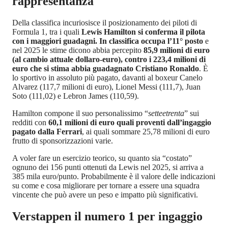
rappresentanza
Della classifica incuriosisce il posizionamento dei piloti di
Formula 1, tra i quali
Lewis Hamilton si conferma il pilota
con i maggiori guadagni. In classifica occupa l’11° posto
e
nel 2025 le stime dicono abbia percepito
85,9 milioni di euro
(al cambio attuale dollaro-euro), contro i 223,4 milioni di
euro che si stima abbia guadagnato Cristiano Ronaldo
. È
lo sportivo in assoluto più pagato, davanti al boxeur Canelo
Alvarez (117,7 milioni di euro), Lionel Messi (111,7), Juan
Soto (111,02) e Lebron James (110,59).
Hamilton compone il suo personalissimo “
setteetrenta
” sui
redditi con
60,1 milioni di euro quali proventi dall’ingaggio
pagato dalla Ferrari
, ai quali sommare 25,78 milioni di euro
frutto di sponsorizzazioni varie.
A voler fare un esercizio teorico, su quanto sia “costato”
ognuno dei 156 punti ottenuti da Lewis nel 2025, si arriva a
385 mila euro/punto. Probabilmente è il valore delle indicazioni
su come e cosa migliorare per tornare a essere una squadra
vincente che può avere un peso e impatto più significativi.
Verstappen il numero 1 per ingaggio