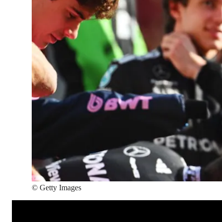
©
Getty Images