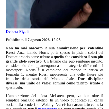
Debora Figoli
Pubblicato il 7 agosto 2026, 12:25
Non ha mai nascosto la sua ammirazione per Valentino
Rossi
. Anzi, Lando Norris porta spesso in pista i colori del
Dottore proprio come tributo a
quello che considera il suo più
grande idolo sportivo
. Un legame che può sembrare insolito,
considerando che appartengono a due categorie differenti del
motorsport: Norris è il campione del mondo in carica di
Formula 1, mentre Rossi rappresenta una delle figure più
iconiche della storia del Motomondiale.
Due discipline
diverse, ma unite da valori comuni come talento, istinto e
spettacolo
.
L'ammirazione del pilota McLaren, però, va ben oltre il
semplice omaggio estetico. In un video pubblicato sui canali
social della scuderia di Woking,
Norris ha raccontato come la
sua passione per il
motorsport
sia nata proprio grazie alle