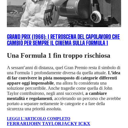
GRAND PRIX (1966): I RETROSCENA DEL CAPOLAVORO CHE
CAMBIÒ PER SEMPRE IL CINEMA SULLA FORMULA 1
Una Formula 1 fin troppo rischiosa
A sessant’anni di distanza, quel Gran Premio resta il simbolo di
una Formula 1 profondamente diversa da quella attuale.
L’idea
di far convivere in pista monoposto di categorie differenti
appare oggi impensabile
, ma allora fu considerata una
soluzione percorribile. Anche tragedie come quella di John
Taylor contribuirono, negli anni successivi,
a cambiare
mentalità e regolamenti
, accelerando un percorso che avrebbe
portato a separare nettamente le categorie e a fare della
sicurezza una priorità assoluta.
LEGGI L'ARTICOLO COMPLETO
FERRARI
JOHN TAYLOR
JACKY ICKX