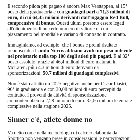
Il secondo pilota più pagato è ancora Max Verstappen, al 15°
posto della graduatoria e con
guadagni pari a 71,3 milioni di
euro, di cui 64,45 milioni derivanti dall’ingaggio Red Bull,
comprensivo di bonus
. Questi ultimi possono essere legati
all'ottenimento di un certo numero di vittorie o a un
piazzamento nel mondiale e variano di contratto in contratto.
Immaginiamo, ad esempio, che i bonus e premi risultato
riconosciuti a
Lando Norris abbiano avuto un peso notevole
nel proiettarlo nella top 100 degli atleti più pagati
. È al 32°
posto assoluto, grazie ai 46,4 milioni di euro maturati in
McLaren, più i 4,3 milioni di euro derivanti da
sponsorizzazioni:
50,7 milioni di guadagni complessivi.
Non è stato affatto un 2025 negativo anche per Oscar Piastri,
96° in graduatoria e con 30,08 milioni di euro percepiti da
contratto. I proventi da attività di sponsorizzazione
ammonterebbero a 2,58 milioni di euro: 32,66 milioni le entrate
complessive nella stagione 2025.
Sinner c'è, atlete donne no
Va detto come nella metodologia di calcolo elaborata da
Sportico non vengano prese in considerazioni le partecipazioni