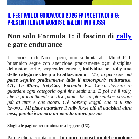
IL FESTIVAL DI GOODWOOD 2026 FA INCETTA DI BIG:
PRESENTI LANDO NORRIS E VALENTINO ROSSI
Non solo Formula 1: il fascino di
rally
e gare endurance
La curiosità di Norris, però, non si limita alla MotoGP. Il
britannico segue con attenzione praticamente ogni disciplina
del motorsport e, sorprendentemente,
individua nel rally una
delle categorie che più lo affascinano
. "
Ma, in generale,
mi
piace seguire praticamente tutto il motorsport: endurance,
GT, Le Mans, IndyCar, Formula E...
Cerco davvero di
guardare ogni categoria ogni fine settimana. E poi c'è il rally,
che è probabilmente la disciplina che mi piacerebbe provare
più di tutte e che adoro. C'è Solberg laggiù che fa il suo
lavoro...
Mi piace guardare il rally forse più di qualsiasi altra
cosa, perché è ancora un mondo nuovo per me
".
Sfoglia le pagine per continuare a leggere (1/2).
Parole che raccontano un
lato poco conosciuto del campione