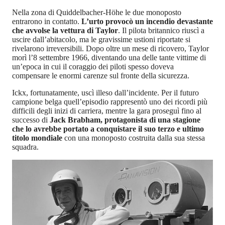
Nella zona di Quiddelbacher-Höhe le due monoposto
entrarono in contatto.
L’urto provocò un incendio devastante
che avvolse la vettura di Taylor
. Il pilota britannico riuscì a
uscire dall’abitacolo, ma le gravissime ustioni riportate si
rivelarono irreversibili. Dopo oltre un mese di ricovero, Taylor
morì l’8 settembre 1966, diventando una delle tante vittime di
un’epoca in cui il coraggio dei piloti spesso doveva
compensare le enormi carenze sul fronte della sicurezza.
Ickx, fortunatamente, uscì illeso dall’incidente. Per il futuro
campione belga quell’episodio rappresentò uno dei ricordi più
difficili degli inizi di carriera, mentre la gara proseguì fino al
successo di
Jack Brabham, protagonista di una stagione
che lo avrebbe portato a conquistare il suo terzo e ultimo
titolo mondiale
con una monoposto costruita dalla sua stessa
squadra.