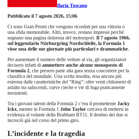
Ilaria Toscano
Pubblicato il 7 agosto 2026, 15:06
Ci sono Gran Premi che vengono ricordati per una vittoria o
una sfida memorabile. Altri, invece, restano impressi perché
segnano una pagina dolorosa del motorsport.
Il 7 agosto 1966,
sul leggendario Nürburgring Nordschleife, la Formula 1
visse una delle sue giornate più particolari e drammatiche
.
Per aumentare il numero delle vetture al via, gli organizzatori
decisero infatti di
ammettere anche alcune monoposto di
Formula 2
, che presero parte alla gara senza concorrere per la
classifica del mondiale. Una scelta insolita, resa ancora più
estrema dalle caratteristiche del “Ring”: oltre venti chilometri di
asfalto tra saliscendi, curve cieche e vie di fuga praticamente
inesistenti.
Tra i giovani talenti della Formula 2 c’era il promettente
Jacky
Ickx
, mentre in Formula 1
John Taylor
cercava di mettersi in
evidenza al volante della Brabham BT11. Il destino dei due si
incrociò già nel corso del primo giro.
L’incidente e la tragedia