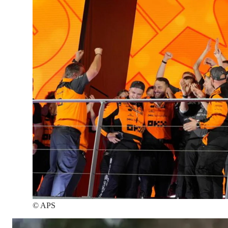
©
APS