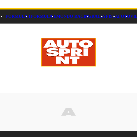
FORMULA 1
FORMULA E
MONDO RACING
RALLY
PISTA
FOTO
VI