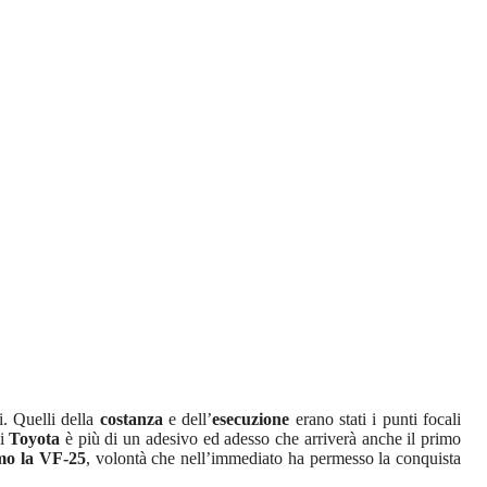
i. Quelli della
costanza
e dell’
esecuzione
erano stati i punti focali
di
Toyota
è più di un adesivo ed adesso che arriverà anche il primo
imo la VF-25
, volontà che nell’immediato ha permesso la conquista