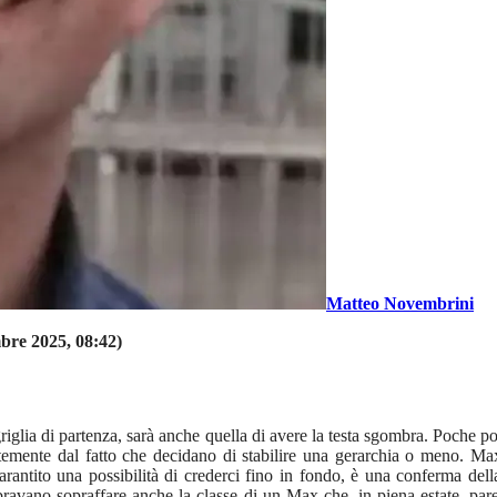
Matteo Novembrini
bre 2025, 08:42)
 griglia di partenza, sarà anche quella di avere la testa sgombra. Poche po
emente dal fatto che decidano di stabilire una gerarchia o meno. Max
garantito una possibilità di crederci fino in fondo, è una conferma de
avano sopraffare anche la classe di un Max che, in piena estate, pare