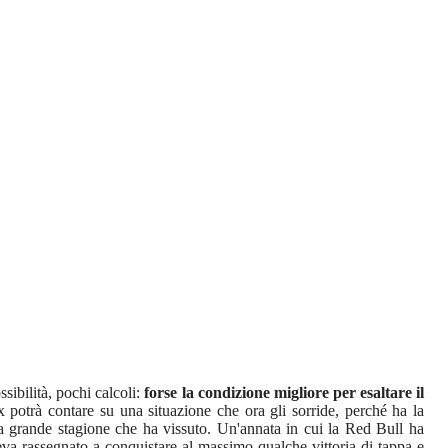
ssibilità, pochi calcoli:
forse la condizione migliore per esaltare il
 potrà contare su una situazione che ora gli sorride, perché ha la
lla grande stagione che ha vissuto. Un'annata in cui la Red Bull ha
va rassegnato a conquistare al massimo qualche vittoria di tappa e