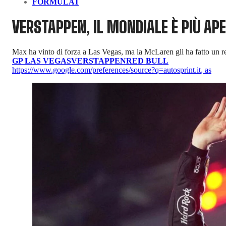
FORMULA1
VERSTAPPEN, IL MONDIALE È PIÙ AP
Max ha vinto di forza a Las Vegas, ma la McLaren gli ha fatto un reg
GP LAS VEGAS
VERSTAPPEN
RED BULL
https://www.google.com/preferences/source?q=autosprint.it
,
as