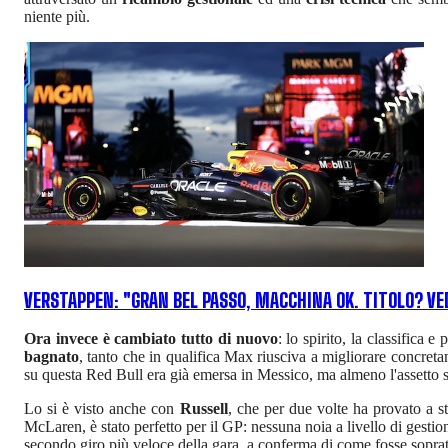
niente più.
VERSTAPPEN: "GRAN BEL PASSO, MACCHINA OK. TITOLO? VE
Ora invece è cambiato tutto di nuovo
: lo spirito, la classifica
bagnato
, tanto che in qualifica Max riusciva a migliorare concret
su questa Red Bull era già emersa in Messico, ma almeno l'assetto si
Lo si è visto anche con
Russell
, che per due volte ha provato a st
McLaren, è stato perfetto per il GP: nessuna noia a livello di gest
secondo giro più veloce della gara, a conferma di come fosse soprattu