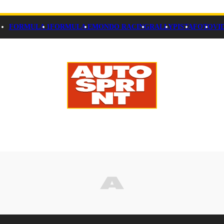
FORMULA 1
FORMULA E
MONDO RACING
RALLY
PISTA
FOTO
VI