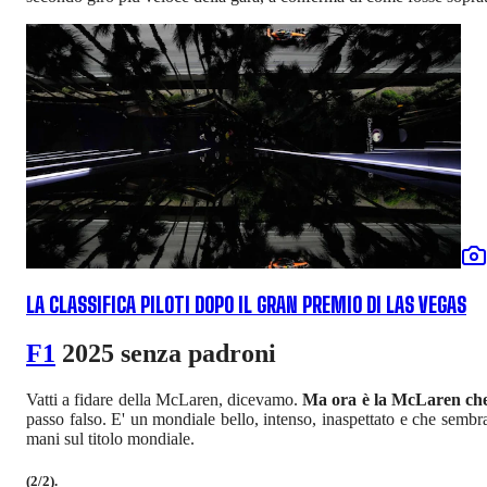
LA CLASSIFICA PILOTI DOPO IL GRAN PREMIO DI LAS VEGAS
F1
2025 senza padroni
Vatti a fidare della McLaren, dicevamo.
Ma ora è la McLaren che
passo falso. E' un mondiale bello, intenso, inaspettato e che semb
mani sul titolo mondiale.
(2/2).