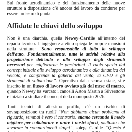
Sul fronte aerodinamico e del funzionamento delle nuove
strutture a disposizione c’è ancora del lavoro da condurre per
essere un team di punta.
Affidate le chiavi dello sviluppo
Non è una diarchia, quella
Newey-Cardile
all’interno del
reparto tecnico. L’ingegnere aretino spiega le proprie mansioni
nella struttura: “
Sono responsabile di tutto lo sviluppo
dell'auto. Fondamentalmente, tutte le attività relative alla
progettazione dell'auto e allo sviluppo degli strumenti
necessari
per migliorarne le prestazioni. Il ruolo spazia dal
concept iniziale allo sviluppo aerodinamico e alla dinamica del
veicolo, e comprende la galleria del vento, la CFD e gli
strumenti di validazione”
. Operativo dalla scorsa estate, si è
inserito in un
flusso di lavoro avviato già dal mese di marzo
,
quando Newey ha varcato i cancelli Aston Martin a Silverstone
e iniziato a studiare il concept della monoposto 2026.
Tanti tecnici di altissimo profilo, c’è un rischio di
sovrapposizione tra ruoli? "
Non abbiamo alcun problema al
riguardo, semmai è vero il contrario:
stiamo cercando il modo
migliore per collaborare e unire i nostri sforzi
, piuttosto che
lavorare in compartimenti stagni”
, spiega Cardile. "
Questo è