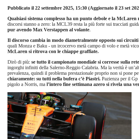
Pubblicato il 22 settembre 2025, 15:30
(Aggiornato il 23 set 202
Qualsiasi sistema complesso ha un punto debole e la McLaren n
discorsi stanno a zero: la MCL39 resta la più forte sui tracciati gu
pur avendo Max Verstappen al volante
.
Il discorso cambia in modo diametralmente opposto sui circuiti d
quali Monza e Baku - un ircocervo metà campo di volo e metà vicolo
McLaren si ritrova con le chiappe graffiate.
Dirò di più:
se tutto il campionato mondiale si corresse sulla r
ingorghi infiniti della Salerno-Reggio Calabria. Ma la verità è un’al
prevalenza, quindi il problema prestazionale proprio non si pone per
chiaramente: su tutti nella bufera c’è Piastri.
Pazienza per il Gp 
pigolo a Norris, ma
l’intero fine settimana azero si rivela una v