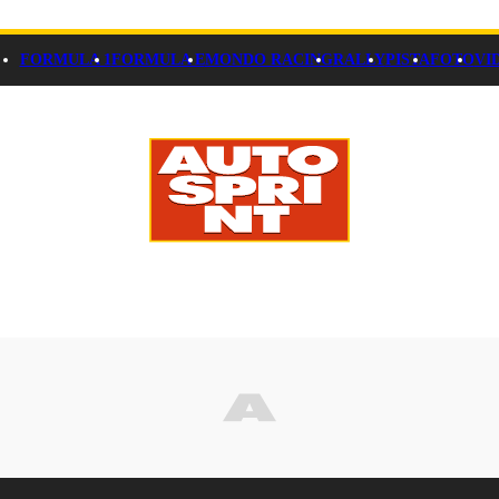
FORMULA 1
FORMULA E
MONDO RACING
RALLY
PISTA
FOTO
VI