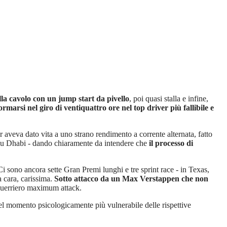
lla cavolo con un jump start da pivello
, poi quasi stalla e infine,
rmarsi nel giro di ventiquattro ore nel top driver più fallibile e
 aveva dato vita a uno strano rendimento a corrente alternata, fatto
di Abu Dhabi - dando chiaramente da intendere che
il processo di
i sono ancora sette Gran Premi lunghi e tre sprint race - in Texas,
a cara, carissima.
Sotto attacco da un Max Verstappen che non
 guerriero maximum attack.
 nel momento psicologicamente più vulnerabile delle rispettive