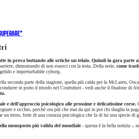
SUPERARE"
tri
atte in prova buttando alle ortiche un telaio. Quindi in gara parte a
rriere, dimostrando di non esserci con la testa. Della serie,
come trasfo
gelido e imperturbabile cyborg.
ella seconda parte della stagione, quella più calda per la McLaren, Oscar
 di condurre in porto il trionfo nel Costruttori - vedi anche il finalone 
to.
le e dell’approccio psicologico alle prossime e delicatissime corse.
C
gnare e occhio, perché ora più che mai da qui in poi chi sbaglia la pag
un treno, forte di una corazza psicologica che fa di lui una specie di
ella monoposto più valida del mondiale
- questa è la bella notizia -,