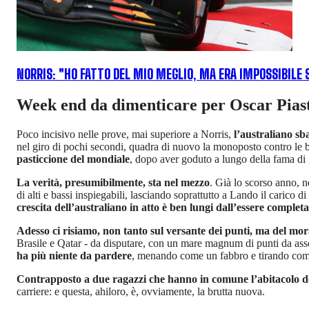
NORRIS: "HO FATTO DEL MIO MEGLIO, MA ERA IMPOSSIBILE 
Week end da dimenticare per Oscar Pias
Poco incisivo nelle prove, mai superiore a Norris,
l’australiano sb
nel giro di pochi secondi, quadra di nuovo la monoposto contro le ba
pasticcione del mondiale
, dopo aver goduto a lungo della fama di 
La verità, presumibilmente, sta nel mezzo
. Già lo scorso anno, n
di alti e bassi inspiegabili, lasciando soprattutto a Lando il carico
crescita dell’australiano in atto è ben lungi dall’essere completa
Adesso ci risiamo, non tanto sul versante dei punti, ma del mora
Brasile e Qatar - da disputare, con un mare magnum di punti da asse
ha più niente da pardere
, menando come un fabbro e tirando come 
Contrapposto a due ragazzi che hanno in comune l’abitacolo d
carriere: e questa, ahiloro, è, ovviamente, la brutta nuova.