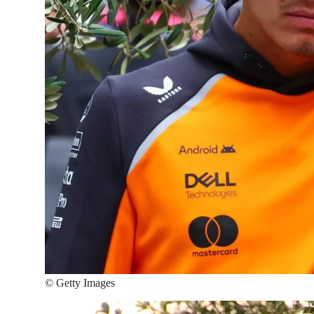
©
Getty Images