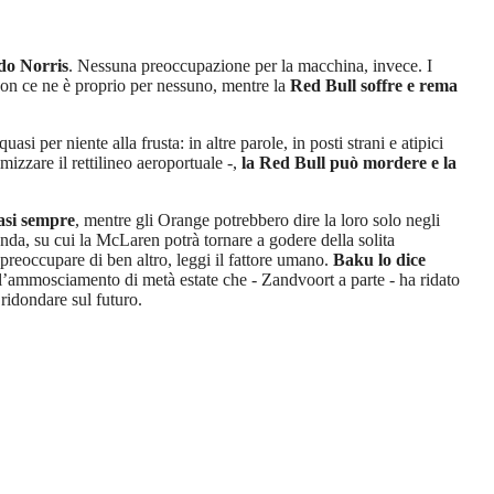
do Norris
. Nessuna preoccupazione per la macchina, invece. I
 non ce ne è proprio per nessuno, mentre la
Red Bull soffre e rema
asi per niente alla frusta: in altre parole, in posti strani e atipici
zzare il rettilineo aeroportuale -,
la Red Bull può mordere e la
asi sempre
, mentre gli Orange potrebbero dire la loro solo negli
genda, su cui la McLaren potrà tornare a godere della solita
preoccupare di ben altro, leggi il fattore umano.
Baku lo dice
 l’ammosciamento di metà estate che - Zandvoort a parte - ha ridato
 ridondare sul futuro.