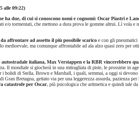
5 alle 09:22)
e ha due, di cui si conoscono nomi e cognomi: Oscar Piastri e Lan
idati e/o tormentati, che mettono a dura prova le gomme altrui. Lì vola e
a affrontare ad assetto il più possibile scarico
e con gli pneumatici qu
 medioevale, ma comunque affrontabile ad ala alzo quasi zero per ottimi
ete autostradale italiana, Max Verstappen e la RBR vincerebbero qu
tra. Il mondiale si giocherà in una mitragliata di piste, le prossime in a
 i bolidi di Stella, Brown e Marshall, i quali, semmai, a oggi si devono 
di Gran Bretagna, gettato via per una leggerezza assurda, pazienza per
era catastrofe per Oscar
, più psicologica che aritmetica e quindi tale da