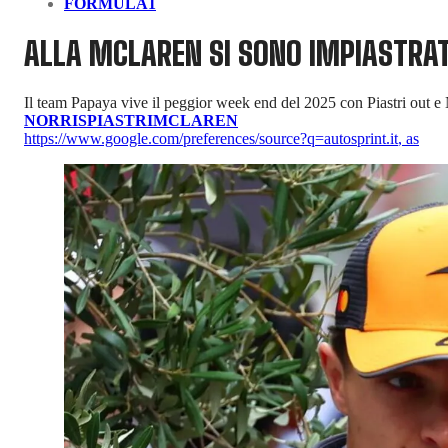
FORMULA1
ALLA MCLAREN SI SONO IMPIASTRAT
Il team Papaya vive il peggior week end del 2025 con Piastri out e N
NORRIS
PIASTRI
MCLAREN
https://www.google.com/preferences/source?q=autosprint.it
,
as