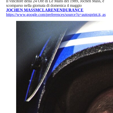
Il vincitore della 24 Ore di Le Mans del 1989, Jochen Mass, è
scomparso nella giornata di domenica 4 maggio
JOCHEN MASS
MCLAREN
ENDURANCE
https://www.google.com/preferences/source?q=autosprint.it
,
as