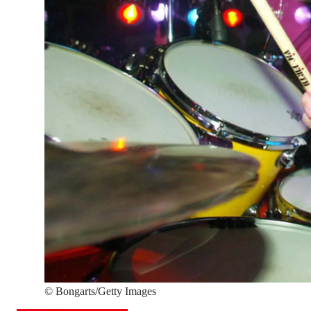
©
Bongarts/Getty Images