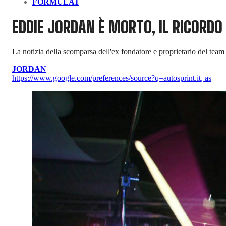
FORMULA1
EDDIE JORDAN È MORTO, IL RICORDO 
La notizia della scomparsa dell'ex fondatore e proprietario del tea
JORDAN
https://www.google.com/preferences/source?q=autosprint.it
,
as