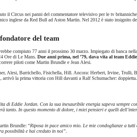
o il Circus nei panni del commentatore televisivo per le tv britanniche, 
cnico inglese da Red Bull ad Aston Martin. Nel 2012 è stato insignito de
e fondatore del team
rebbe compiuto 77 anni il prossimo 30 marzo. Impiegato di banca nella s
a 24 Ore di Le Mans.
Due anni prima, nel ’79, dava vita al team Eddi
orrere piloti come Martin Brundle e Jean Alesi.
Alesi, Barrichello, Fisichella, Hill. Ancora: Herbert, Irvine, Trulli, Br
, arrivò la prima vittoria con Hill davanti a Ralf Schumacher: doppietta.
ita di Eddie Jordan. Con la sua inesauribile energia sapeva sempre com
à tanto. In questo momento di dolore, i miei pensieri e quelli dell’int
artin Brundle: “
Riposa in pace amico mio. Le mie condoglianze a tutti 
tra possibilità e hai creduto in noi”.