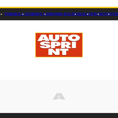
FORMULA 1
FORMULA E
MONDO RACING
RALLY
PISTA
FOTO
VI