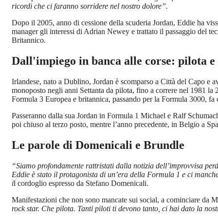
ricordi che ci faranno sorridere nel nostro dolore”.
Dopo il 2005, anno di cessione della scuderia Jordan, Eddie ha vissut
manager gli interessi di Adrian Newey e trattato il passaggio del te
Britannico.
Dall'impiego in banca alle corse: pilota 
Irlandese, nato a Dublino, Jordan è scomparso a Città del Capo e av
monoposto negli anni Settanta da pilota, fino a correre nel 1981 l
Formula 3 Europea e britannica, passando per la Formula 3000, fa c
Passeranno dalla sua Jordan in Formula 1 Michael e Ralf Schumacher, 
poi chiuso al terzo posto, mentre l’anno precedente, in Belgio a Spa
Le parole di Domenicali e Brundle
“Siamo profondamente rattristati dalla notizia dell’improvvisa perd
Eddie è stato il protagonista di un’era della Formula 1 e ci mancher
i
l cordoglio espresso da Stefano Domenicali.
Manifestazioni che non sono mancate sui social, a cominciare da M
rock star. Che pilota. Tanti piloti ti devono tanto, ci hai dato la nos