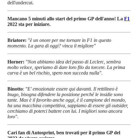
dell'undercut.
Mancano 5 minuti allo start del primo GP dell'anno! La
F1
2022 sta per iniziare.
Briatore:
"è un onore per me tornare in F1 in questo
momento. La gara di oggi? vinca il migliore"
Horner:
"Non abbiamo idea del passo di Leclerc, sembra
molto veloce, speriamo di dare loro filo da torcere. La prima
curva è un bel rischio, spero non succeda nulla".
Binotto
:
"E' emozionate essere qui davanti. Il rettilineo è
lnugo, bisogna difendere la posizione perché le insidie sono
tante. Max è il favorito anche oggi, è il campione del mondo,
ha una macchina competitiva, sappiamo di essere gli outsider,
cerchiamo di poterci battere con lui. I migliori sono ancora
loro".
Cari fan di Autosprint, ben trovati per il primo GP del