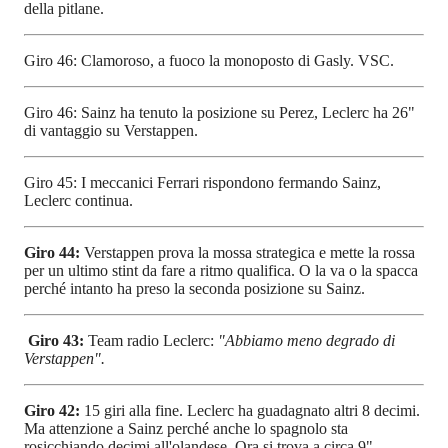
della pitlane.
Giro 46: Clamoroso, a fuoco la monoposto di Gasly. VSC.
Giro 46: Sainz ha tenuto la posizione su Perez, Leclerc ha 26"
di vantaggio su Verstappen.
Giro 45: I meccanici Ferrari rispondono fermando Sainz,
Leclerc continua.
Giro 44:
Verstappen prova la mossa strategica e mette la rossa
per un ultimo stint da fare a ritmo qualifica. O la va o la spacca
perché intanto ha preso la seconda posizione su Sainz.
Giro 43:
Team radio Leclerc:
"Abbiamo meno degrado di
Verstappen".
Giro 42:
15 giri alla fine. Leclerc ha guadagnato altri 8 decimi.
Ma attenzione a Sainz perché anche lo spagnolo sta
rosicchiando decimi all'olandese. Ora si trova a circa 9".