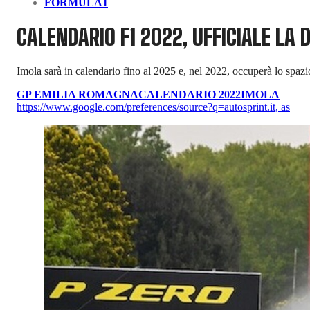
FORMULA1
CALENDARIO F1 2022, UFFICIALE LA
Imola sarà in calendario fino al 2025 e, nel 2022, occuperà lo spazi
GP EMILIA ROMAGNA
CALENDARIO 2022
IMOLA
https://www.google.com/preferences/source?q=autosprint.it
,
as