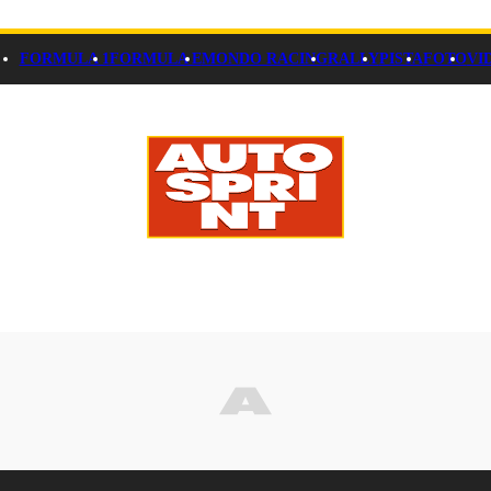
FORMULA 1
FORMULA E
MONDO RACING
RALLY
PISTA
FOTO
VI