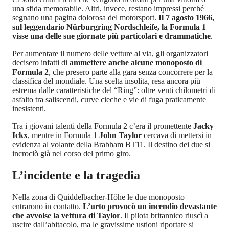
una sfida memorabile. Altri, invece, restano impressi perché
segnano una pagina dolorosa del motorsport.
Il 7 agosto 1966,
sul leggendario Nürburgring Nordschleife, la Formula 1
visse una delle sue giornate più particolari e drammatiche
.
Per aumentare il numero delle vetture al via, gli organizzatori
decisero infatti di
ammettere anche alcune monoposto di
Formula 2
, che presero parte alla gara senza concorrere per la
classifica del mondiale. Una scelta insolita, resa ancora più
estrema dalle caratteristiche del “Ring”: oltre venti chilometri di
asfalto tra saliscendi, curve cieche e vie di fuga praticamente
inesistenti.
Tra i giovani talenti della Formula 2 c’era il promettente
Jacky
Ickx
, mentre in Formula 1
John Taylor
cercava di mettersi in
evidenza al volante della Brabham BT11. Il destino dei due si
incrociò già nel corso del primo giro.
L’incidente e la tragedia
Nella zona di Quiddelbacher-Höhe le due monoposto
entrarono in contatto.
L’urto provocò un incendio devastante
che avvolse la vettura di Taylor
. Il pilota britannico riuscì a
uscire dall’abitacolo, ma le gravissime ustioni riportate si