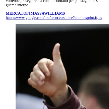
vorrebbe proseguire ma con un contratto per più stagioni e si
guarda intorno
MERCATO
F1
MASSA
WILLIAMS
https://www.google.com/preferences/source?q=autosprint.it
,
as