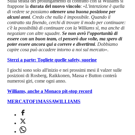
Sulla strada del prolungamento di contratto con la Williams si
frappone la
durata del nuovo vincolo
: «
L'intenzione è quella
di vedere se possiamo
ottenere una buona posizione per
alcuni anni
. Credo che nulla è impossibile. Quando il
contratto sta finendo, cerchi di trovare il modo per continuare:
c'è la possibilità di continuare con la Williams sì, ma anche di
negoziare con altre squadre.
Se non avrò l’opportunità di
essere con un buon team, ci penserò due volte, ma spero di
poter essere ancora qui a correre e divertirmi
. Dobbiamo
capire cosa può accadere intorno a noi sul mercato
».
Sterzi a parte: Togliete quelle safety, suorine
I giochi sono solo all'inizio e nei prossimi mesi il valzer sulle
posizioni di Rosberg, Raikkonen, Massa e Button conterà
numerosi giri, come ogni anno.
Williams, anche a Monaco
pit-stop record
MERCATO
F1
MASSA
WILLIAMS